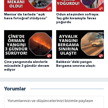
Manisa'da tarlada "açık
Odun ateşinden sofraya:
hava fotoğraf stüdyosu"
Taş gibi kıvamıyla Tavas
yoğurdu
Çine yangınında alevlerle
Balıkesir'deki yangın
mücadele 3 gündür devam
Bergama sınırına ulaştı
ediyor
Yorumlar