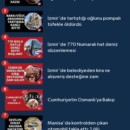
3
İzmir'de tartıştığı oğlunu pompalı
tüfekle öldürdü
4
İzmir'de 770 Numaralı hat deniz
düzenlemesi
5
İzmir'de belediyeden kira ve
alışveriş desteğine zam
6
Cumhuriyetin Osmanlı’ya Bakışı
7
Manisa'da kontrolden çıkan
otomobil takla attı: 1 ölü