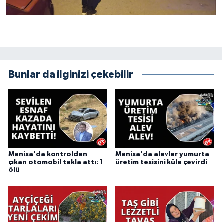
Bunlar da ilginizi çekebilir
Manisa'da kontrolden
Manisa'da alevler yumurta
çıkan otomobil takla attı: 1
üretim tesisini küle çevirdi
ölü