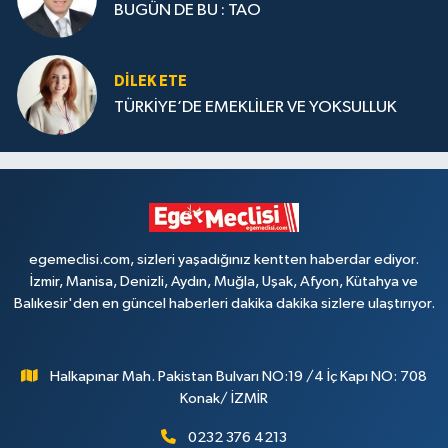
BUGÜN DE BU : TAO
DILEK ETE
TÜRKİYE’DE EMEKLİLER VE YOKSULLUK
egemeclisi.com, sizleri yaşadığınız kentten haberdar ediyor.
İzmir, Manisa, Denizli, Aydın, Muğla, Uşak, Afyon, Kütahya ve
Balıkesir'den en güncel haberleri dakika dakika sizlere ulaştırıyor.
Halkapınar Mah. Pakistan Bulvarı NO:19 /4 İç Kapı NO: 708
Konak/ İZMİR
0232 376 4213