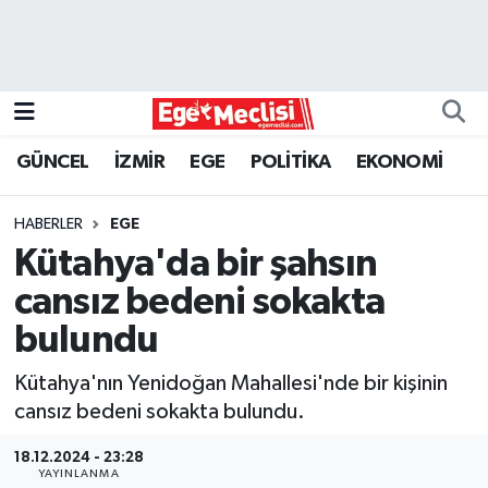
EGE
EKONOMİ
GÜNCEL
İZMİR
EGE
POLİTİKA
EKONOMİ
GÜNCEL
HABERLER
EGE
İZMİR
Kütahya'da bir şahsın
cansız bedeni sokakta
ÖZEL HABER
bulundu
POLİTİKA
Kütahya'nın Yenidoğan Mahallesi'nde bir kişinin
cansız bedeni sokakta bulundu.
Programlar
18.12.2024 - 23:28
SPOR
YAYINLANMA