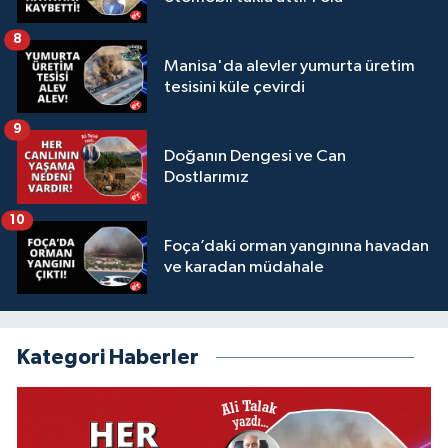
8
Manisa'da alevler yumurta üretim
tesisini küle çevirdi
9
Doğanın Dengesi ve Can
Dostlarımız
10
Foça’daki orman yangınına havadan
ve karadan müdahale
Kategori Haberler