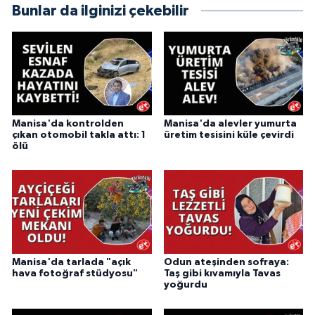
Bunlar da ilginizi çekebilir
Manisa'da kontrolden
Manisa'da alevler yumurta
çıkan otomobil takla attı: 1
üretim tesisini küle çevirdi
ölü
Manisa'da tarlada "açık
Odun ateşinden sofraya:
hava fotoğraf stüdyosu"
Taş gibi kıvamıyla Tavas
yoğurdu