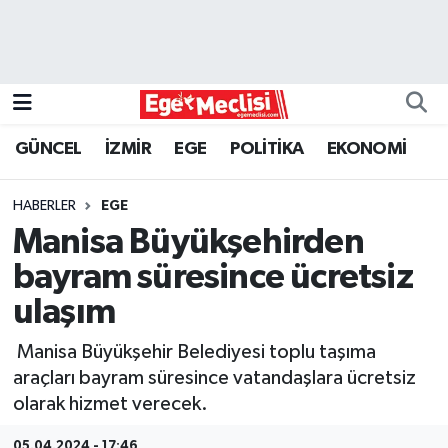
EGE
EKONOMİ
GÜNCEL
İZMİR
EGE
POLİTİKA
EKONOMİ
GÜNCEL
HABERLER
EGE
İZMİR
Manisa Büyükşehirden
bayram süresince ücretsiz
ÖZEL HABER
ulaşım
POLİTİKA
Manisa Büyükşehir Belediyesi toplu taşıma
araçları bayram süresince vatandaşlara ücretsiz
Programlar
olarak hizmet verecek.
SPOR
05.04.2024 - 17:46