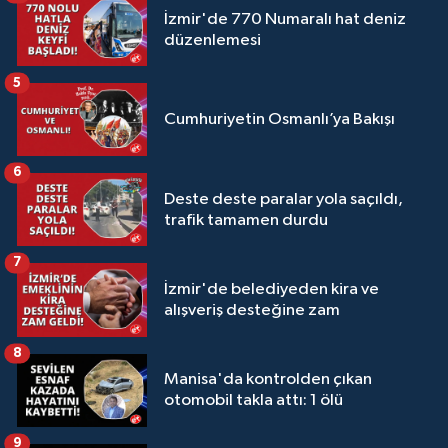
İzmir'de 770 Numaralı hat deniz
düzenlemesi
5
Cumhuriyetin Osmanlı’ya Bakışı
6
Deste deste paralar yola saçıldı,
trafik tamamen durdu
7
İzmir'de belediyeden kira ve
alışveriş desteğine zam
8
Manisa'da kontrolden çıkan
otomobil takla attı: 1 ölü
9