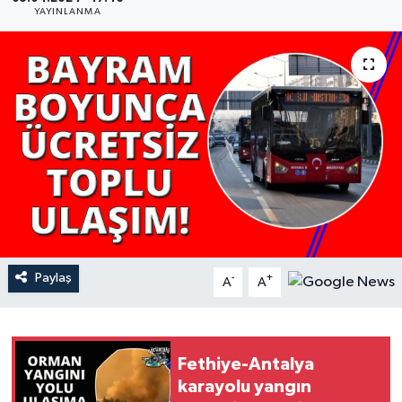
YAYINLANMA
YAŞAM
Paylaş
-
+
A
A
Fethiye-Antalya
karayolu yangın