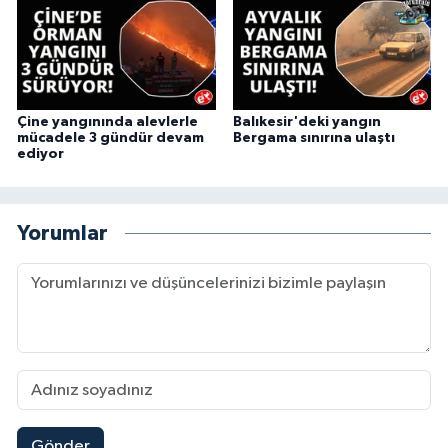
Çine yangınında alevlerle
Balıkesir'deki yangın
mücadele 3 gündür devam
Bergama sınırına ulaştı
ediyor
Yorumlar
Gönder