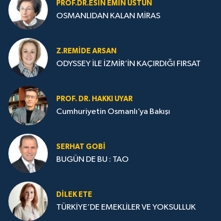
PROF.DR.ESIN EMIN ÜSTÜN
OSMANLIDAN KALAN MİRAS
Z.REMIDE ARSAN
ODYSSEY İLE İZMİR’İN KAÇIRDIĞI FIRSAT
PROF. DR. HAKKI UYAR
Cumhuriyetin Osmanlı’ya Bakışı
SERHAT GOBİ
BUGÜN DE BU : TAO
DILEK ETE
TÜRKİYE’DE EMEKLİLER VE YOKSULLUK