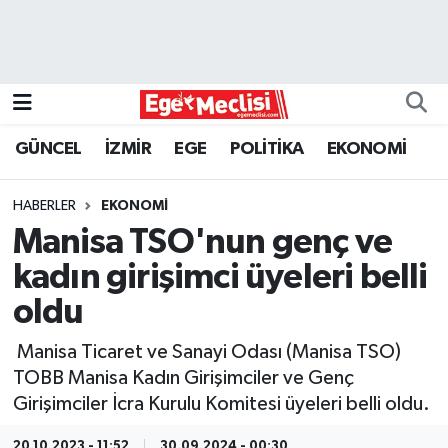
EGE
EKONOMİ
GÜNCEL
İZMİR
EGE
POLİTİKA
EKONOMİ
GÜNCEL
HABERLER
EKONOMİ
İZMİR
Manisa TSO'nun genç ve
kadın girişimci üyeleri belli
ÖZEL HABER
oldu
POLİTİKA
Manisa Ticaret ve Sanayi Odası (Manisa TSO)
TOBB Manisa Kadın Girişimciler ve Genç
Programlar
Girişimciler İcra Kurulu Komitesi üyeleri belli oldu.
SPOR
20.10.2023 - 11:52
30.09.2024 - 00:30