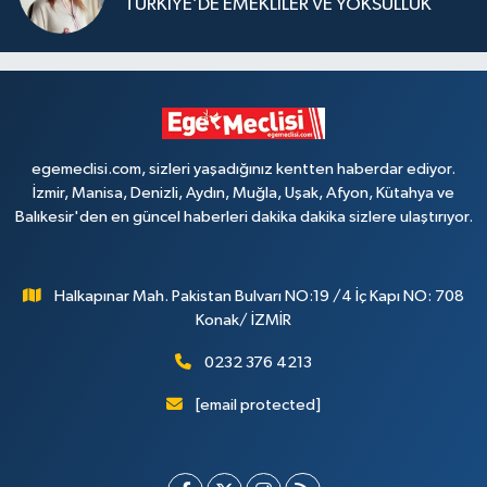
TÜRKİYE’DE EMEKLİLER VE YOKSULLUK
egemeclisi.com, sizleri yaşadığınız kentten haberdar ediyor.
İzmir, Manisa, Denizli, Aydın, Muğla, Uşak, Afyon, Kütahya ve
Balıkesir'den en güncel haberleri dakika dakika sizlere ulaştırıyor.
Halkapınar Mah. Pakistan Bulvarı NO:19 /4 İç Kapı NO: 708
Konak/ İZMİR
0232 376 4213
[email protected]