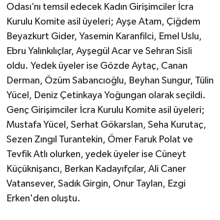
Odası’nı temsil edecek Kadın Girişimciler İcra
Kurulu Komite asil üyeleri; Ayşe Atam, Çiğdem
Beyazkurt Gider, Yasemin Karanfilci, Emel Uslu,
Ebru Yalınkılıçlar, Ayşegül Acar ve Sehran Sisli
oldu. Yedek üyeler ise Gözde Aytaç, Canan
Derman, Özüm Sabancıoğlu, Beyhan Sungur, Tülin
Yücel, Deniz Çetinkaya Yoğungan olarak seçildi.
Genç Girişimciler İcra Kurulu Komite asil üyeleri;
Mustafa Yücel, Serhat Gökarslan, Seha Kurutaç,
Sezen Zıngıl Turantekin, Ömer Faruk Polat ve
Tevfik Atlı olurken, yedek üyeler ise Cüneyt
Küçüknişancı, Berkan Kadayıfçılar, Ali Caner
Vatansever, Sadık Girgin, Onur Taylan, Ezgi
Erken'den oluştu.