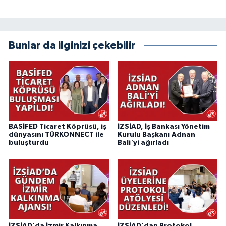
Bunlar da ilginizi çekebilir
BASİFED Ticaret Köprüsü, iş
İZSİAD, İş Bankası Yönetim
dünyasını TÜRKONNECT ile
Kurulu Başkanı Adnan
buluşturdu
Bali'yi ağırladı
İZSİAD'da İzmir Kalkınma
İZSİAD'dan Protokol