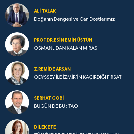
ALI TALAK
Doğanın Dengesi ve Can Dostlarımız
PROF.DR.ESIN EMIN ÜSTÜN
OSMANLIDAN KALAN MİRAS
Z.REMIDE ARSAN
ODYSSEY İLE İZMİR’İN KAÇIRDIĞI FIRSAT
SERHAT GOBİ
BUGÜN DE BU : TAO
DILEK ETE