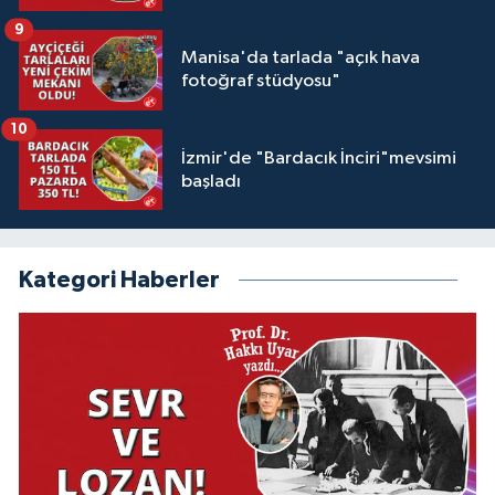
9
Manisa'da tarlada "açık hava
fotoğraf stüdyosu"
10
İzmir'de "Bardacık İnciri"mevsimi
başladı
Kategori Haberler