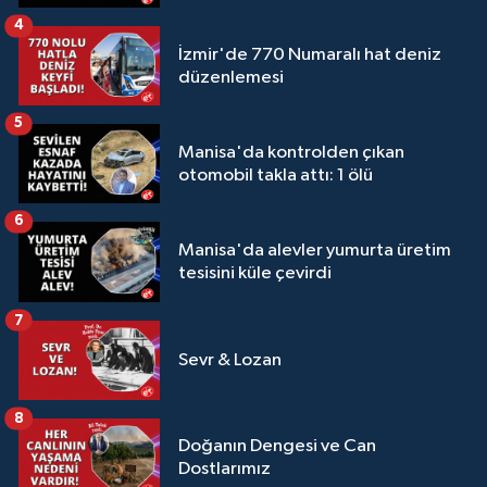
4
İzmir'de 770 Numaralı hat deniz
düzenlemesi
5
Manisa'da kontrolden çıkan
otomobil takla attı: 1 ölü
6
Manisa'da alevler yumurta üretim
tesisini küle çevirdi
7
Sevr & Lozan
8
Doğanın Dengesi ve Can
Dostlarımız