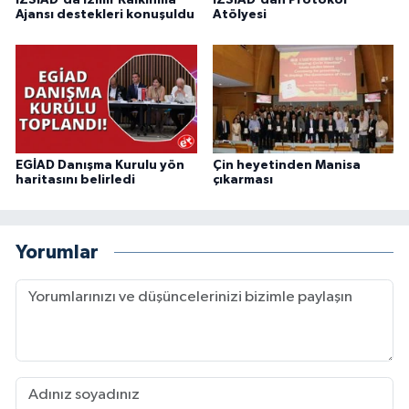
Ajansı destekleri konuşuldu
Atölyesi
EGİAD Danışma Kurulu yön
Çin heyetinden Manisa
haritasını belirledi
çıkarması
Yorumlar