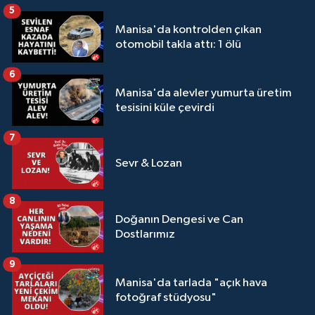
5
Manisa'da kontrolden çıkan
otomobil takla attı: 1 ölü
6
Manisa'da alevler yumurta üretim
tesisini küle çevirdi
7
Sevr & Lozan
8
Doğanın Dengesi ve Can
Dostlarımız
9
Manisa'da tarlada "açık hava
fotoğraf stüdyosu"