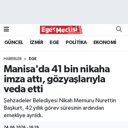
EGE
EKONOMİ
GÜNCEL
İZMİR
EGE
POLİTİKA
EKONOMİ
GÜNCEL
HABERLER
EGE
İZMİR
Manisa'da 41 bin nikaha
imza attı, gözyaşlarıyla
ÖZEL HABER
veda etti
POLİTİKA
Şehzadeler Belediyesi Nikah Memuru Nurettin
Başkurt, 42 yıllık görev süresinin ardından
Programlar
emekliye ayrıldı.
SPOR
24.06.2026 - 16:19