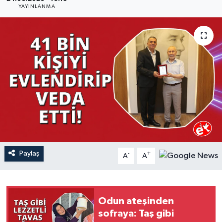
YAYINLANMA
YAŞAM
Paylaş
-
+
A
A
Odun ateşinden
sofraya: Taş gibi