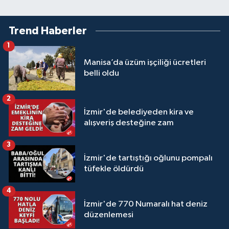
Trend Haberler
1
Manisa’da üzüm işçiliği ücretleri
belli oldu
2
İzmir'de belediyeden kira ve
alışveriş desteğine zam
3
İzmir'de tartıştığı oğlunu pompalı
tüfekle öldürdü
4
İzmir'de 770 Numaralı hat deniz
düzenlemesi