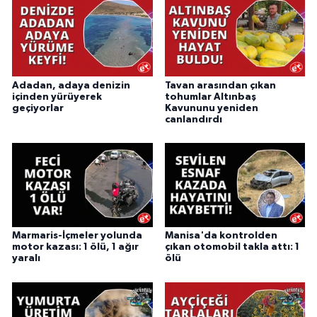
Adadan, adaya denizin
Tavan arasından çıkan
içinden yürüyerek
tohumlar Altınbaş
geçiyorlar
Kavununu yeniden
canlandırdı
Marmaris-İçmeler yolunda
Manisa'da kontrolden
motor kazası: 1 ölü, 1 ağır
çıkan otomobil takla attı: 1
yaralı
ölü