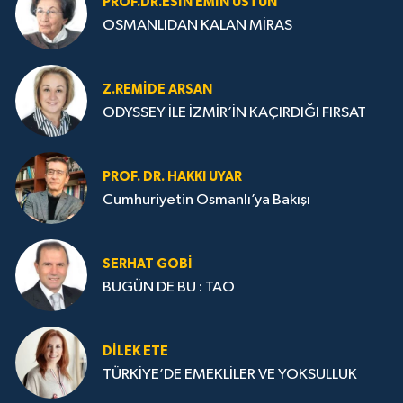
PROF.DR.ESIN EMIN ÜSTÜN
OSMANLIDAN KALAN MİRAS
Z.REMIDE ARSAN
ODYSSEY İLE İZMİR’İN KAÇIRDIĞI FIRSAT
PROF. DR. HAKKI UYAR
Cumhuriyetin Osmanlı’ya Bakışı
SERHAT GOBİ
BUGÜN DE BU : TAO
DILEK ETE
TÜRKİYE’DE EMEKLİLER VE YOKSULLUK