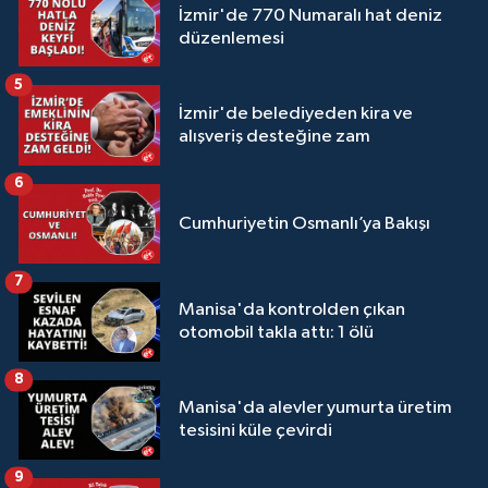
İzmir'de 770 Numaralı hat deniz
düzenlemesi
5
İzmir'de belediyeden kira ve
alışveriş desteğine zam
6
Cumhuriyetin Osmanlı’ya Bakışı
7
Manisa'da kontrolden çıkan
otomobil takla attı: 1 ölü
8
Manisa'da alevler yumurta üretim
tesisini küle çevirdi
9