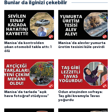
Bunlar da ilginizi çekebilir
Manisa'da kontrolden
Manisa'da alevler yumurta
çıkan otomobil takla attı: 1
üretim tesisini küle çevirdi
ölü
Manisa'da tarlada "açık
Odun ateşinden sofraya:
hava fotoğraf stüdyosu"
Taş gibi kıvamıyla Tavas
yoğurdu