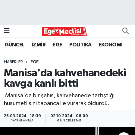
EGE
EKONOMİ
GÜNCEL
İZMİR
EGE
POLİTİKA
EKONOMİ
GÜNCEL
HABERLER
EGE
İZMİR
Manisa'da kahvehanedeki
kavga kanlı bitti
ÖZEL HABER
Manisa'da bir şahıs, kahvehanede tartıştığı
POLİTİKA
husumetlisini tabanca ile vurarak öldürdü.
Programlar
25.03.2024 - 18:39
02.10.2024 - 06:00
YAYINLANMA
GÜNCELLEME
SPOR