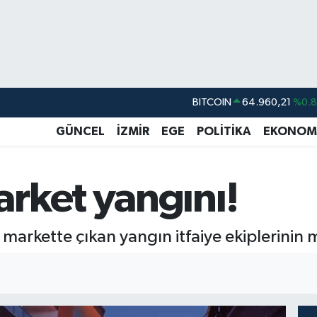
BITCOIN
64.960,21
%0.
DOLAR
47,7436
%0.
GÜNCEL
İZMİR
EGE
POLİTİKA
EKONOM
EURO
55,2510
%0.
STERLİN
64,4811
%0.
rket yangını!
GRAM ALTIN
6648.99
%2.
BİST100
13.779
%-
r markette çıkan yangın itfaiye ekiplerini