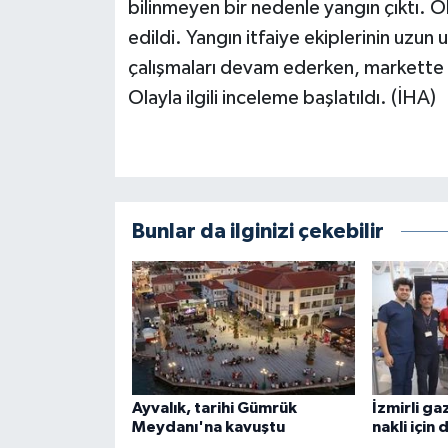
bilinmeyen bir nedenle yangın çıktı. Ol
edildi. Yangın itfaiye ekiplerinin uz
çalışmaları devam ederken, markette 
Olayla ilgili inceleme başlatıldı. (İHA)
Bunlar da ilginizi çekebilir
Ayvalık, tarihi Gümrük
İzmirli ga
Meydanı'na kavuştu
nakli için