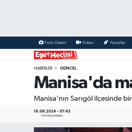
EGE
EKONOMİ
Foto Galeri
Video
Yazarlar
GÜNCEL
İZMİR
HABERLER
GÜNCEL
Manisa'da ma
ÖZEL HABER
Manisa'nın Sarıgöl ilçesinde bi
POLİTİKA
16.08.2024 - 07:43
Programlar
YAYINLANMA
SPOR