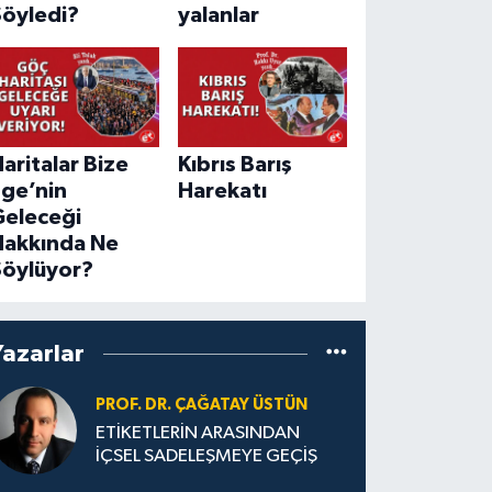
Söyledi?
yalanlar
aritalar Bize
Kıbrıs Barış
Ege’nin
Harekatı
Geleceği
Hakkında Ne
Söylüyor?
Yazarlar
PROF. DR. ÇAĞATAY ÜSTÜN
ETİKETLERİN ARASINDAN
İÇSEL SADELEŞMEYE GEÇİŞ