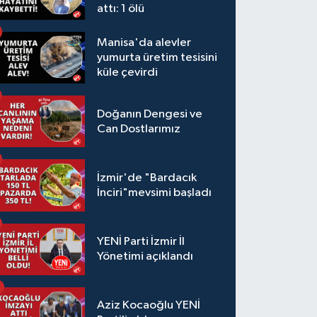
attı: 1 ölü
Manisa'da alevler
yumurta üretim tesisini
küle çevirdi
Doğanın Dengesi ve
Can Dostlarımız
İzmir'de "Bardacık
İnciri"mevsimi başladı
YENİ Parti İzmir İl
Yönetimi açıklandı
Aziz Kocaoğlu YENİ