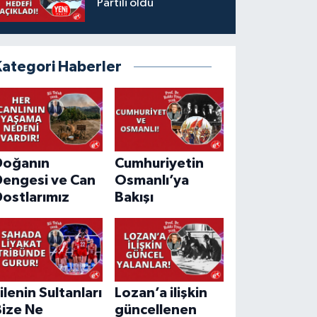
Partili oldu
Kategori Haberler
Doğanın
Cumhuriyetin
Dengesi ve Can
Osmanlı’ya
ostlarımız
Bakışı
ilenin Sultanları
Lozan’a ilişkin
Bize Ne
güncellenen