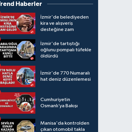
Trend Haberler
İzmir'de belediyeden
kira ve alışveriş
desteğine zam
İzmir'de tartıştığı
oğlunu pompalı tüfekle
öldürdü
İzmir'de 770 Numaralı
hat deniz düzenlemesi
Cumhuriyetin
Osmanlı’ya Bakışı
Manisa'da kontrolden
çıkan otomobil takla