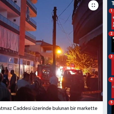
1
2
3
4
5
atmaz Caddesi üzerinde bulunan bir markette