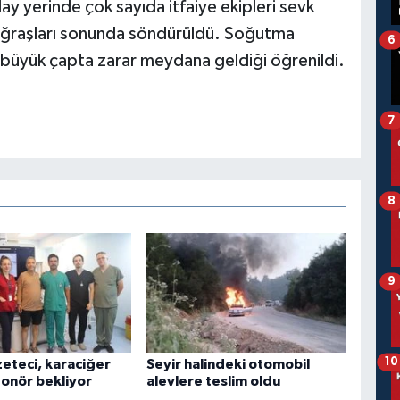
ay yerinde çok sayıda itfaiye ekipleri sevk
un uğraşları sonunda söndürüldü. Soğutma
6
büyük çapta zarar meydana geldiği öğrenildi.
7
8
9
10
zeteci, karaciğer
Seyir halindeki otomobil
 donör bekliyor
alevlere teslim oldu