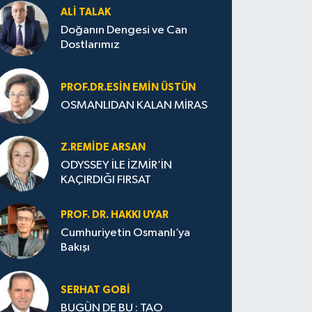
ALI TALAK
Doğanın Dengesi ve Can
Dostlarımız
PROF.DR.ESIN EMIN ÜSTÜN
OSMANLIDAN KALAN MİRAS
Z.REMIDE ARSAN
ODYSSEY İLE İZMİR’İN
KAÇIRDIĞI FIRSAT
PROF. DR. HAKKI UYAR
Cumhuriyetin Osmanlı’ya
Bakışı
SERHAT GOBİ
BUGÜN DE BU : TAO