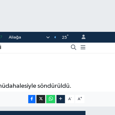
87
°
Aliağa
25
18
İ
32
38
59
14
n müdahalesiyle söndürüldü.
-
+
A
A