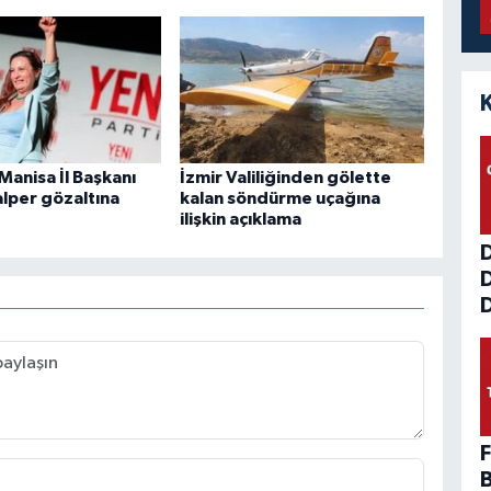
 Manisa İl Başkanı
İzmir Valiliğinden gölette
alper gözaltına
kalan söndürme uçağına
ilişkin açıklama
D
F