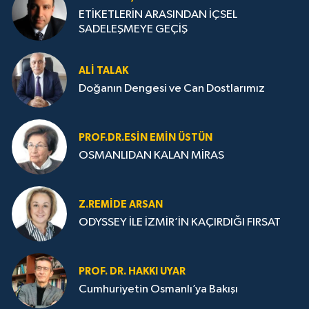
ETİKETLERİN ARASINDAN İÇSEL
SADELEŞMEYE GEÇİŞ
ALI TALAK
Doğanın Dengesi ve Can Dostlarımız
PROF.DR.ESIN EMIN ÜSTÜN
OSMANLIDAN KALAN MİRAS
Z.REMIDE ARSAN
ODYSSEY İLE İZMİR’İN KAÇIRDIĞI FIRSAT
PROF. DR. HAKKI UYAR
Cumhuriyetin Osmanlı’ya Bakışı