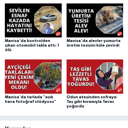
Manisa'da kontrolden
Manisa'da alevler yumurta
çıkan otomobil takla attı: 1
üretim tesisini küle çevirdi
ölü
Manisa'da tarlada "açık
Odun ateşinden sofraya:
hava fotoğraf stüdyosu"
Taş gibi kıvamıyla Tavas
yoğurdu