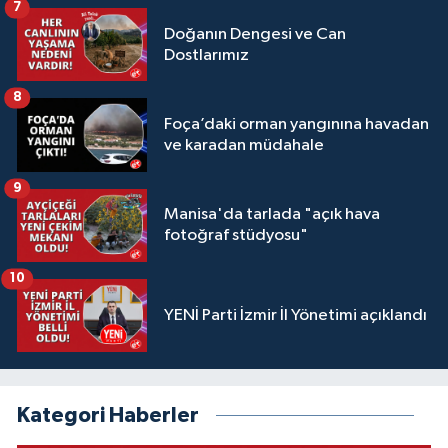
7
Doğanın Dengesi ve Can
Dostlarımız
8
Foça’daki orman yangınına havadan
ve karadan müdahale
9
Manisa'da tarlada "açık hava
fotoğraf stüdyosu"
10
YENİ Parti İzmir İl Yönetimi açıklandı
Kategori Haberler