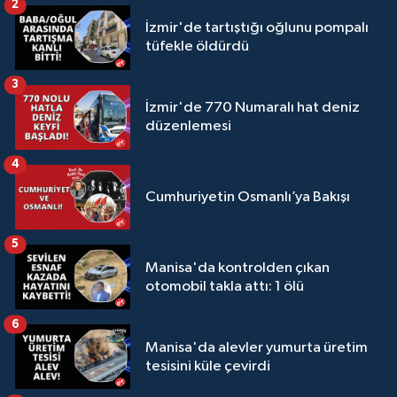
2
İzmir'de tartıştığı oğlunu pompalı
tüfekle öldürdü
3
İzmir'de 770 Numaralı hat deniz
düzenlemesi
4
Cumhuriyetin Osmanlı’ya Bakışı
5
Manisa'da kontrolden çıkan
otomobil takla attı: 1 ölü
6
Manisa'da alevler yumurta üretim
tesisini küle çevirdi