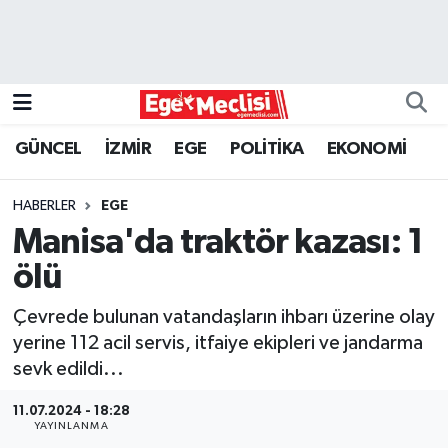
EGE
EKONOMİ
GÜNCEL
İZMİR
EGE
POLİTİKA
EKONOMİ
GÜNCEL
HABERLER
EGE
İZMİR
Manisa'da traktör kazası: 1
ölü
ÖZEL HABER
Çevrede bulunan vatandaşların ihbarı üzerine olay
POLİTİKA
yerine 112 acil servis, itfaiye ekipleri ve jandarma
sevk edildi...
Programlar
11.07.2024 - 18:28
YAYINLANMA
SPOR