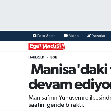
EGE
EKONOMİ
Foto Galeri
Video
Yazarlar
GÜNCEL
İZMİR
HABERLER
EGE
Manisa'daki f
ÖZEL HABER
devam ediyo
POLİTİKA
Programlar
Manisa’nın Yunusemre ilçesinde
saatini geride bıraktı.
SPOR