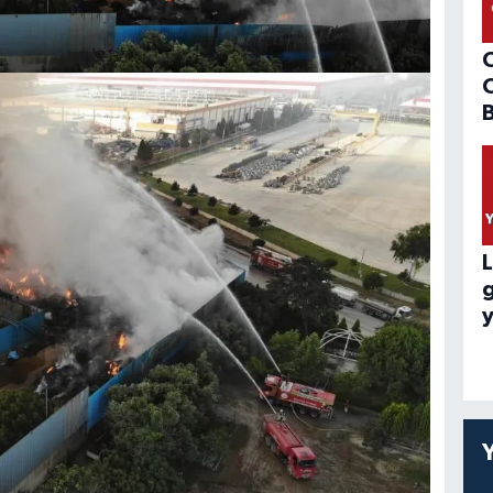
B
L
y