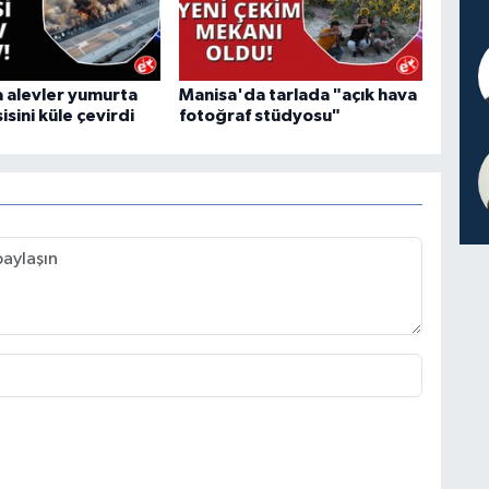
 alevler yumurta
Manisa'da tarlada "açık hava
isini küle çevirdi
fotoğraf stüdyosu"