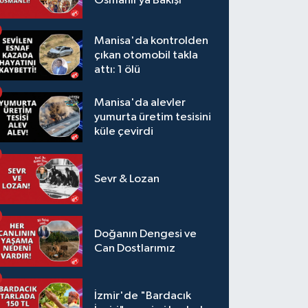
Osmanlı’ya Bakışı
Manisa'da kontrolden
çıkan otomobil takla
attı: 1 ölü
Manisa'da alevler
yumurta üretim tesisini
küle çevirdi
Sevr & Lozan
Doğanın Dengesi ve
Can Dostlarımız
İzmir'de "Bardacık