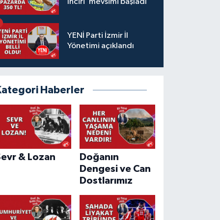
İnciri"mevsimi başladı
YENİ Parti İzmir İl
Yönetimi açıklandı
Kategori Haberler
Sevr & Lozan
Doğanın
Dengesi ve Can
Dostlarımız