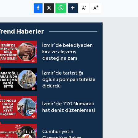
-
+
A
A
Trend Haberler
İzmir'de belediyeden
kira ve alışveriş
desteğine zam
İzmir'de tartıştığı
oğlunu pompalı tüfekle
öldürdü
İzmir'de 770 Numaralı
hat deniz düzenlemesi
Cumhuriyetin