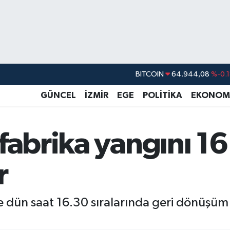
DOLAR
47,7436
%0.1
EURO
55,2510
%0.3
GÜNCEL
İZMİR
EGE
POLİTİKA
EKONOM
STERLİN
64,4811
%0.3
GRAM ALTIN
6660.55
%0.0
abrika yangını 16 
BİST100
13.779
%-1
r
BITCOIN
64.944,08
%-0.
 dün saat 16.30 sıralarında geri dönüşüm 