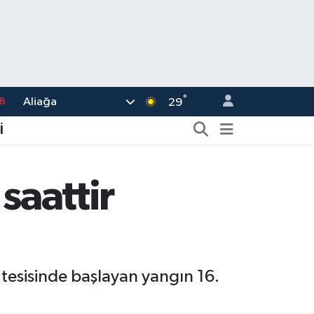
°
Aliağa
8
29
2
İ
8
3
saattir
4
18
tesisinde başlayan yangın 16.