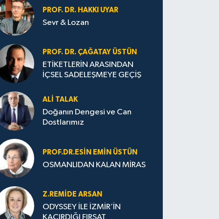
PROF. DR. HAKKI UYAR
Sevr & Lozan
PROF. DR. ÇAĞATAY ÜSTÜN
ETİKETLERİN ARASINDAN
İÇSEL SADELEŞMEYE GEÇİŞ
ALI TALAK
Doğanın Dengesi ve Can
Dostlarımız
PROF.DR.ESIN EMIN ÜSTÜN
OSMANLIDAN KALAN MİRAS
Z.REMIDE ARSAN
ODYSSEY İLE İZMİR’İN
KAÇIRDIĞI FIRSAT