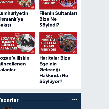
Cumhuriyetin
Filenin Sultanları
Osmanlı’ya
Bize Ne
akışı
Söyledi?
ozan’a ilişkin
Haritalar Bize
güncellenen
Ege’nin
alanlar
Geleceği
Hakkında Ne
Söylüyor?
Yazarlar