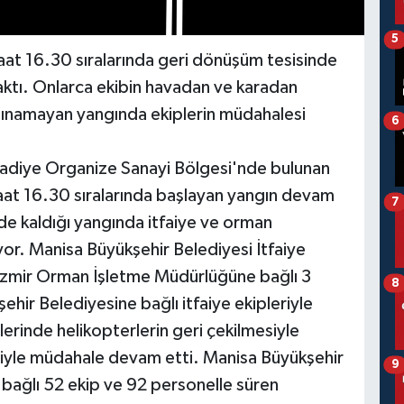
5
aat 16.30 sıralarında geri dönüşüm tesisinde
raktı. Onlarca ekibin havadan ve karadan
lınamayan yangında ekiplerin müdahalesi
6
radiye Organize Sanayi Bölgesi'nde bulunan
aat 16.30 sıralarında başlayan yangın devam
7
ide kaldığı yangında itfaiye ve orman
yor. Manisa Büyükşehir Belediyesi İtfaiye
r İzmir Orman İşletme Müdürlüğüne bağlı 3
8
ehir Belediyesine bağlı itfaiye ekipleriyle
rinde helikopterlerin geri çekilmesiyle
leriyle müdahale devam etti. Manisa Büyükşehir
9
a bağlı 52 ekip ve 92 personelle süren