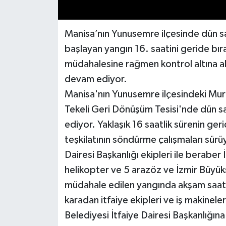
Manisa’nın Yunusemre ilçesinde dün s
başlayan yangın 16. saatini geride bı
müdahalesine rağmen kontrol altına a
devam ediyor.
Manisa'nın Yunusemre ilçesindeki Mu
Tekeli Geri Dönüşüm Tesisi'nde dün s
ediyor. Yaklaşık 16 saatlik sürenin ger
teşkilatının söndürme çalışmaları sürü
Dairesi Başkanlığı ekipleri ile berabe
helikopter ve 5 arazöz ve İzmir Büyükş
müdahale edilen yangında akşam saatle
karadan itfaiye ekipleri ve iş makine
Belediyesi İtfaiye Dairesi Başkanlığın