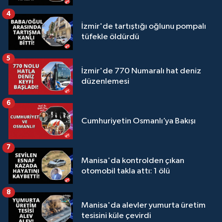
4
İzmir'de tartıştığı oğlunu pompalı
tüfekle öldürdü
5
İzmir'de 770 Numaralı hat deniz
düzenlemesi
6
Cumhuriyetin Osmanlı’ya Bakışı
7
Manisa'da kontrolden çıkan
otomobil takla attı: 1 ölü
8
Manisa'da alevler yumurta üretim
tesisini küle çevirdi