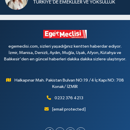
TÜRKİYE’DE EMEKLİLER VE YOKSULLUK
egemeclisi.com, sizleri yaşadığınız kentten haberdar ediyor.
İzmir, Manisa, Denizli, Aydın, Muğla, Uşak, Afyon, Kütahya ve
Balıkesir'den en güncel haberleri dakika dakika sizlere ulaştırıyor.
Halkapınar Mah. Pakistan Bulvarı NO:19 /4 İç Kapı NO: 708
Konak/ İZMİR
0232 376 4213
[email protected]