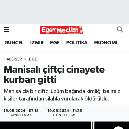
EGE
EKONOMİ
GÜNCEL
İZMİR
EGE
POLİTİKA
EKONOMİ
GÜNCEL
HABERLER
EGE
İZMİR
Manisalı çiftçi cinayete
kurban gitti
ÖZEL HABER
Manisa’da bir çiftçi üzüm bağında kimliği belirsiz
POLİTİKA
kişiler tarafından silahla vurularak öldürüldü.
Programlar
19.09.2024 - 07:15
19.09.2024 - 11:26
YAYINLANMA
GÜNCELLEME
SPOR