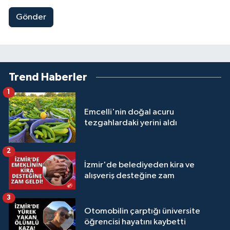
Gönder
Trend Haberler
1
Emcelli'nin doğal acuru
tezgahlardaki yerini aldı
2
İzmir'de belediyeden kira ve
alışveriş desteğine zam
3
Otomobilin çarptığı üniversite
öğrencisi hayatını kaybetti