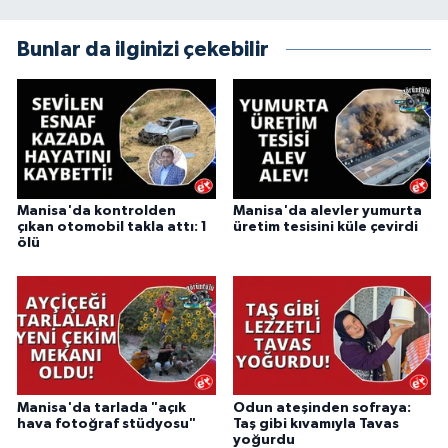
Bunlar da ilginizi çekebilir
Manisa'da kontrolden
Manisa'da alevler yumurta
çıkan otomobil takla attı: 1
üretim tesisini küle çevirdi
ölü
Manisa'da tarlada "açık
Odun ateşinden sofraya:
hava fotoğraf stüdyosu"
Taş gibi kıvamıyla Tavas
yoğurdu