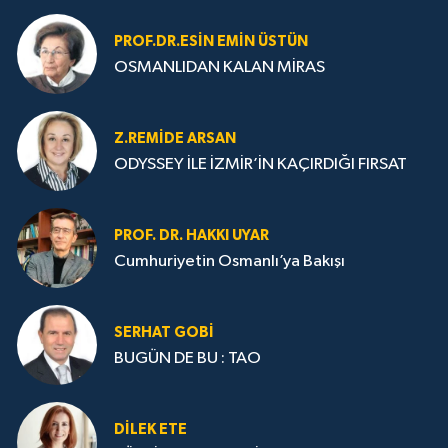
PROF.DR.ESIN EMIN ÜSTÜN
OSMANLIDAN KALAN MİRAS
Z.REMIDE ARSAN
ODYSSEY İLE İZMİR’İN KAÇIRDIĞI FIRSAT
PROF. DR. HAKKI UYAR
Cumhuriyetin Osmanlı’ya Bakışı
SERHAT GOBİ
BUGÜN DE BU : TAO
DILEK ETE