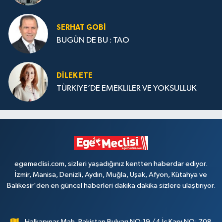
SERHAT GOBİ
BUGÜN DE BU : TAO
DILEK ETE
TÜRKİYE’DE EMEKLİLER VE YOKSULLUK
egemeclisi.com, sizleri yaşadığınız kentten haberdar ediyor.
İzmir, Manisa, Denizli, Aydın, Muğla, Uşak, Afyon, Kütahya ve
Balıkesir'den en güncel haberleri dakika dakika sizlere ulaştırıyor.
Halkapınar Mah. Pakistan Bulvarı NO:19 /4 İç Kapı NO: 708