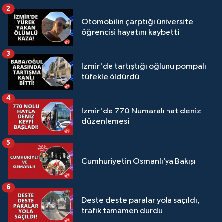
2
Otomobilin çarptığı üniversite
öğrencisi hayatını kaybetti
3
İzmir'de tartıştığı oğlunu pompalı
tüfekle öldürdü
4
İzmir'de 770 Numaralı hat deniz
düzenlemesi
5
Cumhuriyetin Osmanlı’ya Bakışı
6
Deste deste paralar yola saçıldı,
trafik tamamen durdu