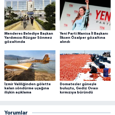
Menderes Belediye Başkan
Yeni Parti Manisa İl Başkanı
Yardımcısı Rüzgar Sönmez
İlksen Özalper gözaltına
gözaltında
alındı
İzmir Valiliğinden gölette
Domatesler güneşle
kalan söndürme uçağına
buluştu, Gediz Ovası
ilişkin açıklama
kırmızıya büründü
Yorumlar