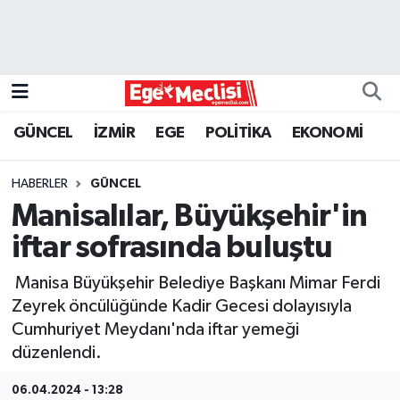
EGE
EKONOMİ
GÜNCEL
İZMİR
EGE
POLİTİKA
EKONOMİ
GÜNCEL
HABERLER
GÜNCEL
İZMİR
Manisalılar, Büyükşehir'in
iftar sofrasında buluştu
ÖZEL HABER
Manisa Büyükşehir Belediye Başkanı Mimar Ferdi
POLİTİKA
Zeyrek öncülüğünde Kadir Gecesi dolayısıyla
Cumhuriyet Meydanı'nda iftar yemeği
Programlar
düzenlendi.
SPOR
06.04.2024 - 13:28