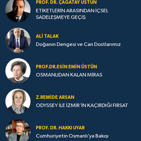
PROF. DR. ÇAĞATAY ÜSTÜN
ETİKETLERİN ARASINDAN İÇSEL
SADELEŞMEYE GEÇİŞ
ALI TALAK
Doğanın Dengesi ve Can Dostlarımız
PROF.DR.ESIN EMIN ÜSTÜN
OSMANLIDAN KALAN MİRAS
Z.REMIDE ARSAN
ODYSSEY İLE İZMİR’İN KAÇIRDIĞI FIRSAT
PROF. DR. HAKKI UYAR
Cumhuriyetin Osmanlı’ya Bakışı