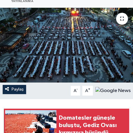
YAYINLANMA
YAŞAM
Paylaş
-
+
A
A
Domatesler güneşle
buluştu, Gediz Ovası
kırmızıya büründü