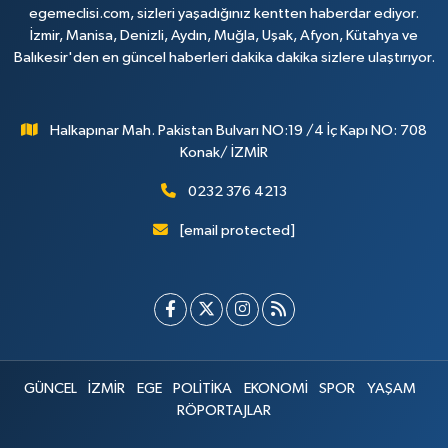
egemeclisi.com, sizleri yaşadığınız kentten haberdar ediyor.
İzmir, Manisa, Denizli, Aydın, Muğla, Uşak, Afyon, Kütahya ve
Balıkesir'den en güncel haberleri dakika dakika sizlere ulaştırıyor.
Halkapınar Mah. Pakistan Bulvarı NO:19 /4 İç Kapı NO: 708
Konak/ İZMİR
0232 376 4213
[email protected]
GÜNCEL
İZMİR
EGE
POLİTİKA
EKONOMİ
SPOR
YAŞAM
RÖPORTAJLAR