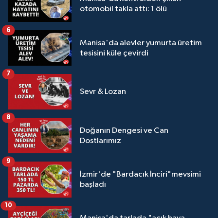
otomobil takla attı: 1 ölü
6
Manisa'da alevler yumurta üretim
tesisini küle çevirdi
7
Sevr & Lozan
8
Doğanın Dengesi ve Can
Dostlarımız
9
İzmir'de "Bardacık İnciri"mevsimi
başladı
10