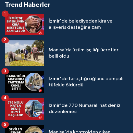
Trend Haberler
1
İzmir'de belediyeden kira ve
alışveriş desteğine zam
2
Manisa’da üzüm işçiliği ücretleri
belli oldu
3
İzmir'de tartıştığı oğlunu pompalı
tüfekle öldürdü
4
İzmir'de 770 Numaralı hat deniz
düzenlemesi
5
Manisa'da kontrolden çıkan