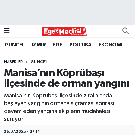
EGE
EKONOMİ
GÜNCEL
İZMİR
EGE
POLİTİKA
EKONOMİ
GÜNCEL
HABERLER
GÜNCEL
İZMİR
Manisa’nın Köprübaşı
ilçesinde de orman yangını
ÖZEL HABER
Manisa’nın Köprübaşı ilçesinde zirai alanda
POLİTİKA
başlayan yangının ormana sıçraması sonrası
devam eden yangına ekiplerin müdahalesi
Programlar
sürüyor.
SPOR
26.07.2025 - 07:14