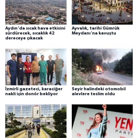
Aydın'da sıcak hava etkisini
Ayvalık, tarihi Gümrük
sürdürecek, sıcaklık 42
Meydanı'na kavuştu
dereceye çıkacak
İzmirli gazeteci, karaciğer
Seyir halindeki otomobil
nakli için donör bekliyor
alevlere teslim oldu