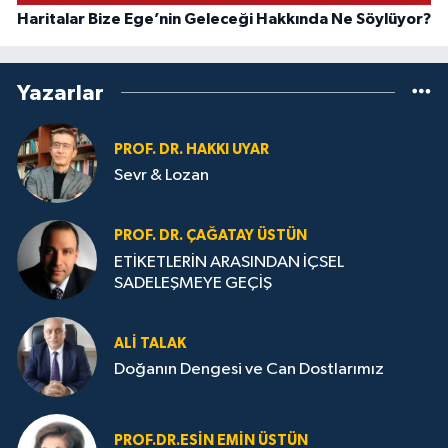
Haritalar Bize Ege’nin Geleceği Hakkında Ne Söylüyor?
Yazarlar
PROF. DR. HAKKI UYAR
Sevr & Lozan
PROF. DR. ÇAĞATAY ÜSTÜN
ETİKETLERİN ARASINDAN İÇSEL
SADELEŞMEYE GEÇİŞ
ALI TALAK
Doğanın Dengesi ve Can Dostlarımız
PROF.DR.ESIN EMIN ÜSTÜN