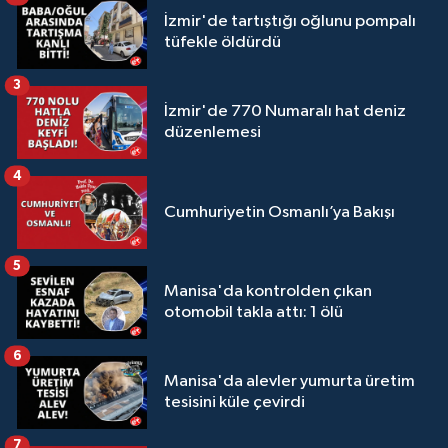
İzmir'de tartıştığı oğlunu pompalı
tüfekle öldürdü
3
İzmir'de 770 Numaralı hat deniz
düzenlemesi
4
Cumhuriyetin Osmanlı’ya Bakışı
5
Manisa'da kontrolden çıkan
otomobil takla attı: 1 ölü
6
Manisa'da alevler yumurta üretim
tesisini küle çevirdi
7