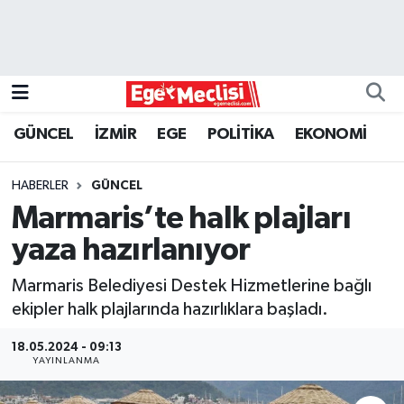
EGE
EKONOMİ
GÜNCEL
İZMİR
EGE
POLİTİKA
EKONOMİ
GÜNCEL
HABERLER
GÜNCEL
İZMİR
Marmaris’te halk plajları
yaza hazırlanıyor
ÖZEL HABER
Marmaris Belediyesi Destek Hizmetlerine bağlı
POLİTİKA
ekipler halk plajlarında hazırlıklara başladı.
Programlar
18.05.2024 - 09:13
YAYINLANMA
SPOR