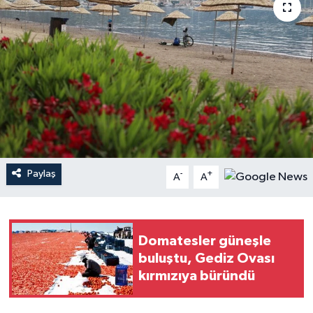
YAŞAM
Paylaş
-
+
A
A
Domatesler güneşle
buluştu, Gediz Ovası
kırmızıya büründü