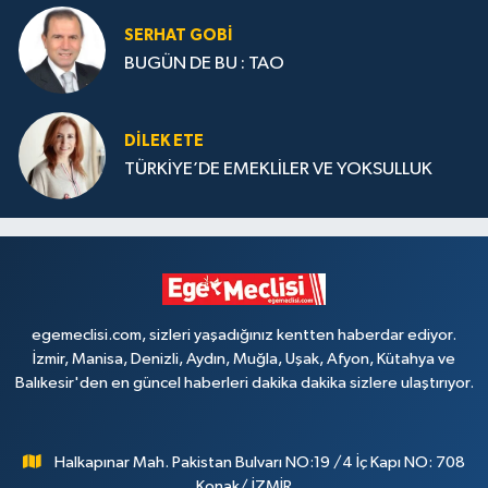
SERHAT GOBİ
BUGÜN DE BU : TAO
DILEK ETE
TÜRKİYE’DE EMEKLİLER VE YOKSULLUK
egemeclisi.com, sizleri yaşadığınız kentten haberdar ediyor.
İzmir, Manisa, Denizli, Aydın, Muğla, Uşak, Afyon, Kütahya ve
Balıkesir'den en güncel haberleri dakika dakika sizlere ulaştırıyor.
Halkapınar Mah. Pakistan Bulvarı NO:19 /4 İç Kapı NO: 708
Konak/ İZMİR