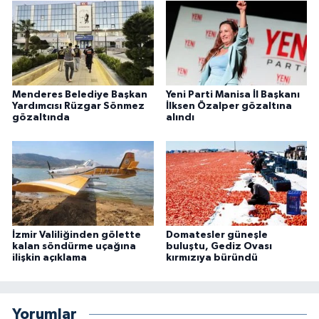
Menderes Belediye Başkan
Yeni Parti Manisa İl Başkanı
Yardımcısı Rüzgar Sönmez
İlksen Özalper gözaltına
gözaltında
alındı
İzmir Valiliğinden gölette
Domatesler güneşle
kalan söndürme uçağına
buluştu, Gediz Ovası
ilişkin açıklama
kırmızıya büründü
Yorumlar