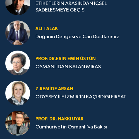
ETİKETLERİN ARASINDAN İÇSEL
SADELEŞMEYE GEÇİŞ
ALI TALAK
Doğanın Dengesi ve Can Dostlarımız
PROF.DR.ESIN EMIN ÜSTÜN
OSMANLIDAN KALAN MİRAS
Z.REMIDE ARSAN
ODYSSEY İLE İZMİR’İN KAÇIRDIĞI FIRSAT
PROF. DR. HAKKI UYAR
Cumhuriyetin Osmanlı’ya Bakışı