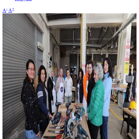
-
+
A
A