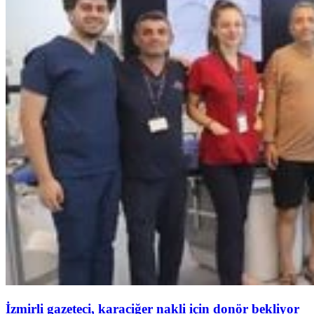
İzmirli gazeteci, karaciğer nakli için donör bekliyor