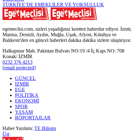
TÜRKİYE’DE EMEKLİLER VE YOKSULLUK
egemeclisi.com, sizleri yaşadığınız kentten haberdar ediyor. İzmir,
Manisa, Denizli, Aydın, Muğla, Uşak, Afyon, Kütahya ve
Balıkesir'den en güncel haberleri dakika dakika sizlere ulaştırıyor.
Halkapınar Mah. Pakistan Bulvarı NO:19 /4 İç Kapı NO: 708
Konak/ İZMİR
0232 376 4213
[email protected]
GÜNCEL
İZMİR
EGE
POLİTİKA
EKONOMİ
SPOR
YAŞAM
RÖPORTAJLAR
Haber Yazılımı:
TE Bilişim
Üst