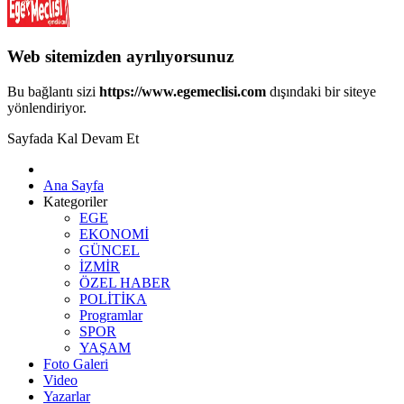
Web sitemizden ayrılıyorsunuz
Bu bağlantı sizi
https://www.egemeclisi.com
dışındaki bir siteye
yönlendiriyor.
Sayfada Kal
Devam Et
Ana Sayfa
Kategoriler
EGE
EKONOMİ
GÜNCEL
İZMİR
ÖZEL HABER
POLİTİKA
Programlar
SPOR
YAŞAM
Foto Galeri
Video
Yazarlar