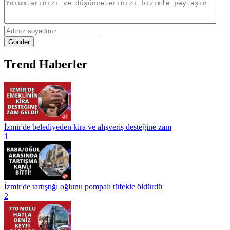
Gönder
Trend Haberler
İzmir'de belediyeden kira ve alışveriş desteğine zam
1
İzmir'de tartıştığı oğlunu pompalı tüfekle öldürdü
2