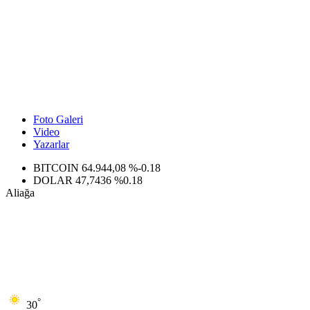
Foto Galeri
Video
Yazarlar
DOLAR
47,7436
%0.18
EURO
55,2510
%0.32
Aliağa
STERLİN
64,4811
%0.38
GRAM ALTIN
6660.55
%0.03
BİST100
13.779
%-14
BITCOIN
64.944,08
%-0.18
°
30