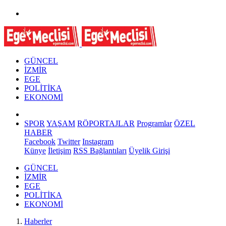
GÜNCEL
İZMİR
EGE
POLİTİKA
EKONOMİ
SPOR
YAŞAM
RÖPORTAJLAR
Programlar
ÖZEL
HABER
Facebook
Twitter
Instagram
Künye
İletişim
RSS Bağlantıları
Üyelik Girişi
GÜNCEL
İZMİR
EGE
POLİTİKA
EKONOMİ
Haberler