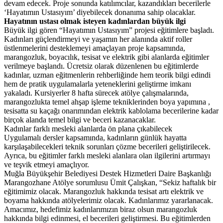
devam edecek. Proje sonunda katılımcılar, kazandıkları becerilerle
‘Hayatımın Ustasıyım’ diyebilecek donanıma sahip olacaklar.
Hayatının ustası olmak isteyen kadınlardan büyük ilgi
Büyük ilgi gören “Hayatımın Ustasıyım” projesi eğitimlere başladı.
Kadınları güçlendirmeyi ve yaşamın her alanında aktif roller
üstlenmelerini desteklemeyi amaçlayan proje kapsamında,
marangozluk, boyacılık, tesisat ve elektrik gibi alanlarda eğitimler
verilmeye başlandı. Ücretsiz olarak düzenlenen bu eğitimlerde
kadınlar, uzman eğitmenlerin rehberliğinde hem teorik bilgi edindi
hem de pratik uygulamalarla yeteneklerini geliştirme imkanı
yakaladı. Kursiyerler 8 hafta sürecek atölye çalışmalarında,
marangozlukta temel ahşap işleme tekniklerinden boya yapımına ,
tesisatta su kaçağı onarımından elektrik kablolama becerilerine kadar
birçok alanda temel bilgi ve beceri kazanacaklar.
Kadınlar farklı mesleki alanlarda ön plana çıkabilecek
Uygulamalı dersler kapsamında, kadınların günlük hayatta
karşılaşabilecekleri teknik sorunları çözme becerileri geliştirilecek.
Ayrıca, bu eğitimler farklı mesleki alanlara olan ilgilerini artırmayı
ve teşvik etmeyi amaçlıyor.
Muğla Büyükşehir Belediyesi Destek Hizmetleri Daire Başkanlığı
Marangozhane Atölye sorumlusu Ümit Çalışkan, “Sekiz haftalık bir
eğitimimiz olacak. Marangozluk hakkında tesisat artı elektrik ve
boyama hakkında atölyelerimiz olacak. Kadınlarımız yararlanacak.
Amacımız, hedefimiz kadınlarımızın biraz olsun marangozluk
hakkında bilgi edinmesi, el becerileri geliştirmesi. Bu eğitimlerden