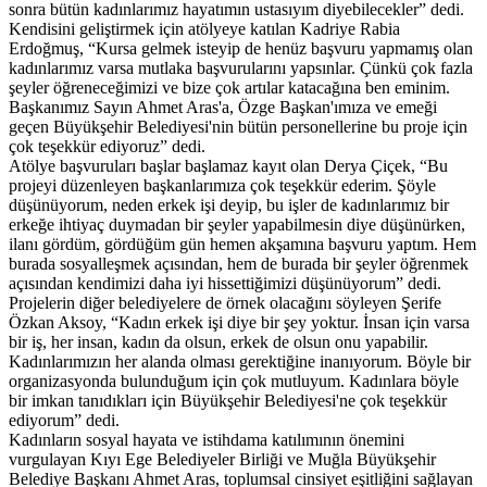
sonra bütün kadınlarımız hayatımın ustasıyım diyebilecekler” dedi.
Kendisini geliştirmek için atölyeye katılan Kadriye Rabia
Erdoğmuş, “Kursa gelmek isteyip de henüz başvuru yapmamış olan
kadınlarımız varsa mutlaka başvurularını yapsınlar. Çünkü çok fazla
şeyler öğreneceğimizi ve bize çok artılar katacağına ben eminim.
Başkanımız Sayın Ahmet Aras'a, Özge Başkan'ımıza ve emeği
geçen Büyükşehir Belediyesi'nin bütün personellerine bu proje için
çok teşekkür ediyoruz” dedi.
Atölye başvuruları başlar başlamaz kayıt olan Derya Çiçek, “Bu
projeyi düzenleyen başkanlarımıza çok teşekkür ederim. Şöyle
düşünüyorum, neden erkek işi deyip, bu işler de kadınlarımız bir
erkeğe ihtiyaç duymadan bir şeyler yapabilmesin diye düşünürken,
ilanı gördüm, gördüğüm gün hemen akşamına başvuru yaptım. Hem
burada sosyalleşmek açısından, hem de burada bir şeyler öğrenmek
açısından kendimizi daha iyi hissettiğimizi düşünüyorum” dedi.
Projelerin diğer belediyelere de örnek olacağını söyleyen Şerife
Özkan Aksoy, “Kadın erkek işi diye bir şey yoktur. İnsan için varsa
bir iş, her insan, kadın da olsun, erkek de olsun onu yapabilir.
Kadınlarımızın her alanda olması gerektiğine inanıyorum. Böyle bir
organizasyonda bulunduğum için çok mutluyum. Kadınlara böyle
bir imkan tanıdıkları için Büyükşehir Belediyesi'ne çok teşekkür
ediyorum” dedi.
Kadınların sosyal hayata ve istihdama katılımının önemini
vurgulayan Kıyı Ege Belediyeler Birliği ve Muğla Büyükşehir
Belediye Başkanı Ahmet Aras, toplumsal cinsiyet eşitliğini sağlayan