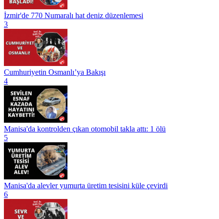
İzmir'de 770 Numaralı hat deniz düzenlemesi
3
Cumhuriyetin Osmanlı’ya Bakışı
4
Manisa'da kontrolden çıkan otomobil takla attı: 1 ölü
5
Manisa'da alevler yumurta üretim tesisini küle çevirdi
6