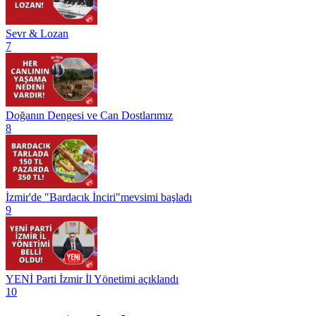
Sevr & Lozan
7
Doğanın Dengesi ve Can Dostlarımız
8
İzmir'de "Bardacık İnciri"mevsimi başladı
9
YENİ Parti İzmir İl Yönetimi açıklandı
10