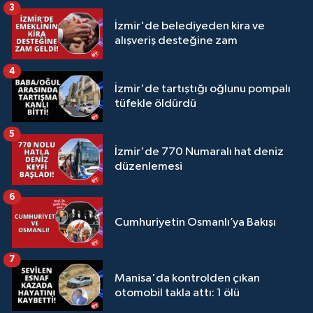
3
İzmir'de belediyeden kira ve
alışveriş desteğine zam
4
İzmir'de tartıştığı oğlunu pompalı
tüfekle öldürdü
5
İzmir'de 770 Numaralı hat deniz
düzenlemesi
6
Cumhuriyetin Osmanlı’ya Bakışı
7
Manisa'da kontrolden çıkan
otomobil takla attı: 1 ölü