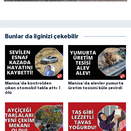
Bunlar da ilginizi çekebilir
Manisa'da kontrolden
Manisa'da alevler yumurta
çıkan otomobil takla attı: 1
üretim tesisini küle çevirdi
ölü