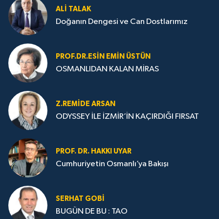
ALI TALAK
Doğanın Dengesi ve Can Dostlarımız
PROF.DR.ESIN EMIN ÜSTÜN
OSMANLIDAN KALAN MİRAS
Z.REMIDE ARSAN
ODYSSEY İLE İZMİR’İN KAÇIRDIĞI FIRSAT
PROF. DR. HAKKI UYAR
Cumhuriyetin Osmanlı’ya Bakışı
SERHAT GOBİ
BUGÜN DE BU : TAO