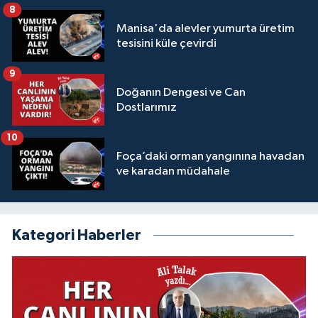
8
Manisa'da alevler yumurta üretim
tesisini küle çevirdi
9
Doğanın Dengesi ve Can
Dostlarımız
10
Foça’daki orman yangınına havadan
ve karadan müdahale
Kategori Haberler