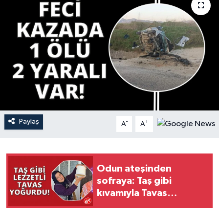
YAŞAM
Paylaş
-
+
A
A
Odun ateşinden
sofraya: Taş gibi
kıvamıyla Tavas
yoğurdu