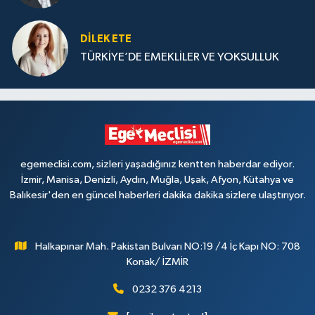
DILEK ETE
TÜRKİYE’DE EMEKLİLER VE YOKSULLUK
egemeclisi.com, sizleri yaşadığınız kentten haberdar ediyor.
İzmir, Manisa, Denizli, Aydın, Muğla, Uşak, Afyon, Kütahya ve
Balıkesir'den en güncel haberleri dakika dakika sizlere ulaştırıyor.
Halkapınar Mah. Pakistan Bulvarı NO:19 /4 İç Kapı NO: 708
Konak/ İZMİR
0232 376 4213