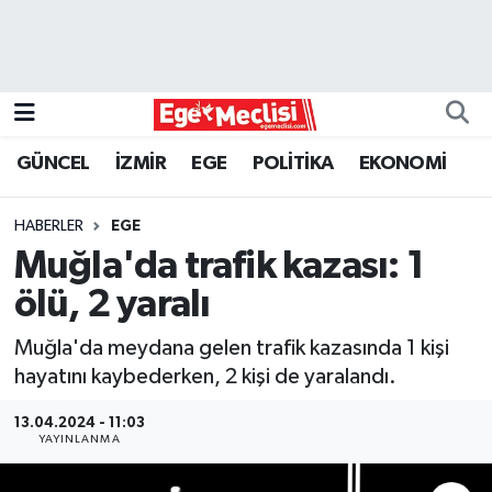
EGE
EKONOMİ
GÜNCEL
İZMİR
EGE
POLİTİKA
EKONOMİ
GÜNCEL
HABERLER
EGE
İZMİR
Muğla'da trafik kazası: 1
ölü, 2 yaralı
ÖZEL HABER
Muğla'da meydana gelen trafik kazasında 1 kişi
POLİTİKA
hayatını kaybederken, 2 kişi de yaralandı.
Programlar
13.04.2024 - 11:03
YAYINLANMA
SPOR