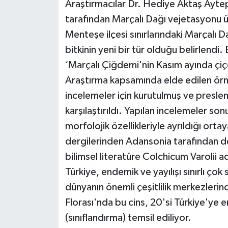
Araştırmacılar Dr. Hediye Aktaş Aytep
tarafından Marçalı Dağı vejetasyonu ü
Menteşe ilçesi sınırlarındaki Marçalı 
bitkinin yeni bir tür olduğu belirlendi
‘Marçalı Çiğdemi'nin Kasım ayında çiçe
Araştırma kapsamında elde edilen örnek
incelemeler için kurutulmuş ve preslenmi
karşılaştırıldı. Yapılan incelemeler so
morfolojik özellikleriyle ayrıldığı orta
dergilerinden Adansonia tarafından de
bilimsel literatüre Colchicum Varolii ad
Türkiye, endemik ve yayılışı sınırlı ço
dünyanın önemli çeşitlilik merkezlerind
Florası'nda bu cins, 20'si Türkiye'ye
(sınıflandırma) temsil ediliyor.