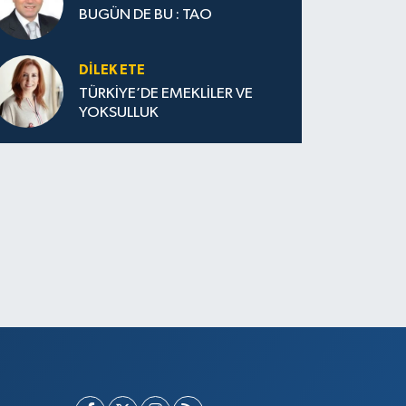
BUGÜN DE BU : TAO
DILEK ETE
TÜRKİYE’DE EMEKLİLER VE
YOKSULLUK