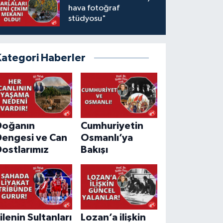
hava fotoğraf
stüdyosu"
Kategori Haberler
Doğanın
Cumhuriyetin
Dengesi ve Can
Osmanlı’ya
ostlarımız
Bakışı
ilenin Sultanları
Lozan’a ilişkin