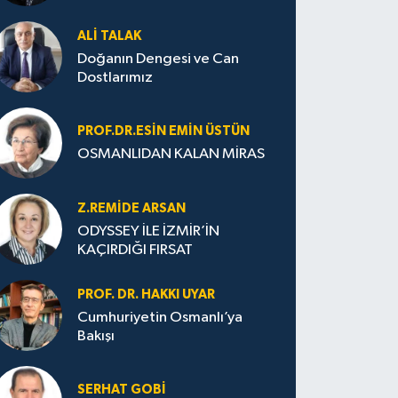
ALI TALAK
Doğanın Dengesi ve Can
Dostlarımız
PROF.DR.ESIN EMIN ÜSTÜN
OSMANLIDAN KALAN MİRAS
Z.REMIDE ARSAN
ODYSSEY İLE İZMİR’İN
KAÇIRDIĞI FIRSAT
PROF. DR. HAKKI UYAR
Cumhuriyetin Osmanlı’ya
Bakışı
SERHAT GOBİ