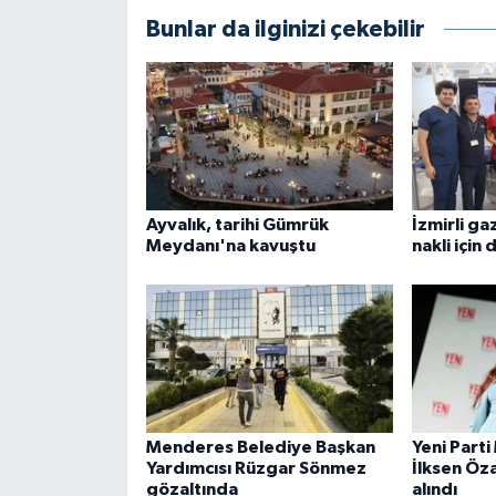
Bunlar da ilginizi çekebilir
Ayvalık, tarihi Gümrük
İzmirli ga
Meydanı'na kavuştu
nakli için
Menderes Belediye Başkan
Yeni Parti
Yardımcısı Rüzgar Sönmez
İlksen Öz
gözaltında
alındı