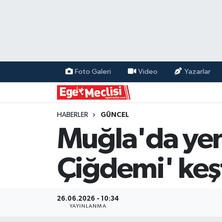
EGE
EKONOMİ
Foto Galeri
Video
Yazarlar
GÜNCEL
İZMİR
HABERLER
GÜNCEL
Muğla'da yen
ÖZEL HABER
Çiğdemi' keş
POLİTİKA
Programlar
26.06.2026 - 10:34
YAYINLANMA
SPOR