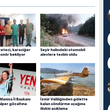
zeteci, karaciğer
Seyir halindeki otomobil
 donör bekliyor
alevlere teslim oldu
 Manisa İl Başkanı
İzmir Valiliğinden gölette
alper gözaltına
kalan söndürme uçağına
ilişkin açıklama