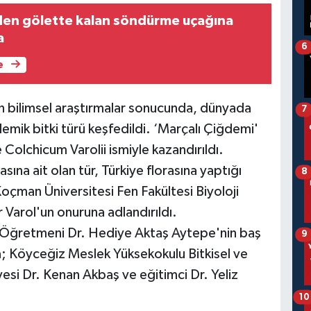
inden gölette kalan söndürme uçağına
a
6
e
n bilimsel araştırmalar sonucunda, dünyada
7
mik bitki türü keşfedildi. ‘Marçalı Çiğdemi'
re Colchicum Varolii ismiyle kazandırıldı.
ına ait olan tür, Türkiye florasına yaptığı
8
Koçman Üniversitesi Fen Fakültesi Biyoloji
Varol'un onuruna adlandırıldı.
i Öğretmeni Dr. Hediye Aktaş Aytepe'nin baş
9
da; Köyceğiz Meslek Yüksekokulu Bitkisel ve
i Dr. Kenan Akbaş ve eğitimci Dr. Yeliz
10