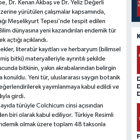
e, Dr. Kenan Akbaş ve Dr. Yeliz Değerli
zerine yürütülen çalışmalar kapsamında,
Dağı Meşelikyurt Tepesi'nde tespit edilen
. Bilim dünyasına yeni kazandırılan endemik tür
k açtığı açıklandı.
ler, literatür kayıtları ve herbaryum (bilimsel
ş bitki) materyalleriyle ayrıntılı şekilde
nucunda bitkinin, yakın akrabalarından belirgin
ya konuldu. Yeni tür, uluslararası saygın botanik
ğerlendirilerek yayımlanmaya kabul edildi ve
D
ıyla girdi.
k sayıda türüyle Colchicum cinsi açısından
en biri olarak kabul ediliyor. Türkiye Resimli
 endemik olmak üzere toplam 48 taksonla
F