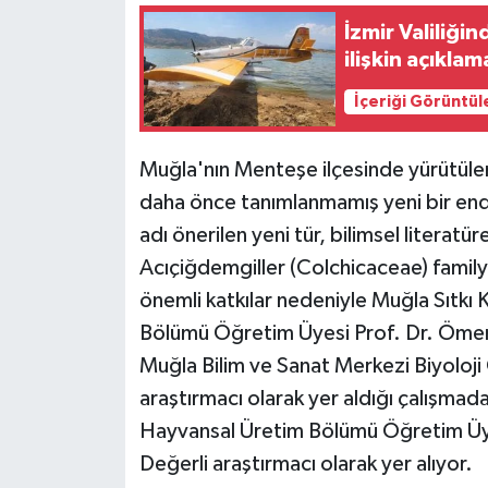
İzmir Valiliğ
ilişkin açıklam
İçeriği Görüntül
Muğla'nın Menteşe ilçesinde yürütüle
daha önce tanımlanmamış yeni bir ende
adı önerilen yeni tür, bilimsel literatü
Acıçiğdemgiller (Colchicaceae) familyas
önemli katkılar nedeniyle Muğla Sıtkı 
Bölümü Öğretim Üyesi Prof. Dr. Ömer 
Muğla Bilim ve Sanat Merkezi Biyoloj
araştırmacı olarak yer aldığı çalışma
Hayvansal Üretim Bölümü Öğretim Üyes
Değerli araştırmacı olarak yer alıyor.