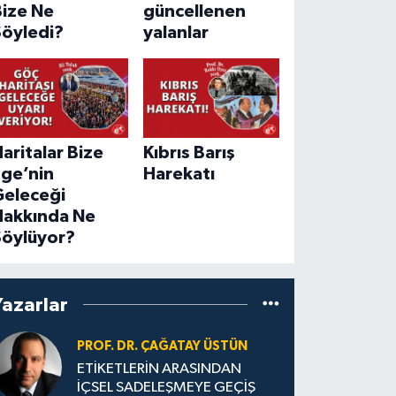
Bize Ne
güncellenen
Söyledi?
yalanlar
aritalar Bize
Kıbrıs Barış
Ege’nin
Harekatı
Geleceği
Hakkında Ne
Söylüyor?
Yazarlar
PROF. DR. ÇAĞATAY ÜSTÜN
ETİKETLERİN ARASINDAN
İÇSEL SADELEŞMEYE GEÇİŞ