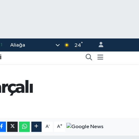
11
°
Aliağa
24
8
İ
2
8
rçalı
3
4
-
+
A
A