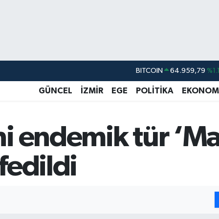
BITCOIN
64.959,79
%1.
DOLAR
47,7436
%0.1
GÜNCEL
İZMİR
EGE
POLİTİKA
EKONOM
EURO
55,2510
%0.3
STERLİN
64,4811
%0.3
i endemik tür ‘Ma
GRAM ALTIN
6660.55
%0.0
BİST100
13.779
%-1
fedildi