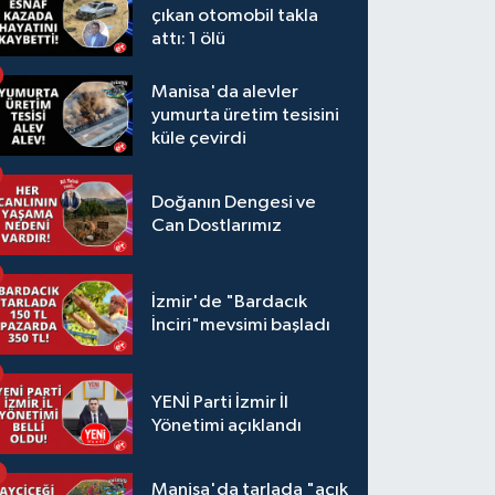
çıkan otomobil takla
attı: 1 ölü
Manisa'da alevler
yumurta üretim tesisini
küle çevirdi
Doğanın Dengesi ve
Can Dostlarımız
İzmir'de "Bardacık
İnciri"mevsimi başladı
YENİ Parti İzmir İl
Yönetimi açıklandı
Manisa'da tarlada "açık