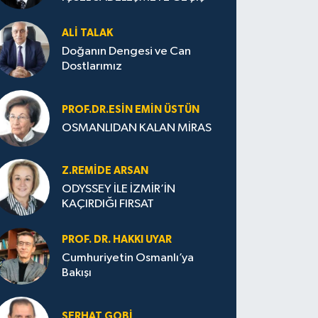
ALI TALAK
Doğanın Dengesi ve Can
Dostlarımız
PROF.DR.ESIN EMIN ÜSTÜN
OSMANLIDAN KALAN MİRAS
Z.REMIDE ARSAN
ODYSSEY İLE İZMİR’İN
KAÇIRDIĞI FIRSAT
PROF. DR. HAKKI UYAR
Cumhuriyetin Osmanlı’ya
Bakışı
SERHAT GOBİ