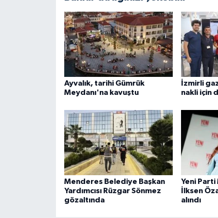
Ayvalık, tarihi Gümrük
İzmirli ga
Meydanı'na kavuştu
nakli için
Menderes Belediye Başkan
Yeni Parti
Yardımcısı Rüzgar Sönmez
İlksen Öz
gözaltında
alındı