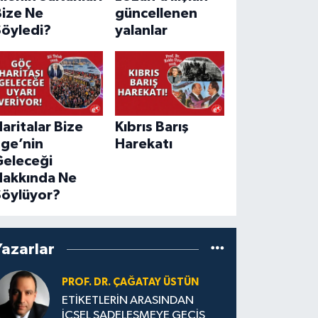
Bize Ne
güncellenen
Söyledi?
yalanlar
aritalar Bize
Kıbrıs Barış
Ege’nin
Harekatı
Geleceği
Hakkında Ne
Söylüyor?
Yazarlar
PROF. DR. ÇAĞATAY ÜSTÜN
ETİKETLERİN ARASINDAN
İÇSEL SADELEŞMEYE GEÇİŞ