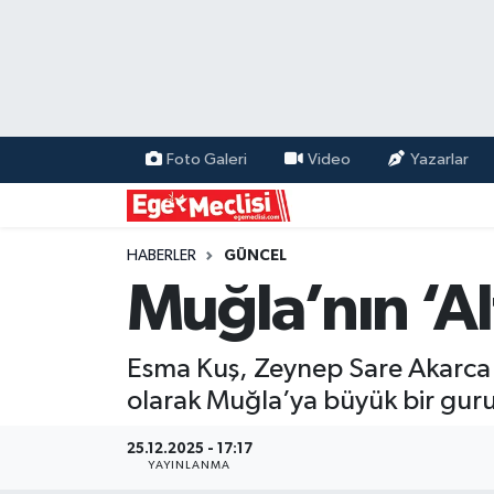
EGE
EKONOMİ
Foto Galeri
Video
Yazarlar
GÜNCEL
İZMİR
HABERLER
GÜNCEL
Muğla’nın ‘Al
ÖZEL HABER
Esma Kuş, Zeynep Sare Akarca 
POLİTİKA
olarak Muğla’ya büyük bir gurur
Programlar
25.12.2025 - 17:17
YAYINLANMA
SPOR