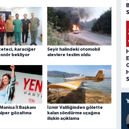
zeteci, karaciğer
Seyir halindeki otomobil
H
 donör bekliyor
alevlere teslim oldu
 Manisa İl Başkanı
İzmir Valiliğinden gölette
alper gözaltına
kalan söndürme uçağına
ilişkin açıklama