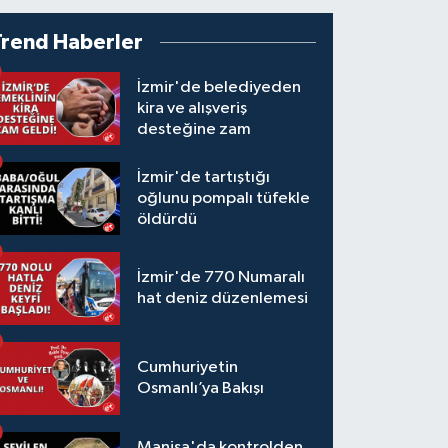
Trend Haberler
İzmir'de belediyeden
kira ve alışveriş
desteğine zam
İzmir'de tartıştığı
oğlunu pompalı tüfekle
öldürdü
İzmir'de 770 Numaralı
hat deniz düzenlemesi
Cumhuriyetin
Osmanlı’ya Bakışı
Manisa'da kontrolden