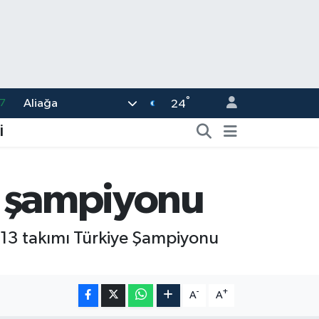
7
°
Aliağa
24
8
İ
2
8
ye şampiyonu
3
4
-13 takımı Türkiye Şampiyonu
-
+
A
A