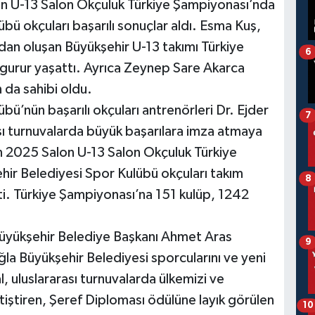
n U-13 Salon Okçuluk Türkiye Şampiyonası’nda
ü okçuları başarılı sonuçlar aldı. Esma Kuş,
an oluşan Büyükşehir U-13 takımı Türkiye
6
gurur yaşattı. Ayrıca Zeynep Sare Akarca
 da sahibi oldu.
ü’nün başarılı okçuları antrenörleri Dr. Ejder
7
ası turnuvalarda büyük başarılara imza atmaya
2025 Salon U-13 Salon Okçuluk Türkiye
ir Belediyesi Spor Kulübü okçuları takım
8
i. Türkiye Şampiyonası’na 151 kulüp, 1242
 Büyükşehir Belediye Başkanı Ahmet Aras
9
a Büyükşehir Belediyesi sporcularını ve yeni
, uluslararası turnuvalarda ülkemizi ve
tiştiren, Şeref Diploması ödülüne layık görülen
10