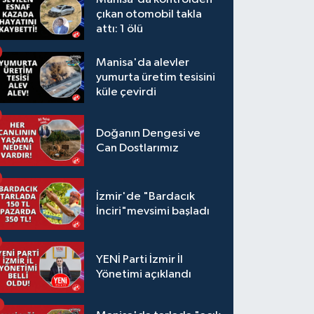
çıkan otomobil takla
attı: 1 ölü
Manisa'da alevler
yumurta üretim tesisini
küle çevirdi
Doğanın Dengesi ve
Can Dostlarımız
İzmir'de "Bardacık
İnciri"mevsimi başladı
YENİ Parti İzmir İl
Yönetimi açıklandı