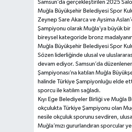
Samsun’da gerçekleştirilen 2025 Salo
Muğla Büyükşehir Belediyesi Spor Kulüb
Zeynep Sare Akarca ve Aysima Aslan’d
Şampiyonu olarak Muğla’ya büyük bir 
bireysel kategoride bronz madalyanın
Muğla Büyükşehir Belediyesi Spor Kulüb
Sözen liderliğinde ulusal ve uluslarar
devam ediyor. Samsun’da düzenlenen 
Şampiyonası’na katılan Muğla Büyükşeh
halinde Türkiye Şampiyonluğu elde ett
sporcu ile katılım sağladı.
Kıyı Ege Belediyeler Birliği ve Muğla
okçulukta Türkiye Şampiyonu olan Muğl
nesile okçuluk sporunu sevdiren, ulusal
Muğla’mızı gururlandıran sporcular ye