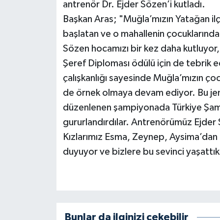
antrenör Dr. Ejder Sözen’i kutladı.
Başkan Aras; "Muğla’mızın Yatağan il
başlatan ve o mahallenin çocuklarında
Sözen hocamızı bir kez daha kutluyor, 
Şeref Diploması ödülü için de tebrik e
çalışkanlığı sayesinde Muğla’mızın çocu
de örnek olmaya devam ediyor. Bu je
düzenlenen şampiyonada Türkiye Şamp
gururlandırdılar. Antrenörümüz Ejder 
Kızlarımız Esma, Zeynep, Aysima’dan o
duyuyor ve bizlere bu sevinci yaşattık
Bunlar da ilginizi çekebilir