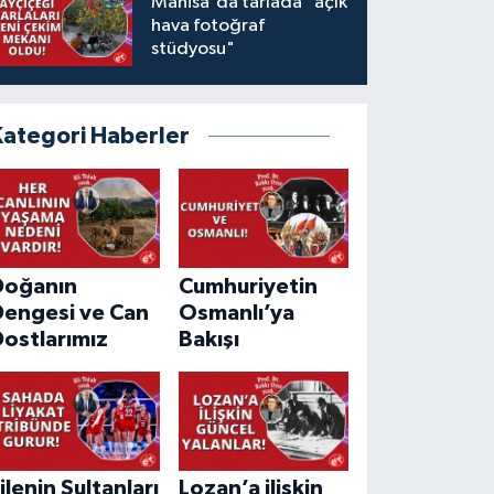
Manisa'da tarlada "açık
hava fotoğraf
stüdyosu"
Kategori Haberler
Doğanın
Cumhuriyetin
Dengesi ve Can
Osmanlı’ya
ostlarımız
Bakışı
ilenin Sultanları
Lozan’a ilişkin