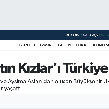
BITCOIN
64.960,21
%0.8
DOLAR
47,7436
%0.1
GÜNCEL
İZMİR
EGE
POLİTİKA
EKONOM
EURO
55,2510
%0.3
STERLİN
64,4811
%0.3
tın Kızlar’ı Türki
GRAM ALTIN
6660.55
%0.0
BİST100
13.779
%-1
ve Aysima Aslan’dan oluşan Büyükşehir U
 yaşattı.