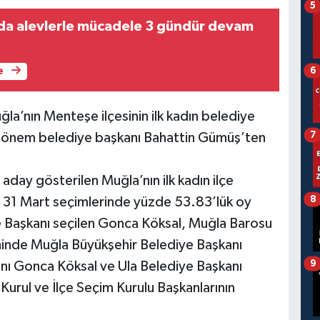
5
da alevlerle mücadele 3 gündür devam
6
e
la’nın Menteşe ilçesinin ilk kadın belediye
7
dönem belediye başkanı Bahattin Gümüş’ten
day gösterilen Muğla’nın ilk kadın ilçe
8
 31 Mart seçimlerinde yüzde 53.83’lük oy
iye Başkanı seçilen Gonca Köksal, Muğla Barosu
nde Muğla Büyükşehir Belediye Başkanı
9
ı Gonca Köksal ve Ula Belediye Başkanı
urul ve İlçe Seçim Kurulu Başkanlarının