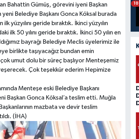
10
n Bahattin Gümüş, görevini iyeni Başkan
n yeni Belediye Başkanı Gonca Köksal burada
k yüzyılını geride bıraktık. İkinci yüzyılın
i ilk 50 yılını geride bıraktık. İkinci 50 yılın en
dığımız bayrağı Belediye Meclis üyelerimiz ile
ye birlikte taşıyacağız bundan emin
ve çok umut dolu bir süreç başlıyor Menteşemiz
r yeşerecek. Çok teşekkür ederim Hepimize
amında Menteşe eski Belediye Başkanı
i Başkan Gonca Köksal’a teslim etti. Muğla
D
Başkanlarının mazbata ve devir teslim
ıldı. (İHA)