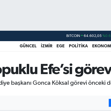
DOLAR
47,5986
%0.0
EURO
55,0700
%0
GÜNCEL
İZMİR
EGE
POLİTİKA
EKONOM
STERLİN
64,2438
%0.2
GRAM ALTIN
6518.23
%0.3
puklu Efe’si görev
BİST100
13.768
%4
BITCOIN
64.602,05
%0.6
lediye başkanı Gonca Köksal görevi önceki