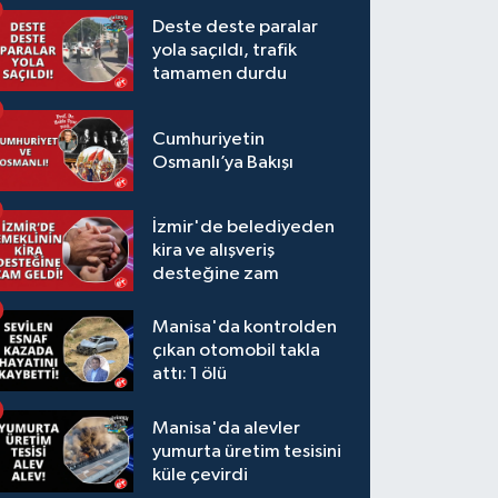
Deste deste paralar
yola saçıldı, trafik
tamamen durdu
Cumhuriyetin
Osmanlı’ya Bakışı
İzmir'de belediyeden
kira ve alışveriş
desteğine zam
Manisa'da kontrolden
çıkan otomobil takla
attı: 1 ölü
Manisa'da alevler
yumurta üretim tesisini
küle çevirdi