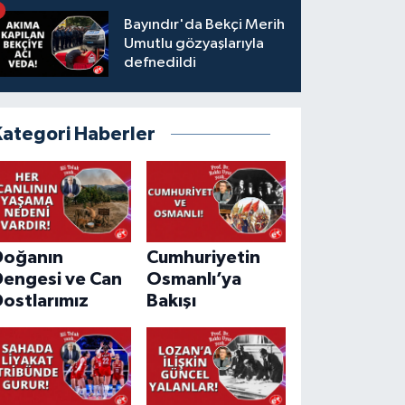
Bayındır'da Bekçi Merih
Umutlu gözyaşlarıyla
defnedildi
Kategori Haberler
Doğanın
Cumhuriyetin
Dengesi ve Can
Osmanlı’ya
ostlarımız
Bakışı