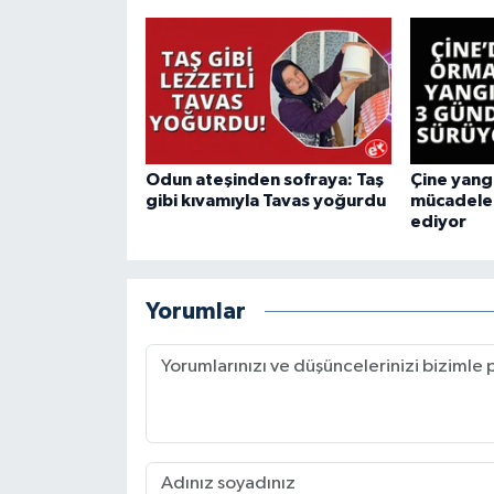
Odun ateşinden sofraya: Taş
Çine yang
gibi kıvamıyla Tavas yoğurdu
mücadele
ediyor
Yorumlar