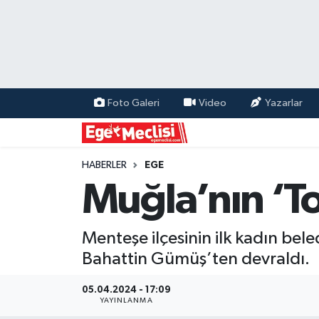
EGE
EKONOMİ
Foto Galeri
Video
Yazarlar
GÜNCEL
İZMİR
HABERLER
EGE
Muğla’nın ‘To
ÖZEL HABER
Menteşe ilçesinin ilk kadın be
POLİTİKA
Bahattin Gümüş’ten devraldı.
Programlar
05.04.2024 - 17:09
YAYINLANMA
SPOR