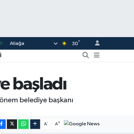
°
Aliağa
6
30
.1
İ
1
9
e başladı
8
9
 dönem belediye başkanı
-
+
A
A