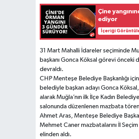
Çine yangının
ediyor
İçeriği Görüntül
31 Mart Mahalli İdareler seçiminde Muğ
başkanı Gonca Köksal görevi önceki 
devraldı.
CHP Menteşe Belediye Başkanlığı için a
belediyle başkan adayı Gonca Köksal,
alarak Muğla’nın ilk İlçe Kadın Beled
salonunda düzenlenen mazbata töreni
Ahmet Aras, Menteşe Belediye Başkan
Mehmet Caner mazbatalarını İl Seçim K
elinden aldı.