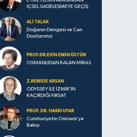
ETİKETLERİN ARASINDAN
İÇSEL SADELEŞMEYE GEÇİŞ
ALI TALAK
Doğanın Dengesi ve Can
Dostlarımız
PROF.DR.ESIN EMIN ÜSTÜN
OSMANLIDAN KALAN MİRAS
Z.REMIDE ARSAN
ODYSSEY İLE İZMİR’İN
KAÇIRDIĞI FIRSAT
PROF. DR. HAKKI UYAR
Cumhuriyetin Osmanlı’ya
Bakışı