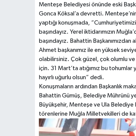
Menteşe Belediyesi önünde eski Başka
Gonca Köksal’a devretti. Menteşe’ni
yaptığı konuşmada, “Cumhuriyetimizin il
başındayız. Yerel iktidarımızın Muğla’dak
başındayız. Bahattin Başkanımızdan al
Ahmet başkanımız ile en yüksek seviye
olabilirsiniz. Çok güzel, çok olumlu 
için. 31 Mart’ta atığımız bu tohumla
hayırlı uğurlu olsun” dedi.
Konuşmaların ardından Başkanlık mak
Bahattin Gümüş, Belediye Mührünü yen
Büyükşehir, Menteşe ve Ula Belediye 
törenlerine Muğla Milletvekilleri de kat