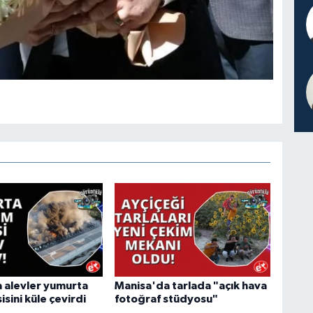
 alevler yumurta
Manisa'da tarlada "açık hava
isini küle çevirdi
fotoğraf stüdyosu"