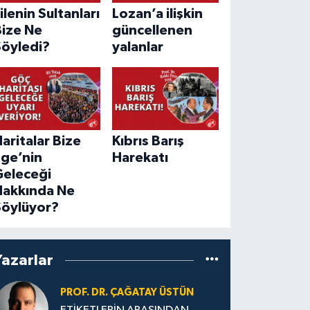
ilenin Sultanları
Lozan’a ilişkin
Bize Ne
güncellenen
Söyledi?
yalanlar
aritalar Bize
Kıbrıs Barış
Ege’nin
Harekatı
Geleceği
Hakkında Ne
Söylüyor?
Yazarlar
PROF. DR. ÇAĞATAY ÜSTÜN