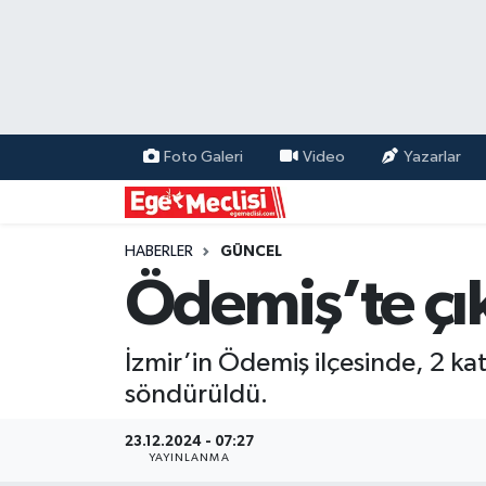
EGE
EKONOMİ
Foto Galeri
Video
Yazarlar
GÜNCEL
İZMİR
HABERLER
GÜNCEL
Ödemiş’te çı
ÖZEL HABER
İzmir’in Ödemiş ilçesinde, 2 katl
POLİTİKA
söndürüldü.
Programlar
23.12.2024 - 07:27
YAYINLANMA
SPOR