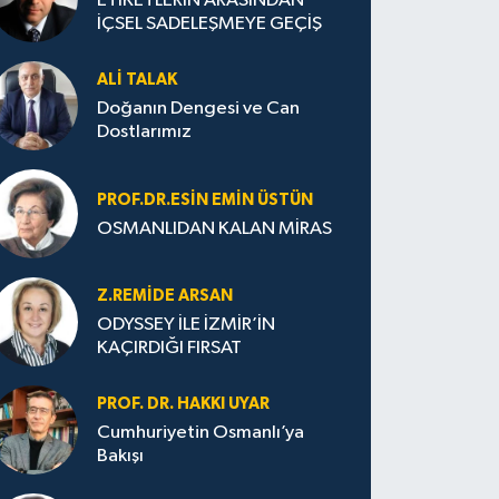
ETİKETLERİN ARASINDAN
İÇSEL SADELEŞMEYE GEÇİŞ
ALI TALAK
Doğanın Dengesi ve Can
Dostlarımız
PROF.DR.ESIN EMIN ÜSTÜN
OSMANLIDAN KALAN MİRAS
Z.REMIDE ARSAN
ODYSSEY İLE İZMİR’İN
KAÇIRDIĞI FIRSAT
PROF. DR. HAKKI UYAR
Cumhuriyetin Osmanlı’ya
Bakışı