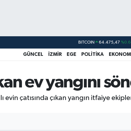
BITCOIN
64.475,47
%0.6
DOLAR
47,5971
%0.0
GÜNCEL
İZMİR
EGE
POLİTİKA
EKONOM
EURO
55,1336
%0.1
STERLİN
64,2534
%0.2
kan ev yangını sö
GRAM ALTIN
6527.85
%0.5
BİST100
13.703
%
ı evin çatısında çıkan yangın itfaiye ekiple