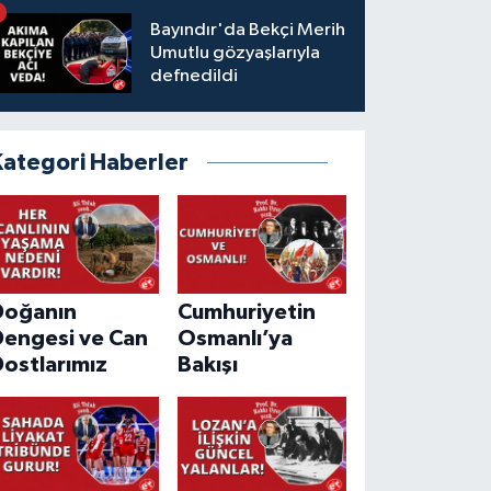
Bayındır'da Bekçi Merih
Umutlu gözyaşlarıyla
defnedildi
Kategori Haberler
Doğanın
Cumhuriyetin
Dengesi ve Can
Osmanlı’ya
ostlarımız
Bakışı