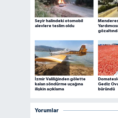
Seyir halindeki otomobil
Menderes
alevlere teslim oldu
Yardımcıs
gözaltınd
İzmir Valiliğinden gölette
Domatesle
kalan söndürme uçağına
Gediz Ova
ilişkin açıklama
büründü
Yorumlar