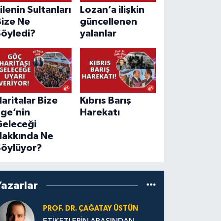
ilenin Sultanları
Lozan’a ilişkin
Bize Ne
güncellenen
Söyledi?
yalanlar
aritalar Bize
Kıbrıs Barış
Ege’nin
Harekatı
Geleceği
Hakkında Ne
Söylüyor?
Yazarlar
PROF. DR. ÇAĞATAY ÜSTÜN