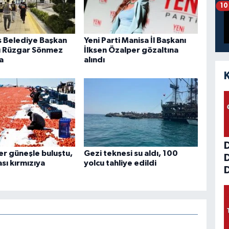
10
 Belediye Başkan
Yeni Parti Manisa İl Başkanı
ı Rüzgar Sönmez
İlksen Özalper gözaltına
a
alındı
r güneşle buluştu,
Gezi teknesi su aldı, 100
sı kırmızıya
yolcu tahliye edildi
D