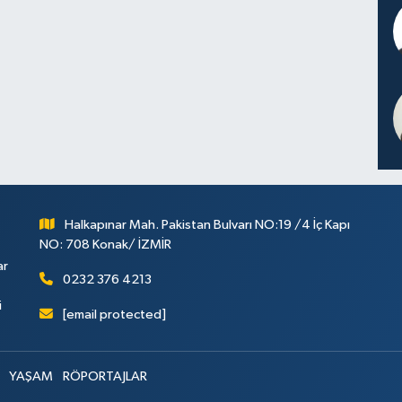
Halkapınar Mah. Pakistan Bulvarı NO:19 /4 İç Kapı
NO: 708 Konak/ İZMİR
ar
0232 376 4213
i
[email protected]
YAŞAM
RÖPORTAJLAR