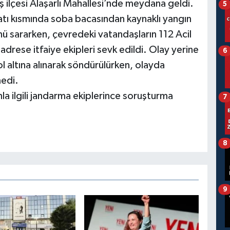
ilçesi Alaşarlı Mahallesi’nde meydana geldi.
5
 çatı kısmında soba bacasından kaynaklı yangın
ünü sararken, çevredeki vatandaşların 112 Acil
adrese itfaiye ekipleri sevk edildi. Olay yerine
6
ol altına alınarak söndürülürken, olayda
edi.
a ilgili jandarma ekiplerince soruşturma
7
8
9