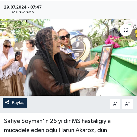
29.07.2024 - 07:47
YAŞAM
YAYINLANMA
Paylaş
-
+
A
A
Safiye Soyman'ın 25 yıldır MS hastalığıyla
mücadele eden oğlu Harun Akaröz, dün