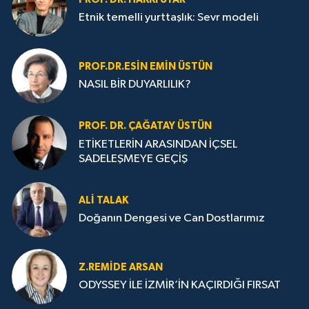
Etnik temelli yurttaşlık: Sevr modeli
PROF.DR.ESIN EMIN ÜSTÜN
NASIL BİR DUYARLILIK?
PROF. DR. ÇAĞATAY ÜSTÜN
ETİKETLERİN ARASINDAN İÇSEL
SADELEŞMEYE GEÇİŞ
ALI TALAK
Doğanın Dengesi ve Can Dostlarımız
Z.REMIDE ARSAN
ODYSSEY İLE İZMİR’İN KAÇIRDIĞI FIRSAT