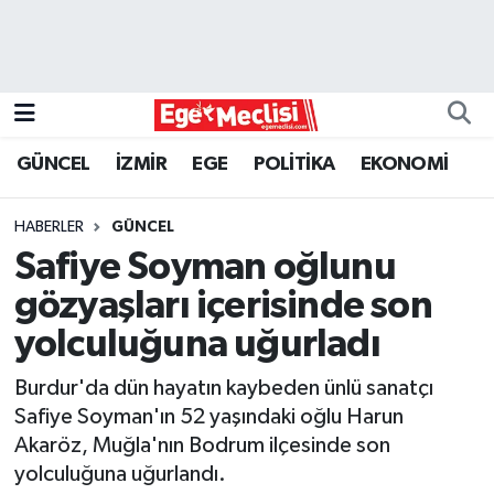
EGE
EKONOMİ
GÜNCEL
İZMİR
EGE
POLİTİKA
EKONOMİ
GÜNCEL
HABERLER
GÜNCEL
İZMİR
Safiye Soyman oğlunu
gözyaşları içerisinde son
ÖZEL HABER
yolculuğuna uğurladı
POLİTİKA
Burdur'da dün hayatın kaybeden ünlü sanatçı
Safiye Soyman'ın 52 yaşındaki oğlu Harun
Programlar
Akaröz, Muğla'nın Bodrum ilçesinde son
yolculuğuna uğurlandı.
SPOR