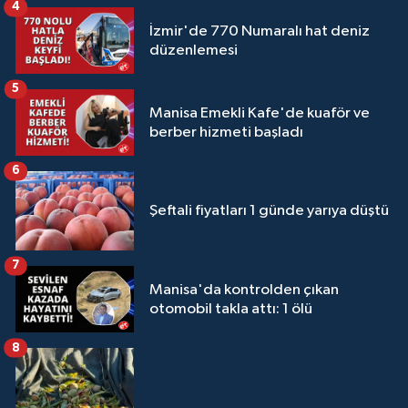
4
İzmir'de 770 Numaralı hat deniz
düzenlemesi
5
Manisa Emekli Kafe'de kuaför ve
berber hizmeti başladı
6
Şeftali fiyatları 1 günde yarıya düştü
7
Manisa'da kontrolden çıkan
otomobil takla attı: 1 ölü
8