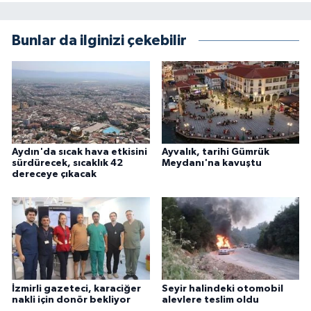
Bunlar da ilginizi çekebilir
Aydın'da sıcak hava etkisini
Ayvalık, tarihi Gümrük
sürdürecek, sıcaklık 42
Meydanı'na kavuştu
dereceye çıkacak
İzmirli gazeteci, karaciğer
Seyir halindeki otomobil
nakli için donör bekliyor
alevlere teslim oldu