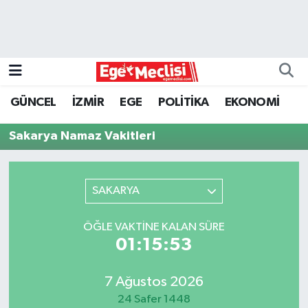
EGE
EKONOMİ
GÜNCEL
İZMİR
EGE
POLİTİKA
EKONOMİ
GÜNCEL
Sakarya Namaz Vakitleri
İZMİR
SAKARYA
ÖZEL HABER
POLİTİKA
ÖĞLE VAKTINE KALAN SÜRE
01:15:53
Programlar
7 Ağustos 2026
SPOR
24 Safer 1448