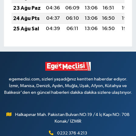
23 Ağu Paz
04:36
06:09
13:06
16:51
19:53
24 Ağu Pts
04:37
06:10
13:06
16:50
19:52
25 Ağu Sal
04:39
06:11
13:06
16:50
19:50
egemeclisi.com, sizleri yaşadığınız kentten haberdar ediyor.
İzmir, Manisa, Denizli, Aydın, Muğla, Uşak, Afyon, Kütahya ve
Balıkesir'den en güncel haberleri dakika dakika sizlere ulaştırıyor.
Halkapınar Mah. Pakistan Bulvarı NO:19 /4 İç Kapı NO: 708
Konak/ İZMİR
0232 376 4213