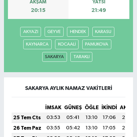
AKŞAM
YATSI
20:15
21:49
AKYAZI
GEYVE
HENDEK
KARASU
KAYNARCA
KOCAALİ
PAMUKOVA
SAKARYA
TARAKLI
SAKARYA AYLIK NAMAZ VAKITLERI
İMSAK
GÜNEŞ
ÖĞLE
İKINDI
AKŞA
25 Tem Cts
03:53
05:41
13:10
17:06
20:29
26 Tem Paz
03:55
05:42
13:10
17:05
20:28