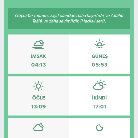
YAŞAM
Güçlü bir mümin, zayıf olandan daha hayırlıdır ve Allâhü
Teâlâ'ya daha sevimlidir. (Hadis-i şerif)
İMSAK
GÜNEŞ
04:13
05:53
ÖĞLE
İKINDI
13:09
17:01