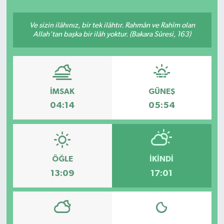
YAŞAM
Ve sizin ilâhınız, bir tek ilâhtır. Rahmân ve Rahîm olan
Allah'tan başka bir ilâh yoktur. (Bakara Sûresi, 163)
İMSAK
GÜNEŞ
04:14
05:54
ÖĞLE
İKINDI
13:09
17:01