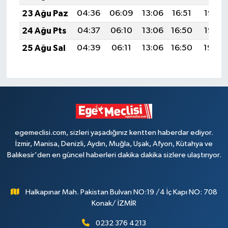
23 Ağu Paz
04:36
06:09
13:06
16:51
19:53
24 Ağu Pts
04:37
06:10
13:06
16:50
19:52
25 Ağu Sal
04:39
06:11
13:06
16:50
19:50
egemeclisi.com, sizleri yaşadığınız kentten haberdar ediyor.
İzmir, Manisa, Denizli, Aydın, Muğla, Uşak, Afyon, Kütahya ve
Balıkesir'den en güncel haberleri dakika dakika sizlere ulaştırıyor.
Halkapınar Mah. Pakistan Bulvarı NO:19 /4 İç Kapı NO: 708
Konak/ İZMİR
0232 376 4213