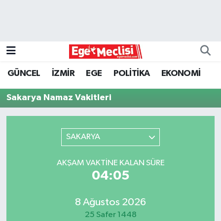
EGE
EKONOMİ
GÜNCEL
İZMİR
EGE
POLİTİKA
EKONOMİ
GÜNCEL
Sakarya Namaz Vakitleri
İZMİR
SAKARYA
ÖZEL HABER
POLİTİKA
AKŞAM VAKTINE KALAN SÜRE
04:05
Programlar
8 Ağustos 2026
SPOR
25 Safer 1448