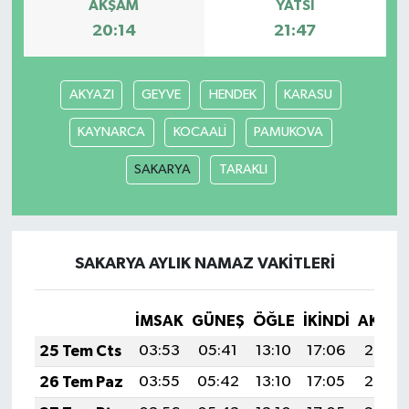
AKŞAM
YATSI
20:14
21:47
AKYAZI
GEYVE
HENDEK
KARASU
KAYNARCA
KOCAALİ
PAMUKOVA
SAKARYA
TARAKLI
SAKARYA AYLIK NAMAZ VAKITLERI
İMSAK
GÜNEŞ
ÖĞLE
İKINDI
AKŞA
25 Tem Cts
03:53
05:41
13:10
17:06
20:29
26 Tem Paz
03:55
05:42
13:10
17:05
20:28