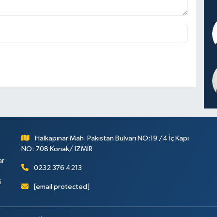
Halkapınar Mah. Pakistan Bulvarı NO:19 /4 İç Kapı
NO: 708 Konak/ İZMİR
ar
0232 376 4213
i
[email protected]