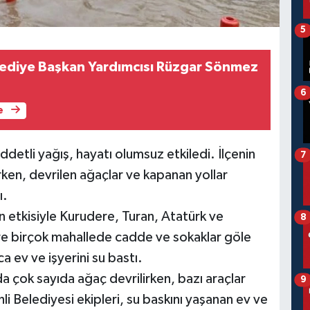
5
ediye Başkan Yardımcısı Rüzgar Sönmez
6
e
şiddetli yağış, hayatı olumsuz etkiledi. İlçenin
7
rken, devrilen ağaçlar ve kapanan yollar
ı.
ın etkisiyle Kurudere, Turan, Atatürk ve
8
e birçok mahallede cadde ve sokaklar göle
a ev ve işyerini su bastı.
ında çok sayıda ağaç devrilirken, bazı araçlar
9
hli Belediyesi ekipleri, su baskını yaşanan ev ve