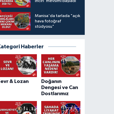
İnciri"mevsimi başladı
Manisa'da tarlada "açık
hava fotoğraf
stüdyosu"
Kategori Haberler
Sevr & Lozan
Doğanın
Dengesi ve Can
Dostlarımız