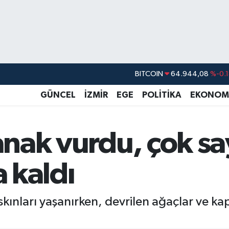
DOLAR
47,7436
%0.1
EURO
55,2510
%0.3
GÜNCEL
İZMİR
EGE
POLİTİKA
EKONOM
STERLİN
64,4811
%0.3
GRAM ALTIN
6660.55
%0.0
ğanak vurdu, çok sa
BİST100
13.779
%-1
a kaldı
BITCOIN
64.944,08
%-0.
skınları yaşanırken, devrilen ağaçlar ve k