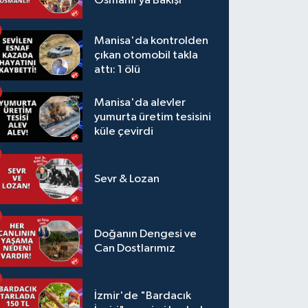
Osmanlı’ya Bakışı
Manisa'da kontrolden
çıkan otomobil takla
attı: 1 ölü
Manisa'da alevler
yumurta üretim tesisini
küle çevirdi
Sevr & Lozan
Doğanın Dengesi ve
Can Dostlarımız
İzmir'de "Bardacık