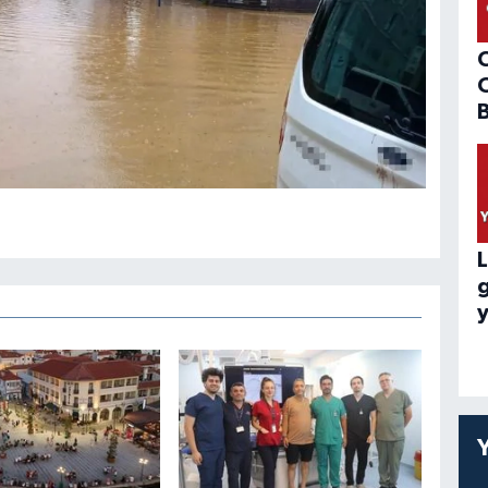
B
L
y