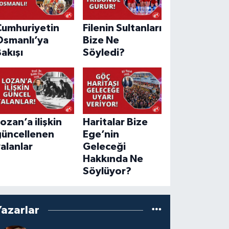
Cumhuriyetin
Filenin Sultanları
Osmanlı’ya
Bize Ne
akışı
Söyledi?
ozan’a ilişkin
Haritalar Bize
güncellenen
Ege’nin
alanlar
Geleceği
Hakkında Ne
Söylüyor?
Yazarlar