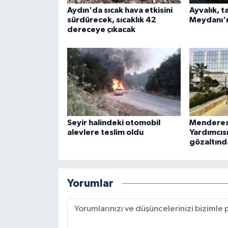
Aydın'da sıcak hava etkisini
Ayvalık, t
sürdürecek, sıcaklık 42
Meydanı'
dereceye çıkacak
Seyir halindeki otomobil
Menderes
alevlere teslim oldu
Yardımcıs
gözaltınd
Yorumlar