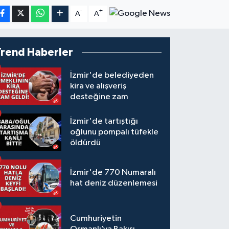
-
+
A
A
Trend Haberler
İzmir'de belediyeden
kira ve alışveriş
desteğine zam
İzmir'de tartıştığı
oğlunu pompalı tüfekle
öldürdü
İzmir'de 770 Numaralı
hat deniz düzenlemesi
Cumhuriyetin