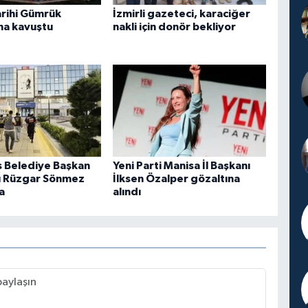
arihi Gümrük
İzmirli gazeteci, karaciğer
na kavuştu
nakli için donör bekliyor
 Belediye Başkan
Yeni Parti Manisa İl Başkanı
ı Rüzgar Sönmez
İlksen Özalper gözaltına
a
alındı