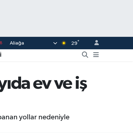
°
Aliağa
8
29
2
İ
8
3
yıda ev ve iş
4
18
apanan yollar nedeniyle