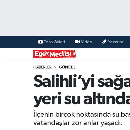
EGE
EKONOMİ
Foto Galeri
Video
Yazarlar
GÜNCEL
İZMİR
HABERLER
GÜNCEL
Salihli’yi sa
ÖZEL HABER
yeri su altınd
POLİTİKA
Programlar
İlçenin birçok noktasında su ba
vatandaşlar zor anlar yaşadı.
SPOR