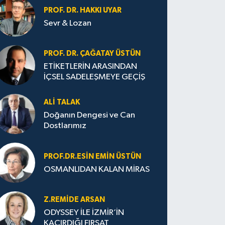
PROF. DR. HAKKI UYAR
Sevr & Lozan
PROF. DR. ÇAĞATAY ÜSTÜN
ETİKETLERİN ARASINDAN
İÇSEL SADELEŞMEYE GEÇİŞ
ALI TALAK
Doğanın Dengesi ve Can
Dostlarımız
PROF.DR.ESIN EMIN ÜSTÜN
OSMANLIDAN KALAN MİRAS
Z.REMIDE ARSAN
ODYSSEY İLE İZMİR’İN
KAÇIRDIĞI FIRSAT