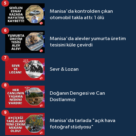
5
Manisa'da kontrolden çıkan
otomobil takla attı: 1 ölü
6
Manisa'da alevler yumurta üretim
tesisini küle çevirdi
7
Sevr & Lozan
8
Doğanın Dengesi ve Can
Dostlarımız
9
Manisa'da tarlada "açık hava
fotoğraf stüdyosu"