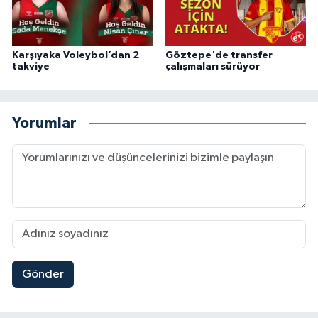
Karşıyaka Voleybol’dan 2
Göztepe'de transfer
takviye
çalışmaları sürüyor
Yorumlar
Gönder