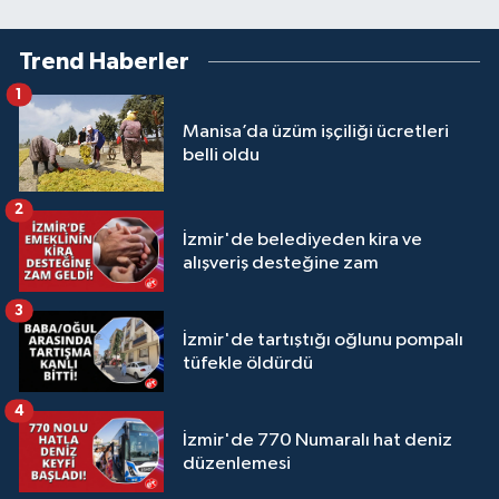
Trend Haberler
1
Manisa’da üzüm işçiliği ücretleri
belli oldu
2
İzmir'de belediyeden kira ve
alışveriş desteğine zam
3
İzmir'de tartıştığı oğlunu pompalı
tüfekle öldürdü
4
İzmir'de 770 Numaralı hat deniz
düzenlemesi