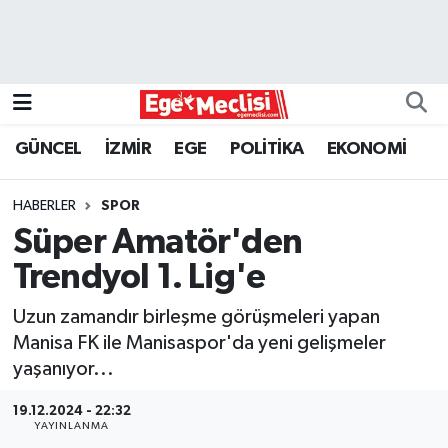
EGE
EKONOMİ
GÜNCEL
İZMİR
EGE
POLİTİKA
EKONOMİ
GÜNCEL
HABERLER
SPOR
İZMİR
Süper Amatör'den
Trendyol 1. Lig'e
ÖZEL HABER
Uzun zamandır birleşme görüşmeleri yapan
POLİTİKA
Manisa FK ile Manisaspor'da yeni gelişmeler
yaşanıyor...
Programlar
19.12.2024 - 22:32
YAYINLANMA
SPOR