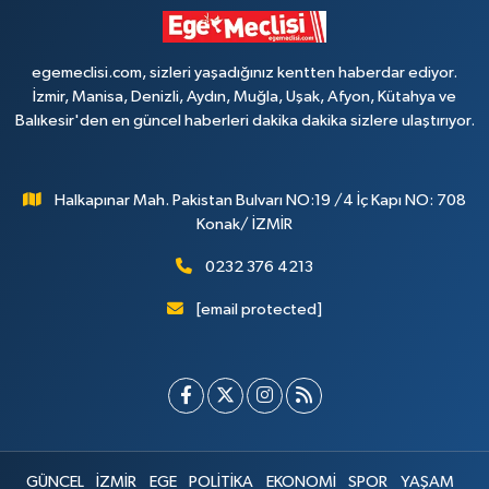
egemeclisi.com, sizleri yaşadığınız kentten haberdar ediyor.
İzmir, Manisa, Denizli, Aydın, Muğla, Uşak, Afyon, Kütahya ve
Balıkesir'den en güncel haberleri dakika dakika sizlere ulaştırıyor.
Halkapınar Mah. Pakistan Bulvarı NO:19 /4 İç Kapı NO: 708
Konak/ İZMİR
0232 376 4213
[email protected]
GÜNCEL
İZMİR
EGE
POLİTİKA
EKONOMİ
SPOR
YAŞAM