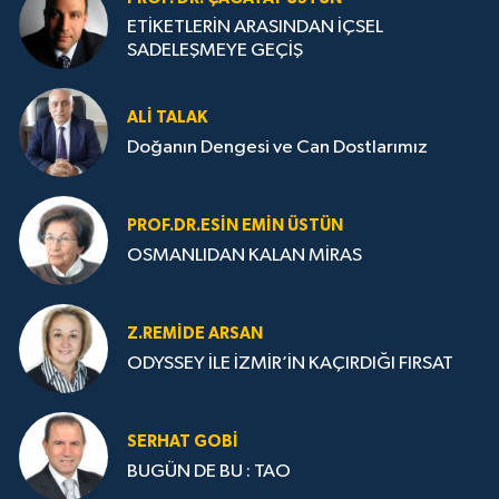
ETİKETLERİN ARASINDAN İÇSEL
SADELEŞMEYE GEÇİŞ
ALI TALAK
Doğanın Dengesi ve Can Dostlarımız
PROF.DR.ESIN EMIN ÜSTÜN
OSMANLIDAN KALAN MİRAS
Z.REMIDE ARSAN
ODYSSEY İLE İZMİR’İN KAÇIRDIĞI FIRSAT
SERHAT GOBİ
BUGÜN DE BU : TAO