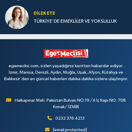
DILEK ETE
TÜRKİYE’DE EMEKLİLER VE YOKSULLUK
egemeclisi.com, sizleri yaşadığınız kentten haberdar ediyor.
İzmir, Manisa, Denizli, Aydın, Muğla, Uşak, Afyon, Kütahya ve
Balıkesir'den en güncel haberleri dakika dakika sizlere ulaştırıyor.
Halkapınar Mah. Pakistan Bulvarı NO:19 /4 İç Kapı NO: 708
Konak/ İZMİR
0232 376 4213
[email protected]