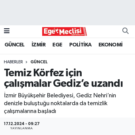
EGE
EKONOMİ
GÜNCEL
İZMİR
EGE
POLİTİKA
EKONOMİ
GÜNCEL
HABERLER
GÜNCEL
İZMİR
Temiz Körfez için
çalışmalar Gediz’e uzandı
ÖZEL HABER
İzmir Büyükşehir Belediyesi, Gediz Nehri’nin
POLİTİKA
denizle buluştuğu noktalarda da temizlik
çalışmalarına başladı
Programlar
17.12.2024 - 09:27
YAYINLANMA
SPOR