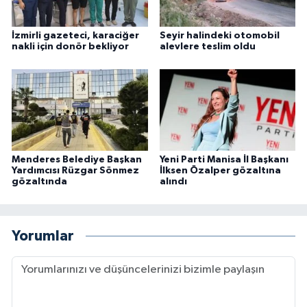
İzmirli gazeteci, karaciğer
Seyir halindeki otomobil
nakli için donör bekliyor
alevlere teslim oldu
Menderes Belediye Başkan
Yeni Parti Manisa İl Başkanı
Yardımcısı Rüzgar Sönmez
İlksen Özalper gözaltına
gözaltında
alındı
Yorumlar