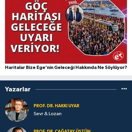
Haritalar Bize Ege’nin Geleceği Hakkında Ne Söylüyor?
Yazarlar
PROF. DR. HAKKI UYAR
Sevr & Lozan
PROF. DR. ÇAĞATAY ÜSTÜN