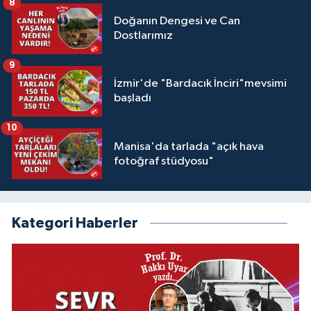
8
Doğanın Dengesi ve Can
Dostlarımız
9
İzmir'de "Bardacık İnciri"mevsimi
başladı
10
Manisa'da tarlada "açık hava
fotoğraf stüdyosu"
Kategori Haberler