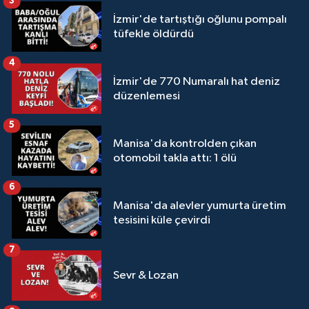
3
İzmir'de tartıştığı oğlunu pompalı
tüfekle öldürdü
4
İzmir'de 770 Numaralı hat deniz
düzenlemesi
5
Manisa'da kontrolden çıkan
otomobil takla attı: 1 ölü
6
Manisa'da alevler yumurta üretim
tesisini küle çevirdi
7
Sevr & Lozan