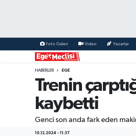
EGE
EKONOMİ
Foto Galeri
Video
Yazarlar
GÜNCEL
İZMİR
HABERLER
EGE
Trenin çarptı
ÖZEL HABER
kaybetti
POLİTİKA
Programlar
Genci son anda fark eden makin
SPOR
10.12.2024 - 11:37