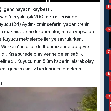
5
ğı genç hayatını kaybetti.
ağı'nın yaklaşık 200 metre ilerisinde
yucu (24) Aydın-İzmir seferini yapan trenin
6
n makinist treni durdurmak için fren yapsa da
e Kuyucu metrelerce ileriye savrulurken,
 Merkezi'ne bildirdi. İhbar üzerine bölgeye
7
dildi. Kısa sürede olay yerine gelen sağlık
belirledi. Kuyucu'nun ölüm haberini alarak olay
irken, gencin cansız bedeni incelemelerin
8
A)
9