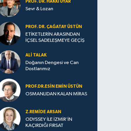
PROF. DR. HAKKI UYAR
Sevr & Lozan
PROF. DR. ÇAĞATAY ÜSTÜN
ETİKETLERİN ARASINDAN
İÇSEL SADELEŞMEYE GEÇİŞ
ALI TALAK
Doğanın Dengesi ve Can
Dostlarımız
PROF.DR.ESIN EMIN ÜSTÜN
OSMANLIDAN KALAN MİRAS
Z.REMIDE ARSAN
ODYSSEY İLE İZMİR’İN
KAÇIRDIĞI FIRSAT