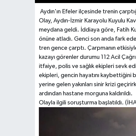
Aydın'ın Efeler ilçesinde trenin çarptı
Olay, Aydın-İzmir Karayolu Kuyulu Kavş
meydana geldi. İddiaya göre, Fatih Ku
önüne atladı. Genci son anda fark ede
tren gence çarptı. Çarpmanın etkisiyl
kazayı görenler durumu 112 Acil Çağrı
itfaiye, polis ve sağlık ekipleri sevk e
ekipleri, gencin hayatını kaybettiğini 
yerine gelen yakınları sinir krizi geçir
ardından hastane morguna kaldırıldı.
Olayla ilgili soruşturma başlatıldı. (İH