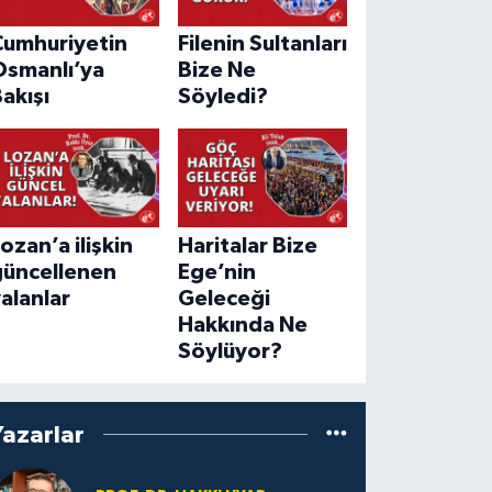
Cumhuriyetin
Filenin Sultanları
Osmanlı’ya
Bize Ne
akışı
Söyledi?
ozan’a ilişkin
Haritalar Bize
güncellenen
Ege’nin
alanlar
Geleceği
Hakkında Ne
Söylüyor?
Yazarlar