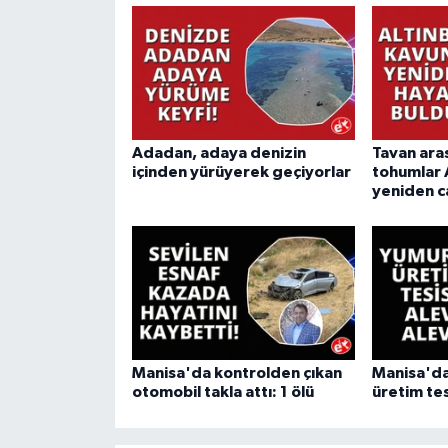
Adadan, adaya denizin
Tavan ara
içinden yürüyerek geçiyorlar
tohumlar 
yeniden c
Manisa'da kontrolden çıkan
Manisa'da
otomobil takla attı: 1 ölü
üretim tes