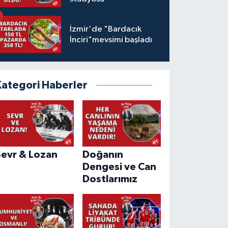
İzmir'de "Bardacık
İnciri"mevsimi başladı
Kategori Haberler
Sevr & Lozan
Doğanın
Dengesi ve Can
Dostlarımız