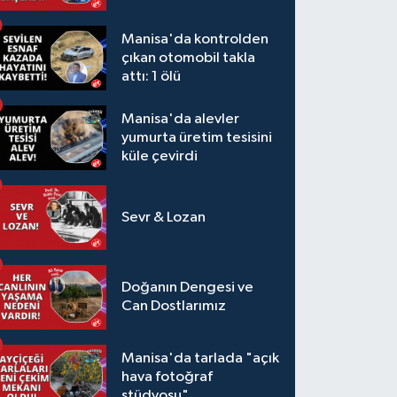
Manisa'da kontrolden
çıkan otomobil takla
attı: 1 ölü
Manisa'da alevler
yumurta üretim tesisini
küle çevirdi
Sevr & Lozan
Doğanın Dengesi ve
Can Dostlarımız
Manisa'da tarlada "açık
hava fotoğraf
stüdyosu"