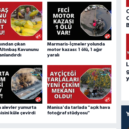
B
sından çıkan
Marmaris-İçmeler yolunda
Altınbaş Kavununu
motor kazası: 1 ölü, 1 ağır
anlandırdı
yaralı
L
y
 alevler yumurta
Manisa'da tarlada "açık hava
isini küle çevirdi
fotoğraf stüdyosu"