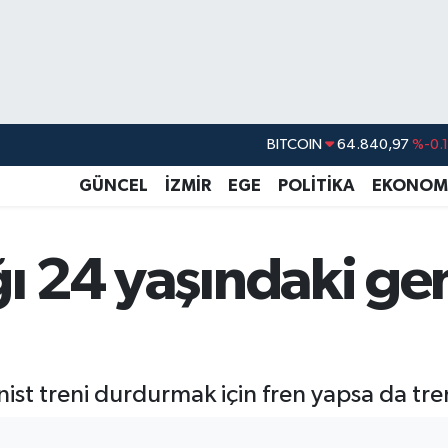
BITCOIN
64.840,97
%-0.
DOLAR
47,7436
%0.
EURO
55,2510
%0.
GÜNCEL
İZMİR
EGE
POLİTİKA
EKONOM
STERLİN
64,4811
%0.
GRAM ALTIN
6660.55
%
ğı 24 yaşındaki ge
BİST100
13.779
%-
ist treni durdurmak için fren yapsa da tre