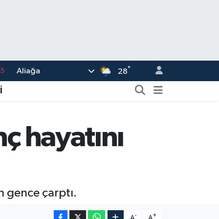
15
°
Aliağa
28
18
32
İ
38
0
nç hayatını
14
n gence çarptı.
-
+
A
A