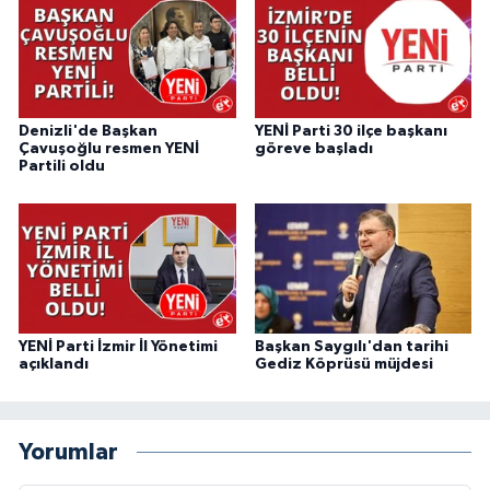
Denizli'de Başkan
YENİ Parti 30 ilçe başkanı
Çavuşoğlu resmen YENİ
göreve başladı
Partili oldu
YENİ Parti İzmir İl Yönetimi
Başkan Saygılı'dan tarihi
açıklandı
Gediz Köprüsü müjdesi
Yorumlar