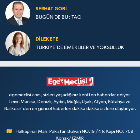
SERHAT GOBİ
BUGÜN DE BU : TAO
DILEK ETE
TÜRKİYE’DE EMEKLİLER VE YOKSULLUK
egemeclisi.com, sizleri yaşadığınız kentten haberdar ediyor.
İzmir, Manisa, Denizli, Aydın, Muğla, Uşak, Afyon, Kütahya ve
Balıkesir'den en güncel haberleri dakika dakika sizlere ulaştırıyor.
Halkapınar Mah. Pakistan Bulvarı NO:19 /4 İç Kapı NO: 708
Konak/ İZMİR