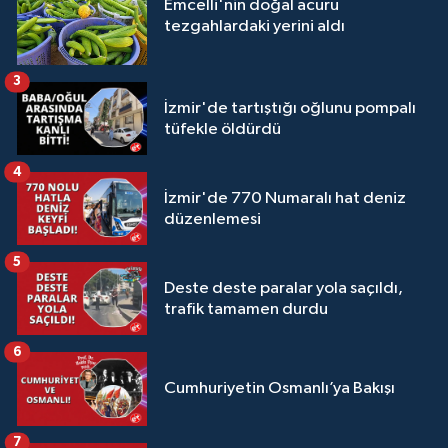
Emcelli'nin doğal acuru
tezgahlardaki yerini aldı
3
İzmir'de tartıştığı oğlunu pompalı
tüfekle öldürdü
4
İzmir'de 770 Numaralı hat deniz
düzenlemesi
5
Deste deste paralar yola saçıldı,
trafik tamamen durdu
6
Cumhuriyetin Osmanlı’ya Bakışı
7