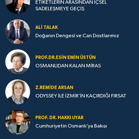
ETİKETLERİN ARASINDAN İÇSEL
SADELEŞMEYE GEÇİŞ
ALI TALAK
Doğanın Dengesi ve Can Dostlarımız
PROF.DR.ESIN EMIN ÜSTÜN
OSMANLIDAN KALAN MİRAS
Z.REMIDE ARSAN
ODYSSEY İLE İZMİR’İN KAÇIRDIĞI FIRSAT
PROF. DR. HAKKI UYAR
Cumhuriyetin Osmanlı’ya Bakışı