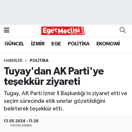
EGE
EKONOMİ
GÜNCEL
İZMİR
EGE
POLİTİKA
EKONOMİ
GÜNCEL
HABERLER
POLİTİKA
İZMİR
Tuyay'dan AK Parti'ye
teşekkür ziyareti
ÖZEL HABER
Tugay, AK Parti İzmir İl Başkanlığı’nı ziyaret etti ve
POLİTİKA
seçim sürecinde etik sınırlar gözetildiğini
belirterek teşekkür etti.
Programlar
13.05.2024 - 11:26
YAYINLANMA
SPOR