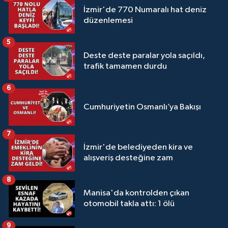
İzmir'de 770 Numaralı hat deniz
düzenlemesi
5
Deste deste paralar yola saçıldı,
trafik tamamen durdu
6
Cumhuriyetin Osmanlı’ya Bakışı
7
İzmir'de belediyeden kira ve
alışveriş desteğine zam
8
Manisa'da kontrolden çıkan
otomobil takla attı: 1 ölü
9