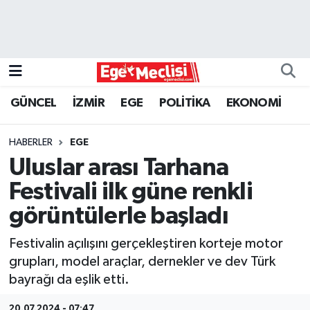
EGE
EKONOMİ
GÜNCEL
İZMİR
EGE
POLİTİKA
EKONOMİ
GÜNCEL
HABERLER
EGE
İZMİR
Uluslar arası Tarhana
Festivali ilk güne renkli
ÖZEL HABER
görüntülerle başladı
POLİTİKA
Festivalin açılışını gerçekleştiren korteje motor
grupları, model araçlar, dernekler ve dev Türk
Programlar
bayrağı da eşlik etti.
SPOR
20.07.2024 - 07:47