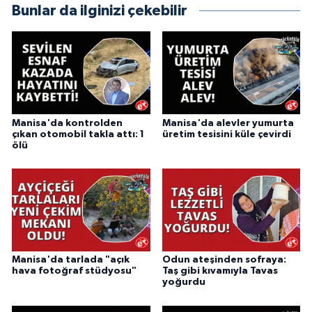
Bunlar da ilginizi çekebilir
Manisa'da kontrolden
Manisa'da alevler yumurta
çıkan otomobil takla attı: 1
üretim tesisini küle çevirdi
ölü
Manisa'da tarlada "açık
Odun ateşinden sofraya:
hava fotoğraf stüdyosu"
Taş gibi kıvamıyla Tavas
yoğurdu