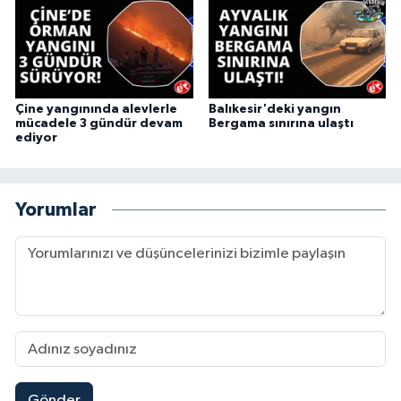
Çine yangınında alevlerle
Balıkesir'deki yangın
mücadele 3 gündür devam
Bergama sınırına ulaştı
ediyor
Yorumlar
Gönder