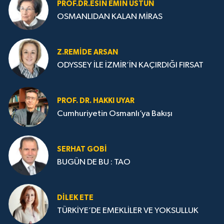
PROF.DR.ESIN EMIN ÜSTÜN
OSMANLIDAN KALAN MİRAS
Z.REMIDE ARSAN
ODYSSEY İLE İZMİR’İN KAÇIRDIĞI FIRSAT
PROF. DR. HAKKI UYAR
Cumhuriyetin Osmanlı’ya Bakışı
SERHAT GOBİ
BUGÜN DE BU : TAO
DILEK ETE
TÜRKİYE’DE EMEKLİLER VE YOKSULLUK