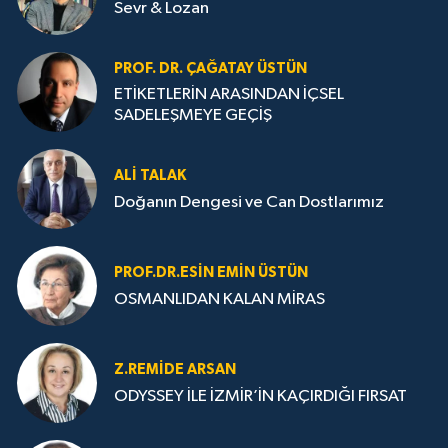
Sevr & Lozan
PROF. DR. ÇAĞATAY ÜSTÜN
ETİKETLERİN ARASINDAN İÇSEL
SADELEŞMEYE GEÇİŞ
ALI TALAK
Doğanın Dengesi ve Can Dostlarımız
PROF.DR.ESIN EMIN ÜSTÜN
OSMANLIDAN KALAN MİRAS
Z.REMIDE ARSAN
ODYSSEY İLE İZMİR’İN KAÇIRDIĞI FIRSAT