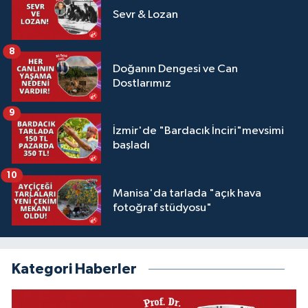
Sevr & Lozan
8
Doğanın Dengesi ve Can
Dostlarımız
9
İzmir'de "Bardacık İnciri"mevsimi
başladı
10
Manisa'da tarlada "açık hava
fotoğraf stüdyosu"
Kategori Haberler