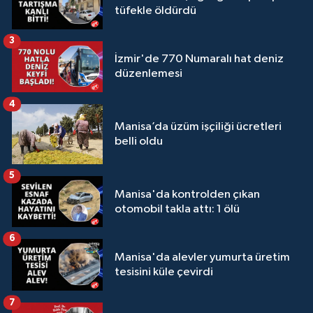
tüfekle öldürdü
3
İzmir'de 770 Numaralı hat deniz
düzenlemesi
4
Manisa’da üzüm işçiliği ücretleri
belli oldu
5
Manisa'da kontrolden çıkan
otomobil takla attı: 1 ölü
6
Manisa'da alevler yumurta üretim
tesisini küle çevirdi
7