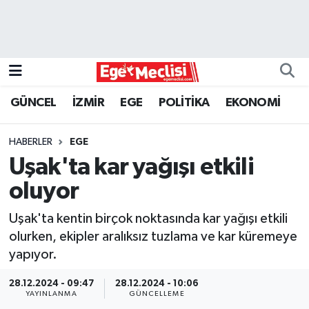
EGE
EKONOMİ
GÜNCEL
İZMİR
EGE
POLİTİKA
EKONOMİ
GÜNCEL
HABERLER
EGE
İZMİR
Uşak'ta kar yağışı etkili
oluyor
ÖZEL HABER
Uşak'ta kentin birçok noktasında kar yağışı etkili
POLİTİKA
olurken, ekipler aralıksız tuzlama ve kar küremeye
yapıyor.
Programlar
28.12.2024 - 09:47
28.12.2024 - 10:06
YAYINLANMA
GÜNCELLEME
SPOR