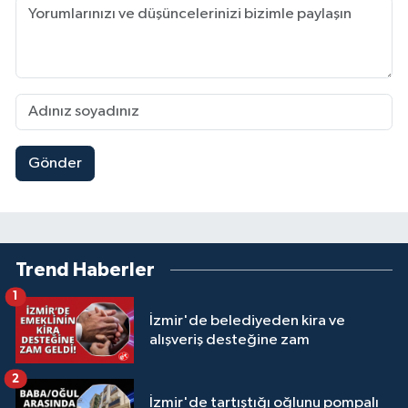
Gönder
Trend Haberler
1
İzmir'de belediyeden kira ve
alışveriş desteğine zam
2
İzmir'de tartıştığı oğlunu pompalı