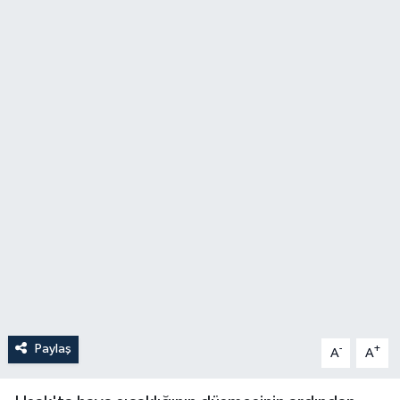
YAŞAM
Paylaş
-
+
A
A