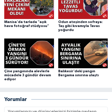
Manisa'da tarlada "açık
Odun ateşinden sofraya:
hava fotoğraf stüdyosu"
Taş gibi kıvamıyla Tavas
yoğurdu
Çine yangınında alevlerle
Balıkesir'deki yangın
mücadele 3 gündür devam
Bergama sınırına ulaştı
ediyor
Yorumlar