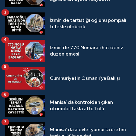
3
İzmir'de tartıştığı oğlunu pompalı
tüfekle öldürdü
4
İzmir'de 770 Numaralı hat deniz
düzenlemesi
5
Cumhuriyetin Osmanlı’ya Bakışı
6
Manisa'da kontrolden çıkan
otomobil takla attı: 1 ölü
7
Manisa'da alevler yumurta üretim