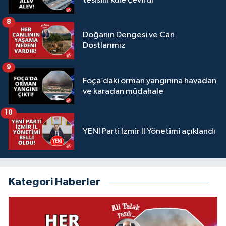
tesisini küle çevirdi
8
Doğanın Dengesi ve Can
Dostlarımız
9
Foça’daki orman yangınına havadan
ve karadan müdahale
10
YENİ Parti İzmir İl Yönetimi açıklandı
Kategori Haberler