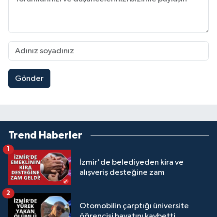
Gönder
Trend Haberler
1
İzmir'de belediyeden kira ve
alışveriş desteğine zam
2
Otomobilin çarptığı üniversite
öğrencisi hayatını kaybetti