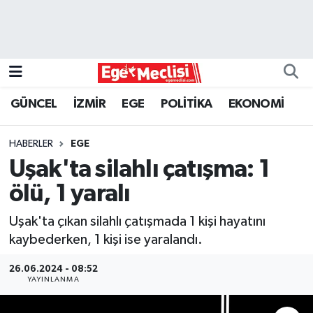
EGE
EKONOMİ
GÜNCEL
İZMİR
EGE
POLİTİKA
EKONOMİ
GÜNCEL
HABERLER
EGE
İZMİR
Uşak'ta silahlı çatışma: 1
ölü, 1 yaralı
ÖZEL HABER
Uşak'ta çıkan silahlı çatışmada 1 kişi hayatını
POLİTİKA
kaybederken, 1 kişi ise yaralandı.
Programlar
26.06.2024 - 08:52
YAYINLANMA
SPOR