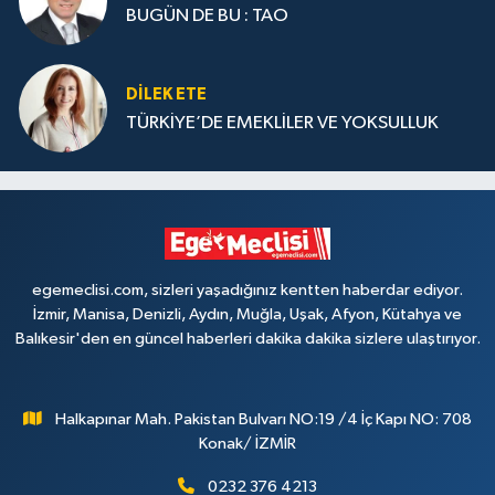
BUGÜN DE BU : TAO
DILEK ETE
TÜRKİYE’DE EMEKLİLER VE YOKSULLUK
egemeclisi.com, sizleri yaşadığınız kentten haberdar ediyor.
İzmir, Manisa, Denizli, Aydın, Muğla, Uşak, Afyon, Kütahya ve
Balıkesir'den en güncel haberleri dakika dakika sizlere ulaştırıyor.
Halkapınar Mah. Pakistan Bulvarı NO:19 /4 İç Kapı NO: 708
Konak/ İZMİR
0232 376 4213