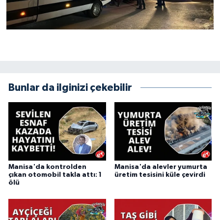
Bunlar da ilginizi çekebilir
Manisa'da kontrolden
Manisa'da alevler yumurta
çıkan otomobil takla attı: 1
üretim tesisini küle çevirdi
ölü