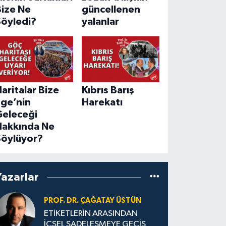
Bize Ne
güncellenen
Söyledi?
yalanlar
aritalar Bize
Kıbrıs Barış
Ege’nin
Harekatı
Geleceği
Hakkında Ne
Söylüyor?
Yazarlar
PROF. DR. ÇAĞATAY ÜSTÜN
ETİKETLERİN ARASINDAN
İÇSEL SADELEŞMEYE GEÇİŞ