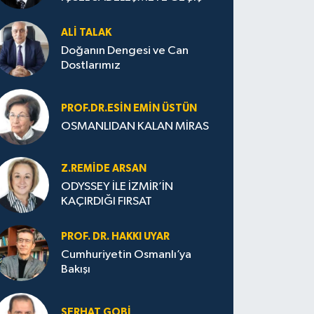
ALI TALAK
Doğanın Dengesi ve Can
Dostlarımız
PROF.DR.ESIN EMIN ÜSTÜN
OSMANLIDAN KALAN MİRAS
Z.REMIDE ARSAN
ODYSSEY İLE İZMİR’İN
KAÇIRDIĞI FIRSAT
PROF. DR. HAKKI UYAR
Cumhuriyetin Osmanlı’ya
Bakışı
SERHAT GOBİ