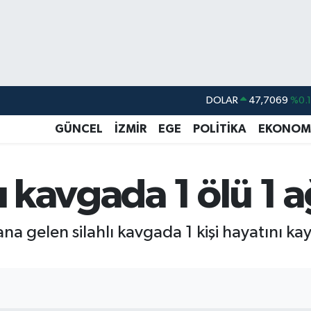
DOLAR
47,7069
%0.
EURO
55,0265
%0.
GÜNCEL
İZMİR
EGE
POLİTİKA
EKONOM
STERLİN
64,1897
%0.
GRAM ALTIN
6574.81
%1.
ı kavgada 1 ölü 1 ağ
BİST100
13.887
%6
BITCOIN
64.360,53
%-0.
 gelen silahlı kavgada 1 kişi hayatını kayb