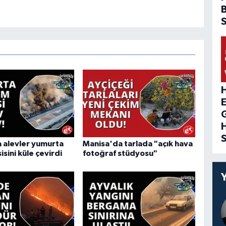
H
 alevler yumurta
Manisa'da tarlada "açık hava
isini küle çevirdi
fotoğraf stüdyosu"