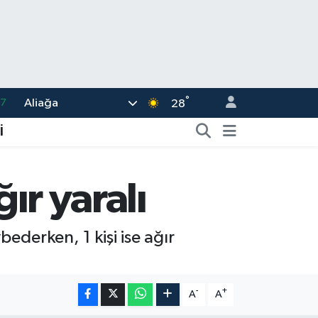
°
Aliağa
17
28
01
İ
02
44
ır yaralı
4
76
ederken, 1 kişi ise ağır
-
+
A
A