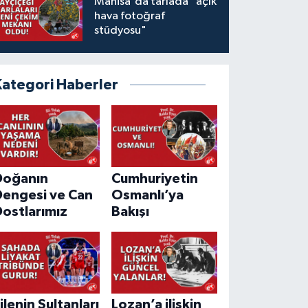
Manisa'da tarlada "açık
hava fotoğraf
stüdyosu"
Kategori Haberler
Doğanın
Cumhuriyetin
Dengesi ve Can
Osmanlı’ya
ostlarımız
Bakışı
ilenin Sultanları
Lozan’a ilişkin