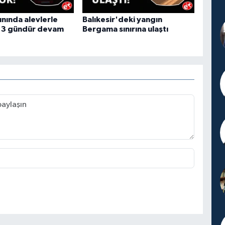
ınında alevlerle
Balıkesir'deki yangın
 3 gündür devam
Bergama sınırına ulaştı