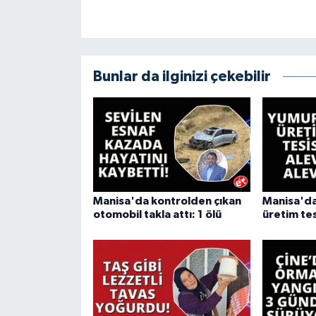
Bunlar da ilginizi çekebilir
Manisa'da kontrolden çıkan
Manisa'da
otomobil takla attı: 1 ölü
üretim tes