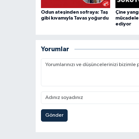
Odun ateşinden sofraya: Taş
Çine yang
gibi kıvamıyla Tavas yoğurdu
mücadele
ediyor
Yorumlar
Gönder