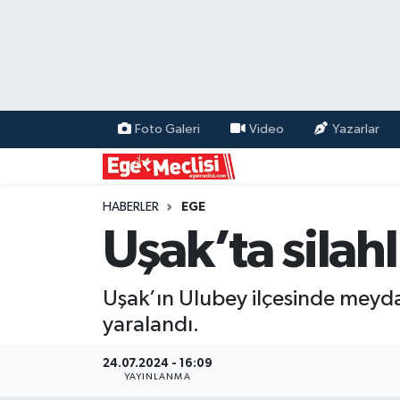
EGE
EKONOMİ
Foto Galeri
Video
Yazarlar
GÜNCEL
İZMİR
HABERLER
EGE
Uşak’ta silahl
ÖZEL HABER
Uşak’ın Ulubey ilçesinde meydana
POLİTİKA
yaralandı.
Programlar
24.07.2024 - 16:09
YAYINLANMA
SPOR