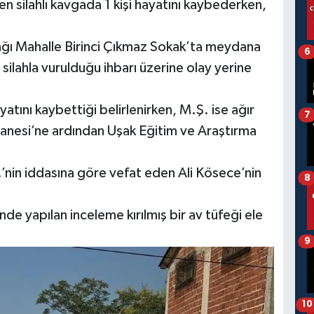
 silahlı kavgada 1 kişi hayatını kaybederken,
şağı Mahalle Birinci Çıkmaz Sokak’ta meydana
6
in silahla vurulduğu ihbarı üzerine olay yerine
yatını kaybettiği belirlenirken, M.Ş. ise ağır
7
tanesi’ne ardından Uşak Eğitim ve Araştırma
Ş.’nin iddasına göre vefat eden Ali Kösece’nin
8
de yapılan inceleme kırılmış bir av tüfeği ele
9
10