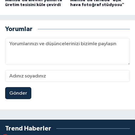
Manisa'da alevler yumurta
Manisa'da tarlada "açık
üretim tesisini küle çevirdi
hava fotoğraf stüdyosu"
Yorumlar
Gönder
Trend Haberler