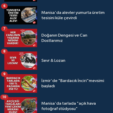
6
Manisa'da alevler yumurta üretim
tesisini küle çevirdi
7
Doğanın Dengesi ve Can
Dostlarımız
8
Sevr & Lozan
9
İzmir'de "Bardacık İnciri"mevsimi
başladı
10
Manisa'da tarlada "açık hava
fotoğraf stüdyosu"