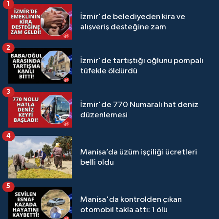
1
İzmir'de belediyeden kira ve
alışveriş desteğine zam
2
İzmir'de tartıştığı oğlunu pompalı
tüfekle öldürdü
3
İzmir'de 770 Numaralı hat deniz
düzenlemesi
4
Manisa’da üzüm işçiliği ücretleri
belli oldu
5
Manisa'da kontrolden çıkan
otomobil takla attı: 1 ölü