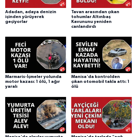
Adadan, adaya denizin
Tavan arasından çıkan
içinden yürüyerek
tohumlar Altınbaş
geçiyorlar
Kavununu yeniden
canlandırdı
Marmaris-İçmeler yolunda
Manisa'da kontrolden
motor kazası: 1 ölü, 1 ağır
çıkan otomobil takla attı: 1
yaralı
ölü