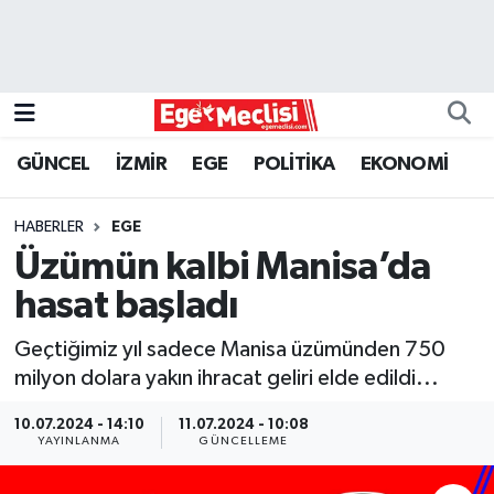
EGE
EKONOMİ
GÜNCEL
İZMİR
EGE
POLİTİKA
EKONOMİ
GÜNCEL
HABERLER
EGE
İZMİR
Üzümün kalbi Manisa’da
hasat başladı
ÖZEL HABER
Geçtiğimiz yıl sadece Manisa üzümünden 750
POLİTİKA
milyon dolara yakın ihracat geliri elde edildi...
Programlar
10.07.2024 - 14:10
11.07.2024 - 10:08
YAYINLANMA
GÜNCELLEME
SPOR