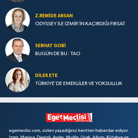
Z.REMIDE ARSAN
ODYSSEY İLE İZMİR’İN KAÇIRDIĞI FIRSAT
SERHAT GOBİ
BUGÜN DE BU : TAO
DILEK ETE
TÜRKİYE’DE EMEKLİLER VE YOKSULLUK
egemeclisi.com, sizleri yaşadığınız kentten haberdar ediyor.
İzmir, Manisa, Denizli, Aydın, Muğla, Uşak, Afyon, Kütahya ve