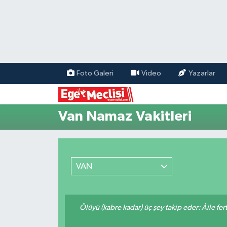
EGE
EKONOMİ
Foto Galeri
Video
Yazarlar
GÜNCEL
Van Namaz Vakitleri
İZMİR
ÖZEL HABER
VAN
POLİTİKA
Programlar
Ölüyü (kabre kadar) üç şey takip eder: Âile fertle
SPOR