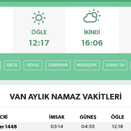
ÖĞLE
İKINDI
12:17
16:06
ERCİŞ
GEVAŞ
GÜRPINAR
MURADİYE
SARAY (V)
VAN AYLIK NAMAZ VAKITLERI
CRİ
İMSAK
GÜNEŞ
ÖĞLE
fer 1448
03:14
04:55
12:18