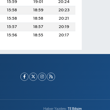
15:59
19:01
20:24
15:58
18:59
20:23
15:58
18:58
20:21
15:57
18:57
20:19
15:56
18:55
20:17
Haber Yazılımı:
TE Bilişim