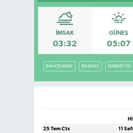
YAŞAM
İMSAK
GÜNEŞ
03:32
05:07
BAHÇESARAY
BAŞKALE
EDREMİT (V)
Hİ
25 Tem Cts
11 Sa