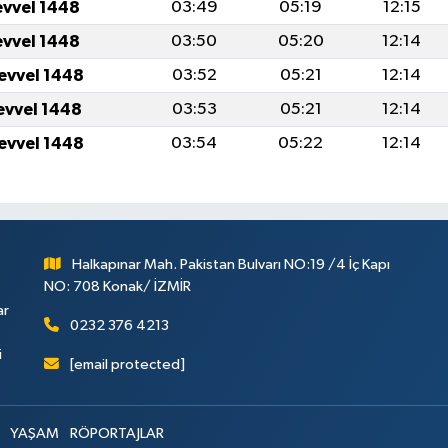
evvel 1448
03:49
05:19
12:15
evvel 1448
03:50
05:20
12:14
levvel 1448
03:52
05:21
12:14
levvel 1448
03:53
05:21
12:14
levvel 1448
03:54
05:22
12:14
Halkapınar Mah. Pakistan Bulvarı NO:19 /4 İç Kapı
NO: 708 Konak/ İZMİR
ar
0232 376 4213
i
[email protected]
YAŞAM
RÖPORTAJLAR