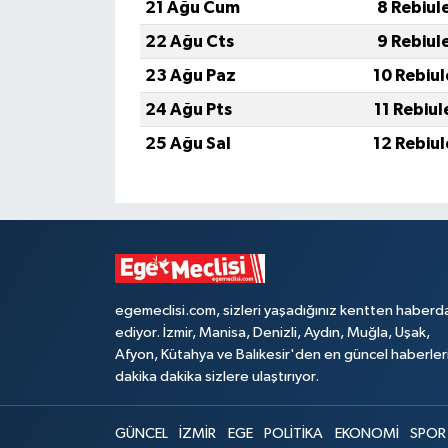
21 Ağu Cum
8 Rebiul
22 Ağu Cts
9 Rebiul
23 Ağu Paz
10 Rebiu
24 Ağu Pts
11 Rebiu
25 Ağu Sal
12 Rebiu
egemeclisi.com, sizleri yaşadığınız kentten haberd
ediyor. İzmir, Manisa, Denizli, Aydın, Muğla, Uşak,
Afyon, Kütahya ve Balıkesir'den en güncel haberler
dakika dakika sizlere ulaştırıyor.
GÜNCEL
İZMİR
EGE
POLİTİKA
EKONOMİ
SPOR