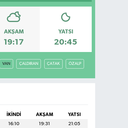
AKŞAM
YATSI
19:17
20:45
VAN
ÇALDIRAN
ÇATAK
ÖZALP
İKINDI
AKŞAM
YATSI
16:10
19:31
21:05