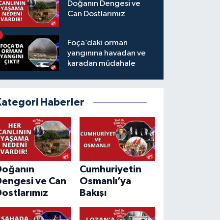
Doğanın Dengesi ve
Can Dostlarımız
Foça’daki orman
yangınına havadan ve
karadan müdahale
Kategori Haberler
Doğanın
Cumhuriyetin
Dengesi ve Can
Osmanlı’ya
ostlarımız
Bakışı