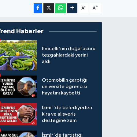
-
+
A
A
Trend Haberler
Emcelli'nin doğal acuru
tezgahlardaki yerini
aldı
Otomobilin çarptığı
üniversite öğrencisi
hayatını kaybetti
İzmir'de belediyeden
kira ve alışveriş
desteğine zam
İzmir'de tartıştığı