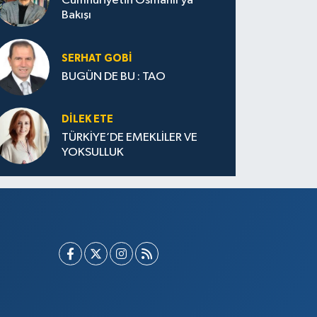
Cumhuriyetin Osmanlı’ya
Bakışı
SERHAT GOBİ
BUGÜN DE BU : TAO
DILEK ETE
TÜRKİYE’DE EMEKLİLER VE
YOKSULLUK