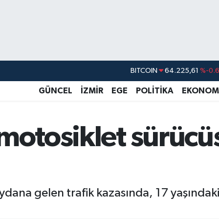
BITCOIN
64.225,61
%-0.
DOLAR
47,6704
%
EURO
55,0406
%-0.
GÜNCEL
İZMİR
EGE
POLİTİKA
EKONOM
STERLİN
64,2143
%
GRAM ALTIN
6510.40
%0.4
motosiklet sürücü
BİST100
13.799
%7
ydana gelen trafik kazasında, 17 yaşındak