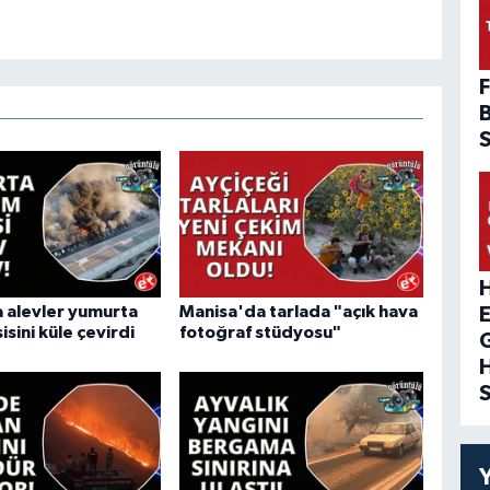
F
H
 alevler yumurta
Manisa'da tarlada "açık hava
isini küle çevirdi
fotoğraf stüdyosu"