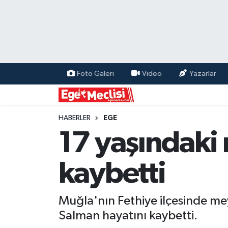
EGE
EKONOMİ
Foto Galeri
Video
Yazarlar
GÜNCEL
İZMİR
HABERLER
EGE
17 yaşındaki 
ÖZEL HABER
kaybetti
POLİTİKA
Programlar
Muğla'nın Fethiye ilçesinde me
Salman hayatını kaybetti.
SPOR