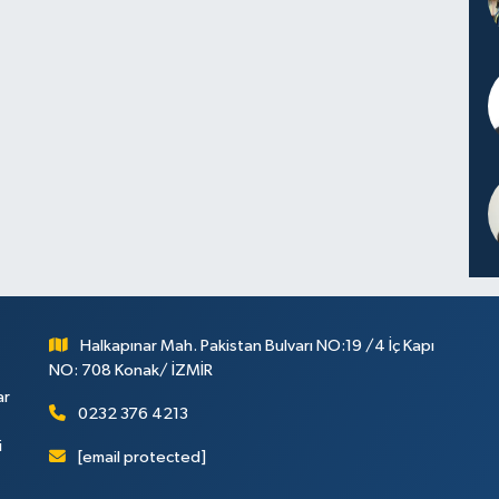
Halkapınar Mah. Pakistan Bulvarı NO:19 /4 İç Kapı
NO: 708 Konak/ İZMİR
ar
0232 376 4213
i
[email protected]