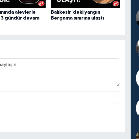
ınında alevlerle
Balıkesir'deki yangın
 3 gündür devam
Bergama sınırına ulaştı