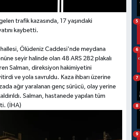
elen trafik kazasında, 17 yaşındaki
5
atını kaybetti.
ahallesi, Ölüdeniz Caddesi'nde meydana
6
önüne seyir halinde olan 48 ARS 282 plakalı
ren Salman, direksiyon hakimiyetini
irdi ve yola savruldu. Kaza ihbarı üzerine
7
azada ağır yaralanan genç sürücü, olay yerine
aldırıldı. Salman, hastanede yapılan tüm
ti. (İHA)
8
9