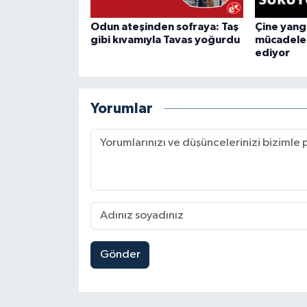
Odun ateşinden sofraya: Taş
Çine yang
gibi kıvamıyla Tavas yoğurdu
mücadele
ediyor
Yorumlar
Gönder