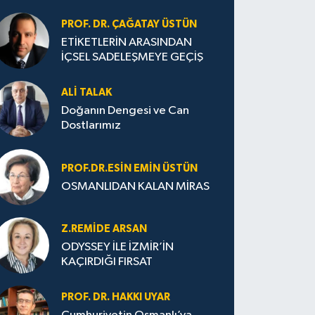
PROF. DR. ÇAĞATAY ÜSTÜN
ETİKETLERİN ARASINDAN
İÇSEL SADELEŞMEYE GEÇİŞ
ALI TALAK
Doğanın Dengesi ve Can
Dostlarımız
PROF.DR.ESIN EMIN ÜSTÜN
OSMANLIDAN KALAN MİRAS
Z.REMIDE ARSAN
ODYSSEY İLE İZMİR’İN
KAÇIRDIĞI FIRSAT
PROF. DR. HAKKI UYAR