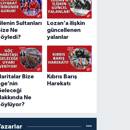
ilenin Sultanları
Lozan’a ilişkin
Bize Ne
güncellenen
Söyledi?
yalanlar
aritalar Bize
Kıbrıs Barış
Ege’nin
Harekatı
Geleceği
Hakkında Ne
Söylüyor?
Yazarlar