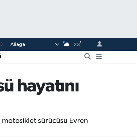
63
°
Aliağa
23
0
08
İ
0
5
sü hayatını
0
i motosiklet sürücüsü Evren