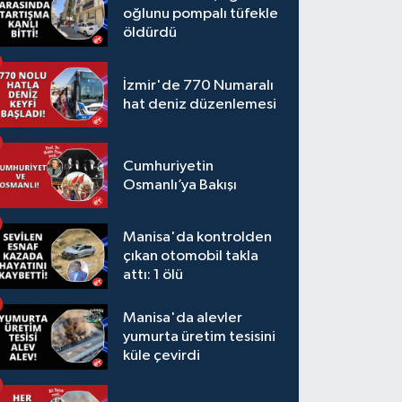
oğlunu pompalı tüfekle
öldürdü
İzmir'de 770 Numaralı
hat deniz düzenlemesi
Cumhuriyetin
Osmanlı’ya Bakışı
Manisa'da kontrolden
çıkan otomobil takla
attı: 1 ölü
Manisa'da alevler
yumurta üretim tesisini
küle çevirdi