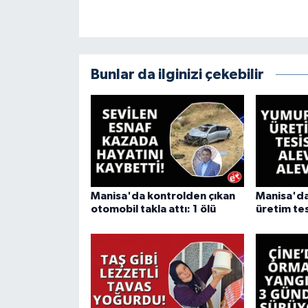
Bunlar da ilginizi çekebilir
Manisa'da kontrolden çıkan
Manisa'da
otomobil takla attı: 1 ölü
üretim tes