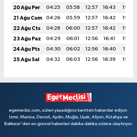
20 Ağu Per
04:25
05:58
12:57
16:43
19:46
21 Ağu Cum
04:26
05:59
12:57
16:42
19:45
22 Ağu Cts
04:28
06:00
12:57
16:42
19:44
23 Ağu Paz
04:29
06:01
12:56
16:41
19:42
24 Ağu Pts
04:30
06:02
12:56
16:40
19:41
25 Ağu Sal
04:32
06:03
12:56
16:39
19:39
egemeclisi.com, sizleri yaşadığınız kentten haberdar ediyor.
İzmir, Manisa, Denizli, Aydın, Muğla, Uşak, Afyon, Kütahya ve
Balıkesir'den en güncel haberleri dakika dakika sizlere ulaştırıyor.