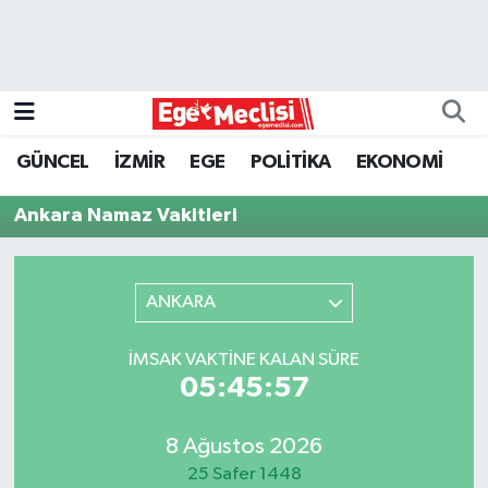
EGE
EKONOMİ
GÜNCEL
İZMİR
EGE
POLİTİKA
EKONOMİ
GÜNCEL
Ankara Namaz Vakitleri
İZMİR
ANKARA
ÖZEL HABER
POLİTİKA
İMSAK VAKTINE KALAN SÜRE
05:45:57
Programlar
8 Ağustos 2026
SPOR
25 Safer 1448