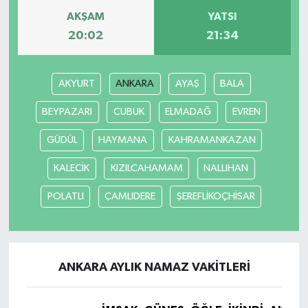
AKŞAM
YATSI
20:02
21:34
AKYURT
ANKARA
AYAŞ
BALA
BEYPAZARI
CUBUK
ELMADAĞ
EVREN
GÜDÜL
HAYMANA
KAHRAMANKAZAN
KALECİK
KIZILCAHAMAM
NALLIHAN
POLATLI
ÇAMLIDERE
ŞEREFLİKOÇHİSAR
ANKARA AYLIK NAMAZ VAKITLERI