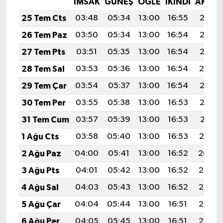
İMSAK
GÜNEŞ
ÖĞLE
İKINDI
AKŞA
25 Tem Cts
03:48
05:34
13:00
16:55
20:17
26 Tem Paz
03:50
05:34
13:00
16:54
20:16
27 Tem Pts
03:51
05:35
13:00
16:54
20:15
28 Tem Sal
03:53
05:36
13:00
16:54
20:14
29 Tem Çar
03:54
05:37
13:00
16:54
20:13
30 Tem Per
03:55
05:38
13:00
16:53
20:12
31 Tem Cum
03:57
05:39
13:00
16:53
20:11
1 Ağu Cts
03:58
05:40
13:00
16:53
20:10
2 Ağu Paz
04:00
05:41
13:00
16:52
20:09
3 Ağu Pts
04:01
05:42
13:00
16:52
20:08
4 Ağu Sal
04:03
05:43
13:00
16:52
20:07
5 Ağu Çar
04:04
05:44
13:00
16:51
20:06
6 Ağu Per
04:05
05:45
13:00
16:51
20:05