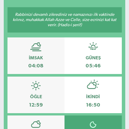
YAŞAM
Rabbinizi devamlı zikrediniz ve namazınızı ilk vaktinde
kılınız, muhakkak Allah Azze ve Celle, size ecrinizi kat kat
verir. (Hadis-i şerif)
İMSAK
GÜNEŞ
04:08
05:46
ÖĞLE
İKINDI
12:59
16:50