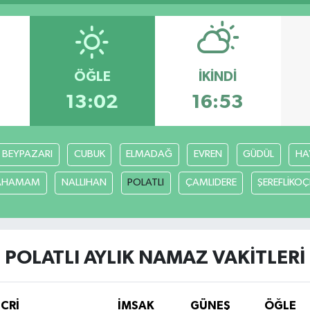
ÖĞLE
İKINDI
13:02
16:53
BEYPAZARI
CUBUK
ELMADAĞ
EVREN
GÜDÜL
HA
CAHAMAM
NALLIHAN
POLATLI
ÇAMLIDERE
ŞEREFLİKO
POLATLI AYLIK NAMAZ VAKITLERI
İCRİ
İMSAK
GÜNEŞ
ÖĞLE