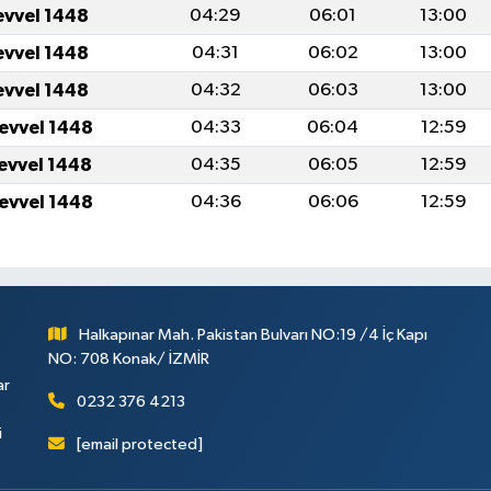
evvel 1448
04:29
06:01
13:00
evvel 1448
04:31
06:02
13:00
evvel 1448
04:32
06:03
13:00
levvel 1448
04:33
06:04
12:59
levvel 1448
04:35
06:05
12:59
levvel 1448
04:36
06:06
12:59
Halkapınar Mah. Pakistan Bulvarı NO:19 /4 İç Kapı
NO: 708 Konak/ İZMİR
ar
0232 376 4213
i
[email protected]