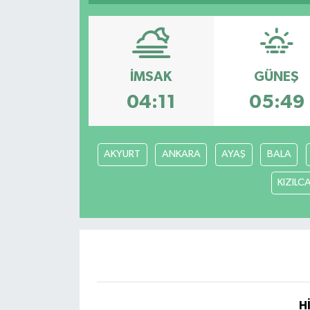
YAŞAM
İMSAK
GÜNEŞ
04:11
05:49
AKYURT
ANKARA
AYAŞ
BALA
KIZIL
H