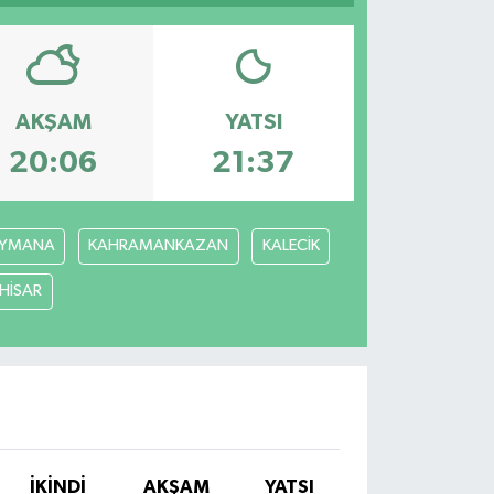
AKŞAM
YATSI
20:06
21:37
YMANA
KAHRAMANKAZAN
KALECİK
ÇHİSAR
İKINDI
AKŞAM
YATSI