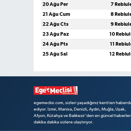
20 Ağu Per
7 Rebiul
21 Ağu Cum
8 Rebiul
22 Ağu Cts
9 Rebiul
23 Ağu Paz
10 Rebiu
24 Ağu Pts
11 Rebiu
25 Ağu Sal
12 Rebiu
egemeclisi.com, sizleri yaşadığınız kentten haberd
ediyor. İzmir, Manisa, Denizli, Aydın, Muğla, Uşak,
Afyon, Kütahya ve Balıkesir'den en güncel haberler
dakika dakika sizlere ulaştırıyor.