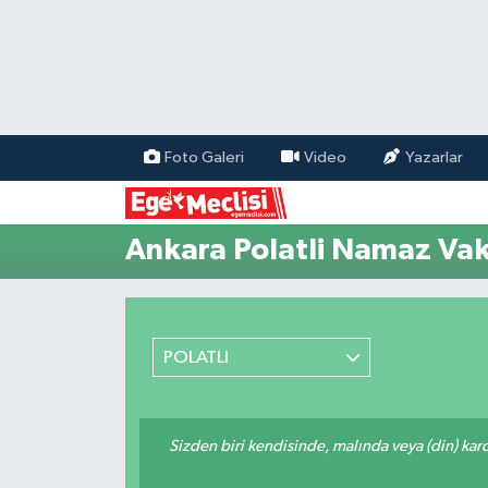
EGE
EKONOMİ
Foto Galeri
Video
Yazarlar
GÜNCEL
Ankara Polatli Namaz Vaki
İZMİR
ÖZEL HABER
POLATLI
POLİTİKA
Programlar
Sizden biri kendisinde, malında veya (din) ka
SPOR