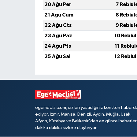
20 Ağu Per
7 Rebiul
21 Ağu Cum
8 Rebiul
22 Ağu Cts
9 Rebiul
23 Ağu Paz
10 Rebiu
24 Ağu Pts
11 Rebiu
25 Ağu Sal
12 Rebiu
egemeclisi.com, sizleri yaşadığınız kentten haberd
ediyor. İzmir, Manisa, Denizli, Aydın, Muğla, Uşak,
Afyon, Kütahya ve Balıkesir'den en güncel haberler
dakika dakika sizlere ulaştırıyor.