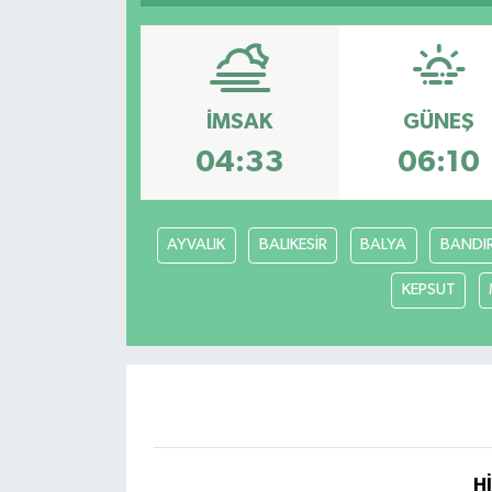
YAŞAM
İMSAK
GÜNEŞ
04:33
06:10
AYVALIK
BALIKESİR
BALYA
BANDI
KEPSUT
H