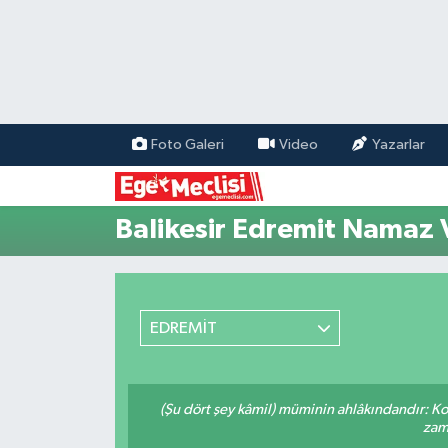
EGE
EKONOMİ
Foto Galeri
Video
Yazarlar
GÜNCEL
Balikesir Edremit Namaz V
İZMİR
ÖZEL HABER
EDREMİT
POLİTİKA
Programlar
(Şu dört şey kâmil) müminin ahlâkındandır: Ko
zama
SPOR