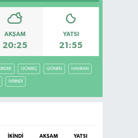
AKŞAM
YATSI
20:25
21:55
ERDEK
GÖMEÇ
GÖNEN
HAVRAN
İVRİNDİ
İKINDI
AKŞAM
YATSI