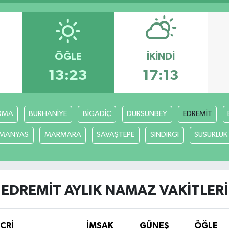
ÖĞLE
İKINDI
13:23
17:13
RMA
BURHANİYE
BİGADİÇ
DURSUNBEY
EDREMİT
MANYAS
MARMARA
SAVAŞTEPE
SINDIRGI
SUSURLUK
EDREMİT AYLIK NAMAZ VAKITLERI
İCRİ
İMSAK
GÜNEŞ
ÖĞLE