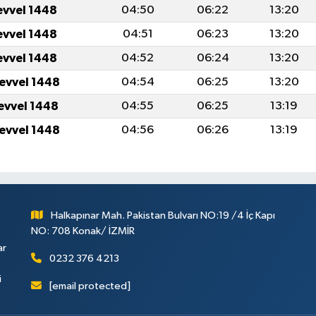
evvel 1448
04:50
06:22
13:20
evvel 1448
04:51
06:23
13:20
evvel 1448
04:52
06:24
13:20
levvel 1448
04:54
06:25
13:20
levvel 1448
04:55
06:25
13:19
levvel 1448
04:56
06:26
13:19
Halkapınar Mah. Pakistan Bulvarı NO:19 /4 İç Kapı
NO: 708 Konak/ İZMİR
ar
0232 376 4213
i
[email protected]