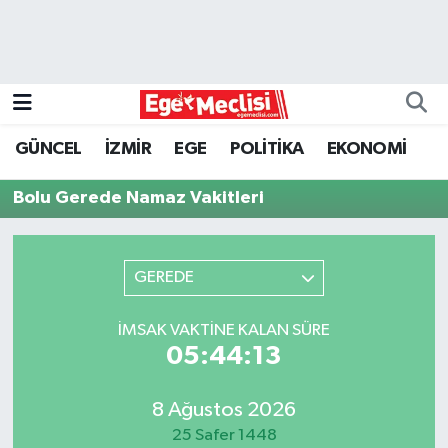
EGE
EKONOMİ
GÜNCEL
İZMİR
EGE
POLİTİKA
EKONOMİ
GÜNCEL
Bolu Gerede Namaz Vakitleri
İZMİR
GEREDE
ÖZEL HABER
POLİTİKA
İMSAK VAKTINE KALAN SÜRE
05:44:13
Programlar
8 Ağustos 2026
SPOR
25 Safer 1448