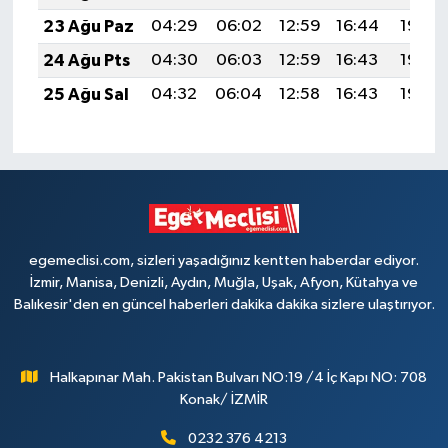
23 Ağu Paz
04:29
06:02
12:59
16:44
19:46
24 Ağu Pts
04:30
06:03
12:59
16:43
19:45
25 Ağu Sal
04:32
06:04
12:58
16:43
19:43
egemeclisi.com, sizleri yaşadığınız kentten haberdar ediyor.
İzmir, Manisa, Denizli, Aydın, Muğla, Uşak, Afyon, Kütahya ve
Balıkesir'den en güncel haberleri dakika dakika sizlere ulaştırıyor.
Halkapınar Mah. Pakistan Bulvarı NO:19 /4 İç Kapı NO: 708
Konak/ İZMİR
0232 376 4213