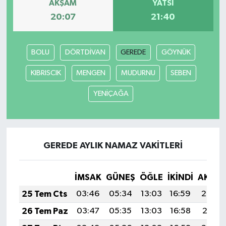
AKŞAM
YATSI
20:07
21:40
BOLU
DÖRTDİVAN
GEREDE
GÖYNÜK
KIBRISCIK
MENGEN
MUDURNU
SEBEN
YENİÇAĞA
GEREDE AYLIK NAMAZ VAKITLERI
İMSAK
GÜNEŞ
ÖĞLE
İKINDI
AKŞA
25 Tem Cts
03:46
05:34
13:03
16:59
20:22
26 Tem Paz
03:47
05:35
13:03
16:58
20:21