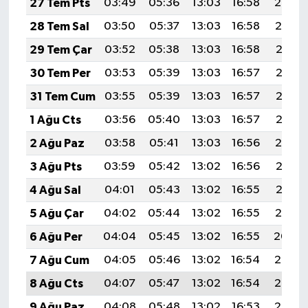
27 Tem Pts
03:49
05:36
13:03
16:58
20:20
28 Tem Sal
03:50
05:37
13:03
16:58
20:19
29 Tem Çar
03:52
05:38
13:03
16:58
20:18
30 Tem Per
03:53
05:39
13:03
16:57
20:17
31 Tem Cum
03:55
05:39
13:03
16:57
20:16
1 Ağu Cts
03:56
05:40
13:03
16:57
20:15
2 Ağu Paz
03:58
05:41
13:03
16:56
20:14
3 Ağu Pts
03:59
05:42
13:02
16:56
20:13
4 Ağu Sal
04:01
05:43
13:02
16:55
20:12
5 Ağu Çar
04:02
05:44
13:02
16:55
20:10
6 Ağu Per
04:04
05:45
13:02
16:55
20:09
7 Ağu Cum
04:05
05:46
13:02
16:54
20:08
8 Ağu Cts
04:07
05:47
13:02
16:54
20:07
9 Ağu Paz
04:08
05:48
13:02
16:53
20:06