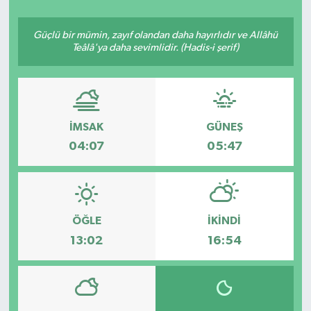
YAŞAM
Güçlü bir mümin, zayıf olandan daha hayırlıdır ve Allâhü
Teâlâ'ya daha sevimlidir. (Hadis-i şerif)
İMSAK
GÜNEŞ
04:07
05:47
ÖĞLE
İKINDI
13:02
16:54