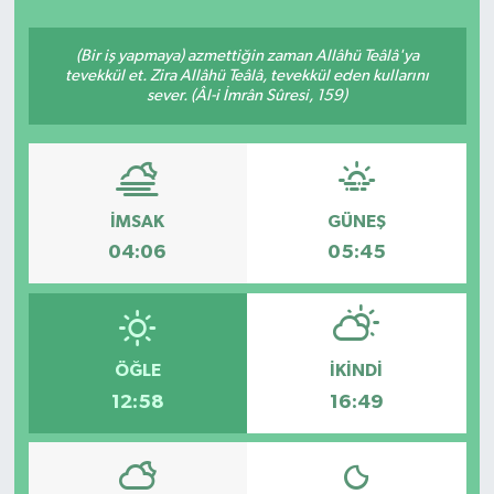
YAŞAM
(Bir iş yapmaya) azmettiğin zaman Allâhü Teâlâ'ya
tevekkül et. Zira Allâhü Teâlâ, tevekkül eden kullarını
sever. (Âl-i İmrân Sûresi, 159)
İMSAK
GÜNEŞ
04:06
05:45
ÖĞLE
İKINDI
12:58
16:49