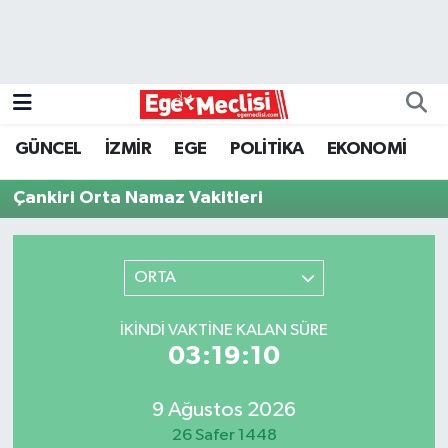
EGE
EKONOMİ
GÜNCEL
İZMİR
EGE
POLİTİKA
EKONOMİ
GÜNCEL
Çankiri Orta Namaz Vakitleri
İZMİR
ORTA
ÖZEL HABER
POLİTİKA
İKINDI VAKTINE KALAN SÜRE
03:19:10
Programlar
9 Ağustos 2026
SPOR
26 Safer 1448