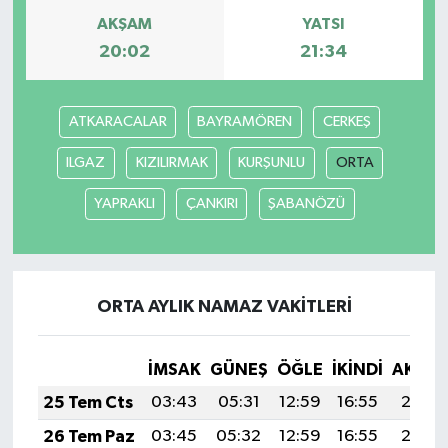
AKŞAM
YATSI
20:02
21:34
ATKARACALAR
BAYRAMÖREN
CERKEŞ
ILGAZ
KIZILIRMAK
KURŞUNLU
ORTA
YAPRAKLI
ÇANKIRI
ŞABANÖZÜ
ORTA AYLIK NAMAZ VAKITLERI
İMSAK
GÜNEŞ
ÖĞLE
İKINDI
AKŞA
25 Tem Cts
03:43
05:31
12:59
16:55
20:18
26 Tem Paz
03:45
05:32
12:59
16:55
20:17