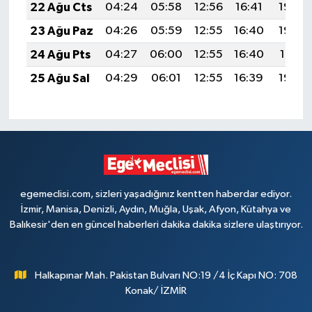
22 Ağu Cts
04:24
05:58
12:56
16:41
19:44
23 Ağu Paz
04:26
05:59
12:55
16:40
19:42
24 Ağu Pts
04:27
06:00
12:55
16:40
19:41
25 Ağu Sal
04:29
06:01
12:55
16:39
19:39
egemeclisi.com, sizleri yaşadığınız kentten haberdar ediyor.
İzmir, Manisa, Denizli, Aydın, Muğla, Uşak, Afyon, Kütahya ve
Balıkesir'den en güncel haberleri dakika dakika sizlere ulaştırıyor.
Halkapınar Mah. Pakistan Bulvarı NO:19 /4 İç Kapı NO: 708
Konak/ İZMİR