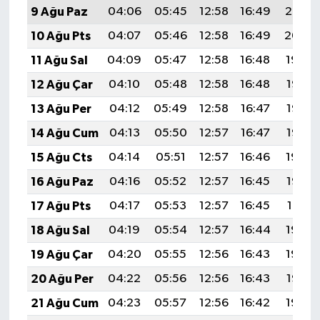
9 Ağu Paz
04:06
05:45
12:58
16:49
20:02
10 Ağu Pts
04:07
05:46
12:58
16:49
20:00
11 Ağu Sal
04:09
05:47
12:58
16:48
19:59
12 Ağu Çar
04:10
05:48
12:58
16:48
19:58
13 Ağu Per
04:12
05:49
12:58
16:47
19:56
14 Ağu Cum
04:13
05:50
12:57
16:47
19:55
15 Ağu Cts
04:14
05:51
12:57
16:46
19:54
16 Ağu Paz
04:16
05:52
12:57
16:45
19:52
17 Ağu Pts
04:17
05:53
12:57
16:45
19:51
18 Ağu Sal
04:19
05:54
12:57
16:44
19:49
19 Ağu Çar
04:20
05:55
12:56
16:43
19:48
20 Ağu Per
04:22
05:56
12:56
16:43
19:47
21 Ağu Cum
04:23
05:57
12:56
16:42
19:45