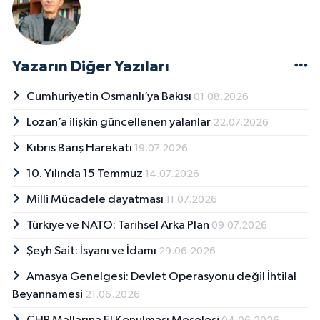
Yazarın Diğer Yazıları
Cumhuriyetin Osmanlı’ya Bakışı
01.08.2026
Lozan’a ilişkin güncellenen yalanlar
22.07.2026
Kıbrıs Barış Harekatı
19.07.2026
10. Yılında 15 Temmuz
14.07.2026
Milli Mücadele dayatması
11.07.2026
Türkiye ve NATO: Tarihsel Arka Plan
09.07.2026
Şeyh Sait: İsyanı ve İdamı
29.06.2026
Amasya Genelgesi: Devlet Operasyonu değil İhtilal
Beyannamesi
21.06.2026