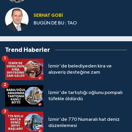
SERHAT GOBİ
BUGÜN DE BU : TAO
Trend Haberler
1
İzmir'de belediyeden kira ve
alışveriş desteğine zam
2
İzmir'de tartıştığı oğlunu pompalı
tüfekle öldürdü
3
İzmir'de 770 Numaralı hat deniz
düzenlemesi