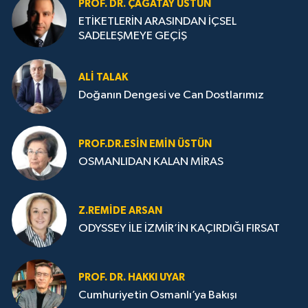
PROF. DR. ÇAĞATAY ÜSTÜN
ETİKETLERİN ARASINDAN İÇSEL
SADELEŞMEYE GEÇİŞ
ALI TALAK
Doğanın Dengesi ve Can Dostlarımız
PROF.DR.ESIN EMIN ÜSTÜN
OSMANLIDAN KALAN MİRAS
Z.REMIDE ARSAN
ODYSSEY İLE İZMİR’İN KAÇIRDIĞI FIRSAT
PROF. DR. HAKKI UYAR
Cumhuriyetin Osmanlı’ya Bakışı