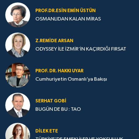
PROF.DR.ESIN EMIN ÜSTÜN
OSMANLIDAN KALAN MİRAS
Z.REMIDE ARSAN
ODYSSEY İLE İZMİR’İN KAÇIRDIĞI FIRSAT
PROF. DR. HAKKI UYAR
Cumhuriyetin Osmanlı’ya Bakışı
SERHAT GOBİ
BUGÜN DE BU : TAO
DILEK ETE