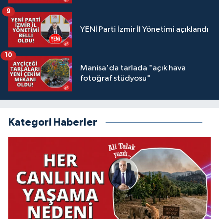
9
YENİ Parti İzmir İl Yönetimi açıklandı
10
Manisa'da tarlada "açık hava
fotoğraf stüdyosu"
Kategori Haberler