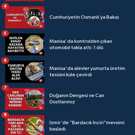
4
Cumhuriyetin Osmanlı’ya Bakışı
5
Manisa'da kontrolden çıkan
otomobil takla attı: 1 ölü
6
Manisa'da alevler yumurta üretim
tesisini küle çevirdi
7
Doğanın Dengesi ve Can
Dostlarımız
8
İzmir'de "Bardacık İnciri"mevsimi
başladı