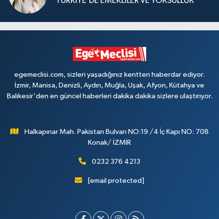
TÜRKİYE’DE EMEKLİLER VE YOKSULLUK
egemeclisi.com, sizleri yaşadığınız kentten haberdar ediyor.
İzmir, Manisa, Denizli, Aydın, Muğla, Uşak, Afyon, Kütahya ve
Balıkesir'den en güncel haberleri dakika dakika sizlere ulaştırıyor.
Halkapınar Mah. Pakistan Bulvarı NO:19 /4 İç Kapı NO: 708
Konak/ İZMİR
0232 376 4213
[email protected]