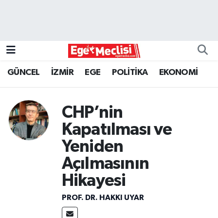
EGE
EKONOMİ
GÜNCEL
İZMİR
EGE
POLİTİKA
EKONOMİ
GÜNCEL
CHP’nin
İZMİR
Kapatılması ve
ÖZEL HABER
Yeniden
Açılmasının
POLİTİKA
Hikayesi
Programlar
PROF. DR. HAKKI UYAR
SPOR