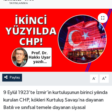
YAYINLANMA
YAŞAM
Paylaş
-
+
A
A
9 Eylül 1923’te İzmir’in kurtuluşunun birinci yılında
kurulan CHP, kökleri Kurtuluş Savaşı’na dayanan
Batılı ve sınıfsal temele dayanan siyasal