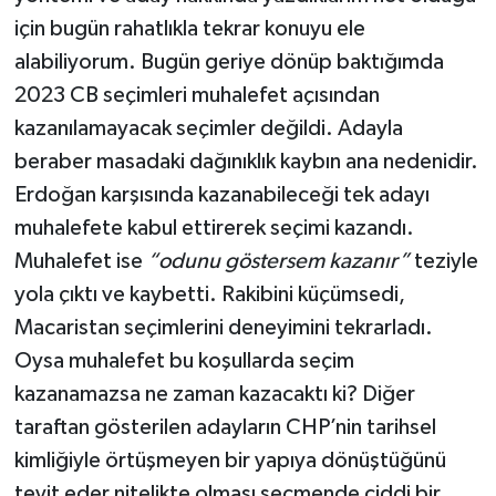
için bugün rahatlıkla tekrar konuyu ele
alabiliyorum. Bugün geriye dönüp baktığımda
2023 CB seçimleri muhalefet açısından
kazanılamayacak seçimler değildi. Adayla
beraber masadaki dağınıklık kaybın ana nedenidir.
Erdoğan karşısında kazanabileceği tek adayı
muhalefete kabul ettirerek seçimi kazandı.
Muhalefet ise
“odunu göstersem kazanır”
teziyle
yola çıktı ve kaybetti. Rakibini küçümsedi,
Macaristan seçimlerini deneyimini tekrarladı.
Oysa muhalefet bu koşullarda seçim
kazanamazsa ne zaman kazacaktı ki? Diğer
taraftan gösterilen adayların CHP’nin tarihsel
kimliğiyle örtüşmeyen bir yapıya dönüştüğünü
teyit eder nitelikte olması seçmende ciddi bir