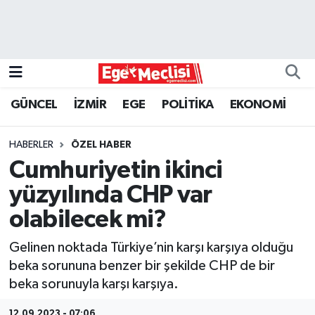
EGE
EKONOMİ
GÜNCEL
İZMİR
EGE
POLİTİKA
EKONOMİ
GÜNCEL
HABERLER
ÖZEL HABER
İZMİR
Cumhuriyetin ikinci
yüzyılında CHP var
ÖZEL HABER
olabilecek mi?
POLİTİKA
Gelinen noktada Türkiye’nin karşı karşıya olduğu
beka sorununa benzer bir şekilde CHP de bir
Programlar
beka sorunuyla karşı karşıya.
SPOR
12.09.2023 - 07:06