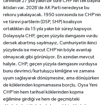
tarihinde 27 yıla yakın bir süre CHP’nin tek başına
iktidarı var. 2028’de AK Parti neredeyse bu
rekoru yakalayacak. 1950 sonrasında ise CHP’nin
ve türevi partilerin (DSP, SHP) koalisyon
ortaklıkları da 15 yıla yakın bir süreyi kapsıyor.
Dolayısıyla CHP, geçen yüzyıla damgasını vurdu
dersek abartmış sayılmayız. Cumhuriyetin ikinci
yüzyılında ise mevcut CHP’nin böyle avantajı
olmayacak gibi görünüyor. En azından mevcut
haliyle. CHP, geçen yüzyıla damgasını vurduysa
bunu devrimci/kurtuluşçu kimliğine ve zamana
uyum sağlayarak dönüşmesine, ama dönüşürken
de köklerinden kopmamasına borçlu. Oysa Yeni
CHP’nin hem tarihsel köklerinden kopma
eğilimine girdiği ve hem de geçmişteki