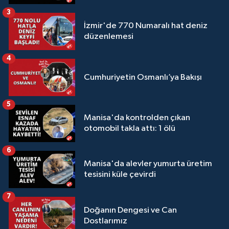
3
İzmir'de 770 Numaralı hat deniz
düzenlemesi
4
Cumhuriyetin Osmanlı’ya Bakışı
5
Manisa'da kontrolden çıkan
otomobil takla attı: 1 ölü
6
Manisa'da alevler yumurta üretim
tesisini küle çevirdi
7
Doğanın Dengesi ve Can
Dostlarımız