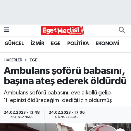
EGE
EKONOMİ
GÜNCEL
İZMİR
EGE
POLİTİKA
EKONOMİ
GÜNCEL
HABERLER
EGE
İZMİR
Ambulans şoförü babasını,
başına ateş ederek öldürdü
ÖZEL HABER
Ambulans şoförü babasını, eve alkollü gelip
POLİTİKA
'Hepinizi öldüreceğim' dediği için öldürmüş
Programlar
24.02.2023 - 13:48
24.02.2023 - 17:06
YAYINLANMA
GÜNCELLEME
SPOR