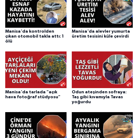
Manisa'da kontrolden
Manisa'da alevler yumurta
çıkan otomobil takla attı: 1
üretim tesisini küle çevirdi
ölü
Manisa'da tarlada "açık
Odun ateşinden sofraya:
hava fotoğraf stüdyosu"
Taş gibi kıvamıyla Tavas
yoğurdu