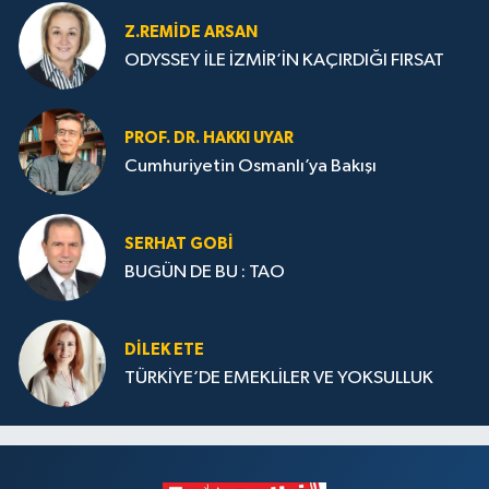
Z.REMIDE ARSAN
ODYSSEY İLE İZMİR’İN KAÇIRDIĞI FIRSAT
PROF. DR. HAKKI UYAR
Cumhuriyetin Osmanlı’ya Bakışı
SERHAT GOBİ
BUGÜN DE BU : TAO
DILEK ETE
TÜRKİYE’DE EMEKLİLER VE YOKSULLUK