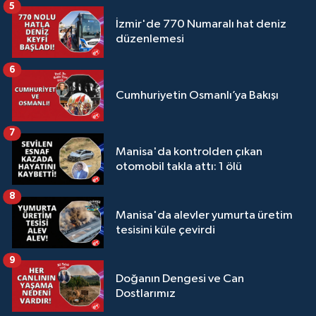
5
İzmir'de 770 Numaralı hat deniz
düzenlemesi
6
Cumhuriyetin Osmanlı’ya Bakışı
7
Manisa'da kontrolden çıkan
otomobil takla attı: 1 ölü
8
Manisa'da alevler yumurta üretim
tesisini küle çevirdi
9
Doğanın Dengesi ve Can
Dostlarımız