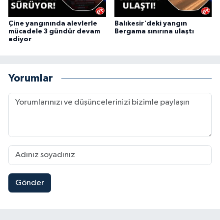
Çine yangınında alevlerle
Balıkesir'deki yangın
mücadele 3 gündür devam
Bergama sınırına ulaştı
ediyor
Yorumlar
Gönder