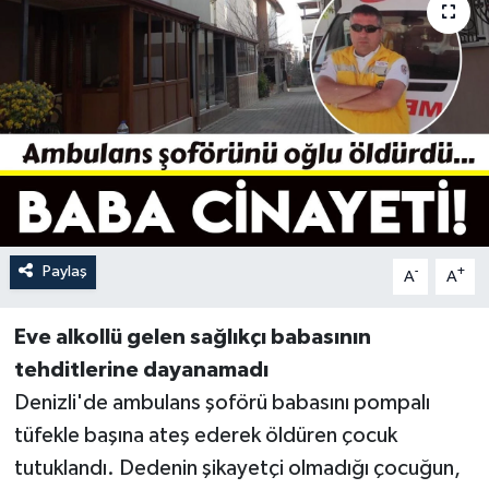
YAŞAM
Paylaş
-
+
A
A
Eve alkollü gelen sağlıkçı babasının
tehditlerine dayanamadı
Denizli'de ambulans şoförü babasını pompalı
tüfekle başına ateş ederek öldüren çocuk
tutuklandı. Dedenin şikayetçi olmadığı çocuğun,