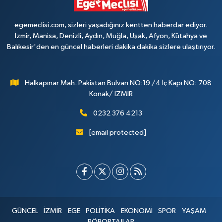
egemeclisi.com, sizleri yaşadığınız kentten haberdar ediyor.
İzmir, Manisa, Denizli, Aydın, Muğla, Uşak, Afyon, Kütahya ve
Balıkesir'den en güncel haberleri dakika dakika sizlere ulaştırıyor.
Halkapınar Mah. Pakistan Bulvarı NO:19 /4 İç Kapı NO: 708
Konak/ İZMİR
0232 376 4213
[email protected]
GÜNCEL
İZMİR
EGE
POLİTİKA
EKONOMİ
SPOR
YAŞAM
RÖPORTAJLAR