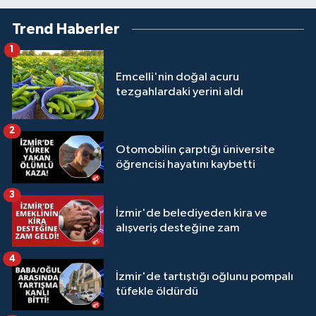
Trend Haberler
1
Emcelli'nin doğal acuru
tezgahlardaki yerini aldı
2
Otomobilin çarptığı üniversite
öğrencisi hayatını kaybetti
3
İzmir'de belediyeden kira ve
alışveriş desteğine zam
4
İzmir'de tartıştığı oğlunu pompalı
tüfekle öldürdü