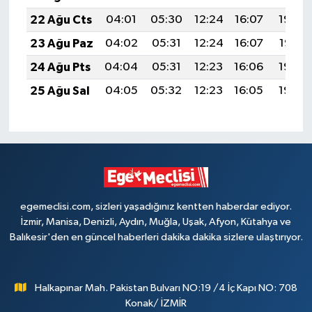
22 Ağu Cts
04:01
05:30
12:24
16:07
19:08
23 Ağu Paz
04:02
05:31
12:24
16:07
19:07
24 Ağu Pts
04:04
05:31
12:23
16:06
19:06
25 Ağu Sal
04:05
05:32
12:23
16:05
19:04
egemeclisi.com, sizleri yaşadığınız kentten haberdar ediyor.
İzmir, Manisa, Denizli, Aydın, Muğla, Uşak, Afyon, Kütahya ve
Balıkesir'den en güncel haberleri dakika dakika sizlere ulaştırıyor.
Halkapınar Mah. Pakistan Bulvarı NO:19 /4 İç Kapı NO: 708
Konak/ İZMİR