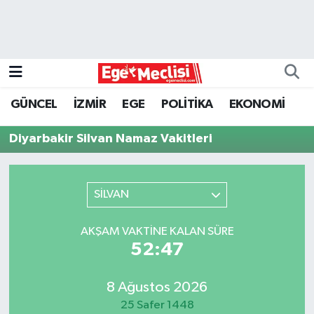
EGE
EKONOMİ
GÜNCEL
İZMİR
EGE
POLİTİKA
EKONOMİ
GÜNCEL
Diyarbakir Silvan Namaz Vakitleri
İZMİR
SİLVAN
ÖZEL HABER
POLİTİKA
AKŞAM VAKTINE KALAN SÜRE
52:47
Programlar
8 Ağustos 2026
SPOR
25 Safer 1448