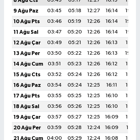
8 Ağu Cts
03:43
05:17
12:27
16:15
19:26
9 Ağu Paz
03:45
05:18
12:27
16:14
19:25
10 Ağu Pts
03:46
05:19
12:26
16:14
19:24
11 Ağu Sal
03:47
05:20
12:26
16:14
19:22
12 Ağu Çar
03:49
05:21
12:26
16:13
19:21
13 Ağu Per
03:50
05:22
12:26
16:13
19:20
14 Ağu Cum
03:51
05:23
12:26
16:12
19:19
15 Ağu Cts
03:52
05:24
12:26
16:12
19:18
16 Ağu Paz
03:54
05:24
12:25
16:11
19:16
17 Ağu Pts
03:55
05:25
12:25
16:10
19:15
18 Ağu Sal
03:56
05:26
12:25
16:10
19:14
19 Ağu Çar
03:57
05:27
12:25
16:09
19:12
20 Ağu Per
03:59
05:28
12:24
16:09
19:11
21 Ağu Cum
04:00
05:29
12:24
16:08
19:10