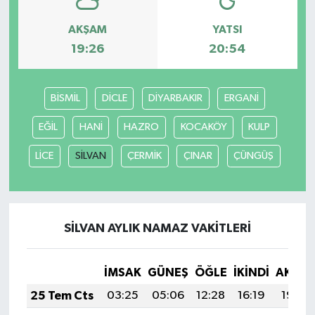
AKŞAM
YATSI
19:26
20:54
BİSMİL
DİCLE
DİYARBAKIR
ERGANİ
EĞİL
HANİ
HAZRO
KOCAKÖY
KULP
LİCE
SİLVAN
ÇERMİK
ÇINAR
ÇÜNGÜŞ
SİLVAN AYLIK NAMAZ VAKITLERI
İMSAK
GÜNEŞ
ÖĞLE
İKINDI
AKŞA
25 Tem Cts
03:25
05:06
12:28
16:19
19:40