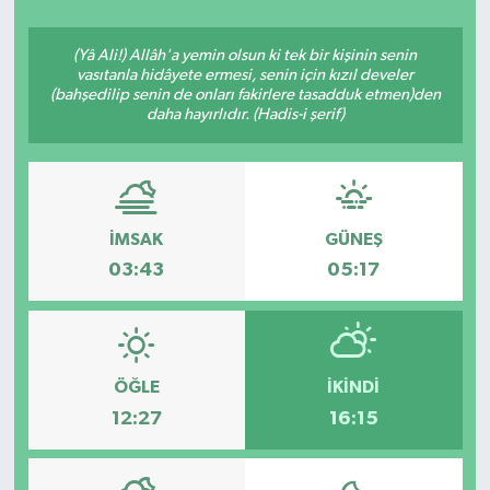
YAŞAM
(Yâ Ali!) Allâh'a yemin olsun ki tek bir kişinin senin
vasıtanla hidâyete ermesi, senin için kızıl develer
(bahşedilip senin de onları fakirlere tasadduk etmen)den
daha hayırlıdır. (Hadis-i şerif)
İMSAK
GÜNEŞ
03:43
05:17
ÖĞLE
İKINDI
12:27
16:15