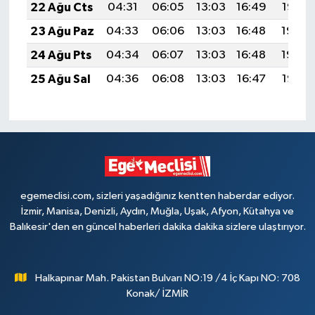
22 Ağu Cts
04:31
06:05
13:03
16:49
19:52
23 Ağu Paz
04:33
06:06
13:03
16:48
19:50
24 Ağu Pts
04:34
06:07
13:03
16:48
19:49
25 Ağu Sal
04:36
06:08
13:03
16:47
19:47
egemeclisi.com, sizleri yaşadığınız kentten haberdar ediyor.
İzmir, Manisa, Denizli, Aydın, Muğla, Uşak, Afyon, Kütahya ve
Balıkesir'den en güncel haberleri dakika dakika sizlere ulaştırıyor.
Halkapınar Mah. Pakistan Bulvarı NO:19 /4 İç Kapı NO: 708
Konak/ İZMİR