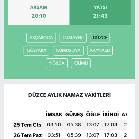
AKŞAM
YATSI
20:10
21:43
AKÇAKOCA
CUMAYERİ
DÜZCE
GÖLYAKA
GÜMÜŞOVA
KAYNAŞLI
YIĞILCA
ÇİLİMLİ
DÜZCE AYLIK NAMAZ VAKITLERI
İMSAK
GÜNEŞ
ÖĞLE
İKINDI
AKŞA
25 Tem Cts
03:50
05:38
13:07
17:03
20:26
26 Tem Paz
03:51
05:39
13:07
17:03
20:25