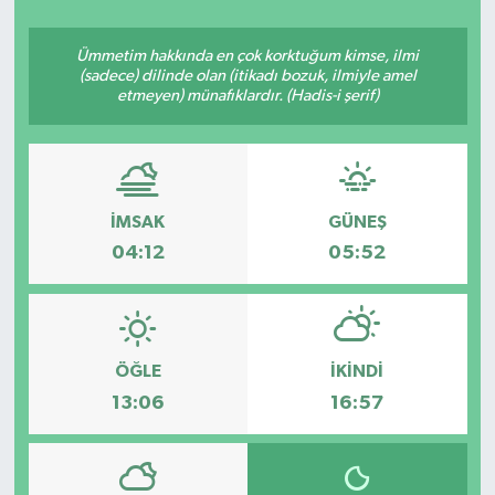
YAŞAM
Ümmetim hakkında en çok korktuğum kimse, ilmi
(sadece) dilinde olan (itikadı bozuk, ilmiyle amel
etmeyen) münafıklardır. (Hadis-i şerif)
İMSAK
GÜNEŞ
04:12
05:52
ÖĞLE
İKINDI
13:06
16:57