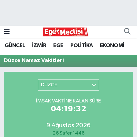
EGE
EKONOMİ
GÜNCEL
İZMİR
EGE
POLİTİKA
EKONOMİ
GÜNCEL
Düzce Namaz Vakitleri
İZMİR
DÜZCE
ÖZEL HABER
POLİTİKA
İMSAK VAKTINE KALAN SÜRE
04:19:32
Programlar
9 Ağustos 2026
SPOR
26 Safer 1448