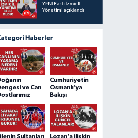
YENİ Parti İzmir İl
Yönetimi açıklandı
Kategori Haberler
Doğanın
Cumhuriyetin
Dengesi ve Can
Osmanlı’ya
ostlarımız
Bakışı
ilenin Sultanları
Lozan’a ilişkin