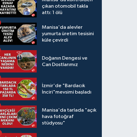
çıkan otomobil takla
attı: 1 ölü
Manisa'da alevler
yumurta üretim tesisini
küle çevirdi
Doğanın Dengesi ve
Can Dostlarımız
İzmir'de "Bardacık
İnciri"mevsimi başladı
Manisa'da tarlada "açık
hava fotoğraf
stüdyosu"