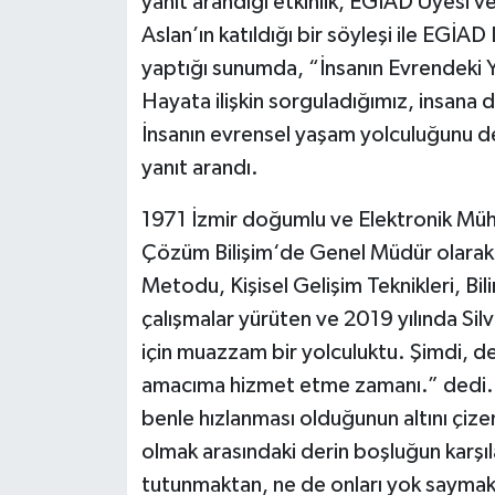
yanıt arandığı etkinlik, EGİAD Üyesi ve
Aslan’ın katıldığı bir söyleşi ile EGİ
yaptığı sunumda, “İnsanın Evrendeki Yol
Hayata ilişkin sorguladığımız, insana d
İnsanın evrensel yaşam yolculuğunu d
yanıt arandı.
1971 İzmir doğumlu ve Elektronik Mühe
Çözüm Bilişim‘de Genel Müdür olarak 
Metodu, Kişisel Gelişim Teknikleri, Bili
çalışmalar yürüten ve 2019 yılında Sil
için muazzam bir yolculuktu. Şimdi, d
amacıma hizmet etme zamanı.” dedi. 
benle hızlanması olduğunun altını çize
olmak arasındaki derin boşluğun karşıl
tutunmaktan, ne de onları yok saymak