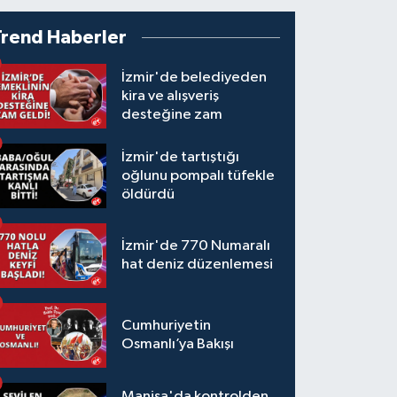
Trend Haberler
İzmir'de belediyeden
kira ve alışveriş
desteğine zam
İzmir'de tartıştığı
oğlunu pompalı tüfekle
öldürdü
İzmir'de 770 Numaralı
hat deniz düzenlemesi
Cumhuriyetin
Osmanlı’ya Bakışı
Manisa'da kontrolden