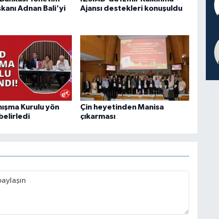
kanı Adnan Bali'yi
Ajansı destekleri konuşuldu
ışma Kurulu yön
Çin heyetinden Manisa
belirledi
çıkarması