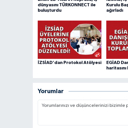
dünyasını TÜRKONNECT ile
Kurulu Baş
buluşturdu
ağırladı
İZSİAD'dan Protokol Atölyesi
EGİAD Dan
haritasını 
Yorumlar