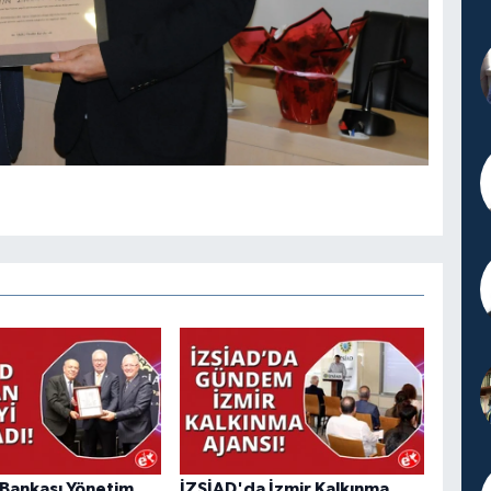
ş Bankası Yönetim
İZSİAD'da İzmir Kalkınma