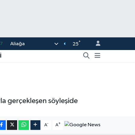
°
Aliağa
18
25
32
İ
38
59
14
87
yla gerçekleşen söyleşide
-
+
A
A