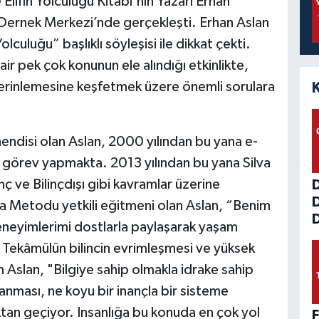
 Elifin Yolculuğu Kitabı'nın Yazarı Erhan
AD Dernek Merkezi’nde gerçekleşti. Erhan Aslan
culuğu” başlıklı söyleşisi ile dikkat çekti.
air pek çok konunun ele alındığı etkinlikte,
erinlemesine keşfetmek üzere önemli sorulara
ndisi olan Aslan, 2000 yılından bu yana e-
görev yapmakta. 2013 yılından bu yana Silva
nç ve Bilinçdışı gibi kavramlar üzerine
va Metodu yetkili eğitmeni olan Aslan, “Benim
D
eneyimlerimi dostlarla paylaşarak yaşam
Tekâmülün bilincin evrimleşmesi ve yüksek
n Aslan, "Bilgiye sahip olmakla idrake sahip
anması, ne koyu bir inançla bir sisteme
tan geçiyor. Insanlığa bu konuda en çok yol
F