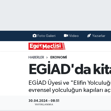
EGE
EKONOMİ
Foto Galeri
Video
Yazarlar
GÜNCEL
İZMİR
HABERLER
EKONOMİ
EGİAD'da ki
ÖZEL HABER
EGİAD Üyesi ve "Elifin Yolculuğ
POLİTİKA
evrensel yolculuğun kapıları açı
Programlar
30.04.2024 - 08:51
YAYINLANMA
SPOR