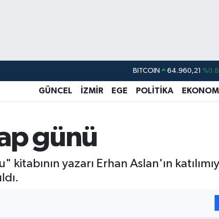
DOLAR
47,7436
%0.
EURO
55,2510
%0.
GÜNCEL
İZMİR
EGE
POLİTİKA
EKONOM
STERLİN
64,4811
%0.
GRAM ALTIN
6648.99
%2.
tap günü
BİST100
13.779
%-
BITCOIN
64.960,21
%0.
u" kitabının yazarı Erhan Aslan'ın katılımı
ldı.