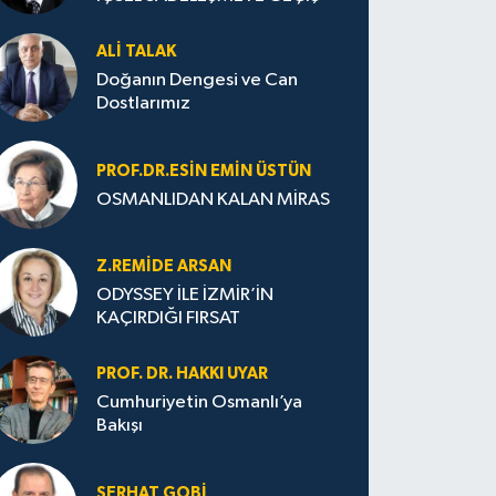
ALI TALAK
Doğanın Dengesi ve Can
Dostlarımız
PROF.DR.ESIN EMIN ÜSTÜN
OSMANLIDAN KALAN MİRAS
Z.REMIDE ARSAN
ODYSSEY İLE İZMİR’İN
KAÇIRDIĞI FIRSAT
PROF. DR. HAKKI UYAR
Cumhuriyetin Osmanlı’ya
Bakışı
SERHAT GOBİ