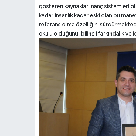
gösteren kaynaklar inanç sistemleri ol
kadar insanlık kadar eski olan bu manev
referans olma özelliğini sürdürmekted
okulu olduğunu, bilinçli farkındalık v