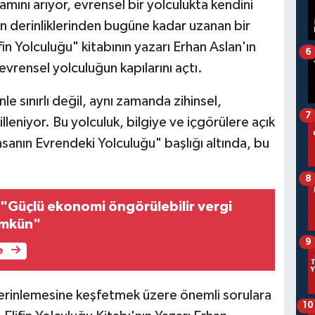
lamını arıyor, evrensel bir yolculukta kendini
ın derinliklerinden bugüne kadar uzanan bir
in Yolculuğu" kitabının yazarı Erhan Aslan'ın
6
evrensel yolculuğun kapılarını açtı.
le sınırlı değil, aynı zamanda zihinsel,
7
lleniyor. Bu yolculuk, bilgiye ve içgörülere açık
İnsanın Evrendeki Yolculuğu" başlığı altında, bu
8
i
ümkün"
9
e
erinlemesine keşfetmek üzere önemli sorulara
10