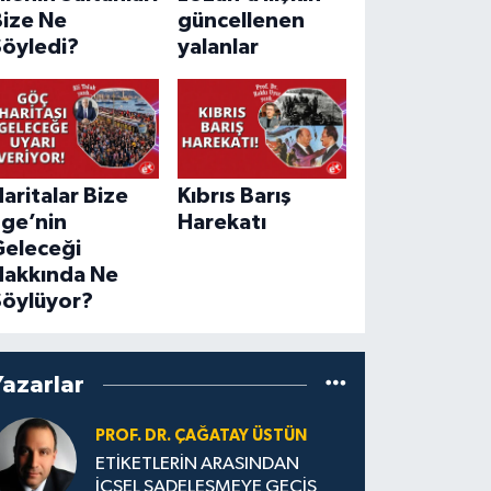
Bize Ne
güncellenen
Söyledi?
yalanlar
aritalar Bize
Kıbrıs Barış
Ege’nin
Harekatı
Geleceği
Hakkında Ne
Söylüyor?
Yazarlar
PROF. DR. ÇAĞATAY ÜSTÜN
ETİKETLERİN ARASINDAN
İÇSEL SADELEŞMEYE GEÇİŞ