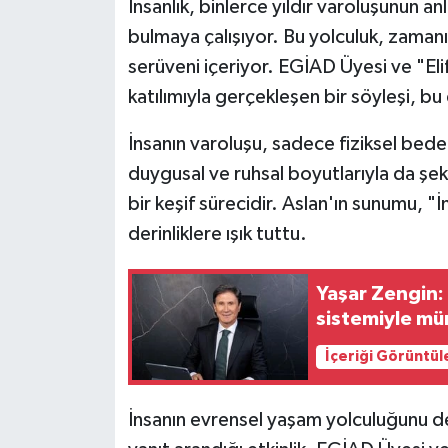
İnsanlık, binlerce yıldır varoluşunun an
bulmaya çalışıyor. Bu yolculuk, zaman
serüveni içeriyor. EGİAD Üyesi ve "Elif
katılımıyla gerçekleşen bir söyleşi, bu 
İnsanın varoluşu, sadece fiziksel beden
duygusal ve ruhsal boyutlarıyla da şeki
bir keşif sürecidir. Aslan'ın sunumu, "
derinliklere ışık tuttu.
Yaşar Zengin: "Güçlü ekonomi öngörülebilir verg
sistemiyle m
İçeriği Görüntül
İnsanın evrensel yaşam yolculuğunu d