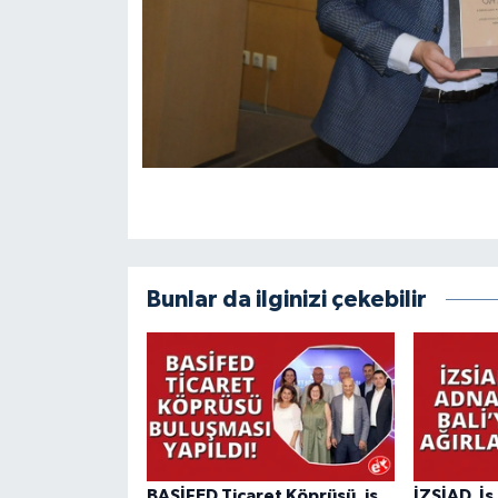
Bunlar da ilginizi çekebilir
BASİFED Ticaret Köprüsü, iş
İZSİAD, İ