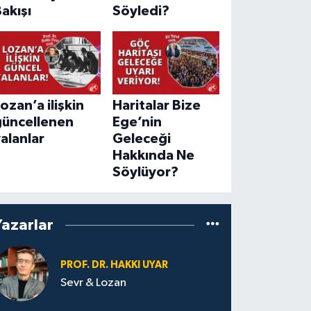
akışı
Söyledi?
ozan’a ilişkin
Haritalar Bize
güncellenen
Ege’nin
alanlar
Geleceği
Hakkında Ne
Söylüyor?
Yazarlar
PROF. DR. HAKKI UYAR
Sevr & Lozan