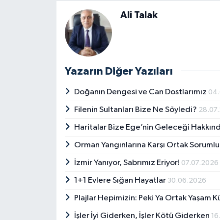
Ali Talak
Yazarın Diğer Yazıları
Doğanın Dengesi ve Can Dostlarımız
04
Filenin Sultanları Bize Ne Söyledi?
28.07
Haritalar Bize Ege’nin Geleceği Hakkın
Orman Yangınlarına Karşı Ortak Sorumlu
İzmir Yanıyor, Sabrımız Eriyor!
07.07.2026
1+1 Evlere Sığan Hayatlar
30.06.2026
Plajlar Hepimizin: Peki Ya Ortak Yaşam K
İşler İyi Giderken, İşler Kötü Giderken
16