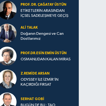
PROF. DR. ÇAĞATAY ÜSTÜN
ETİKETLERİN ARASINDAN
İÇSEL SADELEŞMEYE GEÇİŞ
ALI TALAK
Doğanın Dengesi ve Can
Dostlarımız
PROF.DR.ESIN EMIN ÜSTÜN
OSMANLIDAN KALAN MİRAS
Z.REMIDE ARSAN
ODYSSEY İLE İZMİR’İN
KAÇIRDIĞI FIRSAT
SERHAT GOBİ
BUGÜN DE BU : TAO