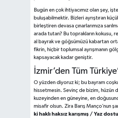
Bugün en çok ihtiyacımız olan şey, işt
buluşabilmektir. Bizleri ayrıştıran küçük
birleştiren devasa çınarlarımıza sarılma
arada tutan? Bu toprakların kokusu, ren
al bayrak ve göğsümüzü kabartan ortak
fikrin, hiçbir toplumsal ayrışmanın g
kapsayacak kadar geniştir.
İzmir’den Tüm Türkiye’
O yüzden diyoruz ki; bu bayram coşku
hissetmesin. Sevinç de bizim, hüzün de
kuzeyinden en güneyine, en doğusunda
misafir olsun. Zira Barış Manço’nun şa
ki haklı haksız karışmış / Yaz do