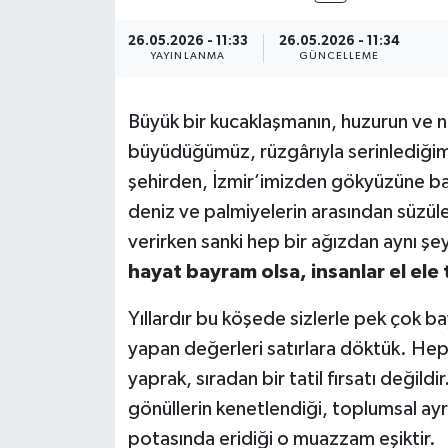
YAŞAM
26.05.2026 - 11:33
26.05.2026 - 11:34
YAYINLANMA
GÜNCELLEME
Büyük bir kucaklaşmanın, huzurun ve n
büyüdüğümüz, rüzgârıyla serinlediğimi
şehirden, İzmir’imizden gökyüzüne 
deniz ve palmiyelerin arasından süzül
verirken sanki hep bir ağızdan aynı şeyi
hayat bayram olsa, insanlar el ele 
Yıllardır bu köşede sizlerle pek çok ba
yapan değerleri satırlara döktük. He
yaprak, sıradan bir tatil fırsatı değildir
gönüllerin kenetlendiği, toplumsal ayr
potasında eridiği o muazzam eşiktir.