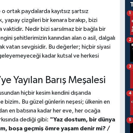
e o ortak paydalarda kayıtsız şartsız
1
, yapay çizgileri bir kenara bırakıp, bizi
 vaktidir. Nedir bizi sarsılmaz bir bağla bir
gini şehitlerimizin kanından alan o asil, dalgalı
2
 vatan sevgisidir. Bu değerler; hiçbir siyasi
ölgeleyemeyeceği kadar kutsal ve herkesi
3
ye Yayılan Barış Meşalesi
sundan hiçbir kesim kendini dışarıda
4
 bizim. Bu güzel günlerin neşesi; ülkenin en
n en batısına kadar her eve, her ocağa
rkısında dediği gibi:
"Yaz dostum, bir dünya
5
stum, boşa geçmiş ömre yaşam denir mi? /