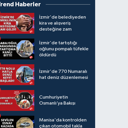
Trend Haberler
İzmir'de belediyeden
kira ve alışveriş
desteğine zam
İzmir'de tartıştığı
oğlunu pompalı tüfekle
öldürdü
İzmir'de 770 Numaralı
hat deniz düzenlemesi
Cumhuriyetin
Osmanlı’ya Bakışı
Manisa'da kontrolden
çıkan otomobil takla