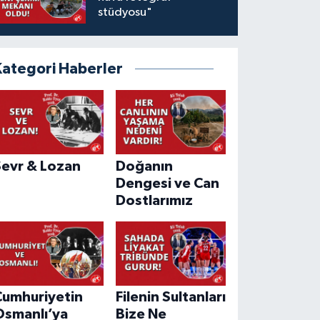
stüdyosu"
Kategori Haberler
Sevr & Lozan
Doğanın
Dengesi ve Can
Dostlarımız
Cumhuriyetin
Filenin Sultanları
Osmanlı’ya
Bize Ne