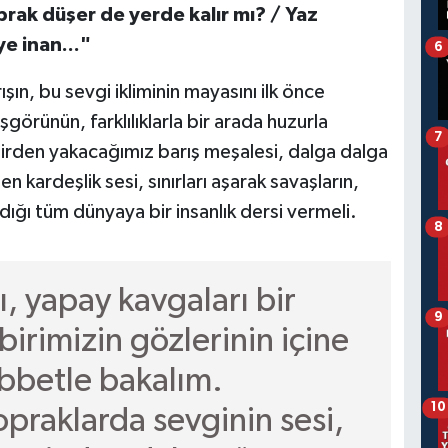
prak düşer de yerde kalır mı? / Yaz
e inan..."
6
ışın, bu sevgi ikliminin mayasını ilk önce
örünün, farklılıklarla bir arada huzurla
7
irden yakacağımız barış meşalesi, dalga dalga
 kardeşlik sesi, sınırları aşarak savaşların,
dığı tüm dünyaya bir insanlık dersi vermeli.
8
, yapay kavgaları bir
9
birimizin gözlerinin içine
abbetle bakalım.
10
praklarda sevginin sesi,