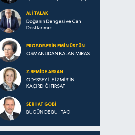
ALI TALAK
Doğanın Dengesi ve Can
Dostlarımız
PROF.DR.ESIN EMIN ÜSTÜN
OSMANLIDAN KALAN MİRAS
Z.REMIDE ARSAN
ODYSSEY İLE İZMİR’İN
KAÇIRDIĞI FIRSAT
SERHAT GOBİ
BUGÜN DE BU : TAO