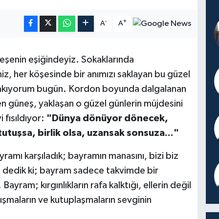
-
+
A
A
eşenin eşiğindeyiz. Sokaklarında
z, her köşesinde bir anımızı saklayan bu güzel
bakıyorum bugün. Kordon boyunda dalgalanan
en güneş, yaklaşan o güzel günlerin müjdesini
 fısıldıyor:
"Dünya dönüyor dönecek,
tutuşsa, birlik olsa, uzansak sonsuza..."
yramı karşıladık; bayramın manasını, bizi biz
p dedik ki; bayram sadece takvimde bir
. Bayram; kırgınlıkların rafa kalktığı, ellerin değil
ışmaların ve kutuplaşmaların sevginin