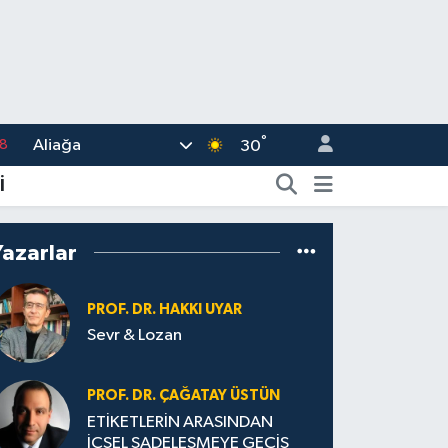
°
Aliağa
18
30
8
İ
2
Yazarlar
8
3
PROF. DR. HAKKI UYAR
4
Sevr & Lozan
PROF. DR. ÇAĞATAY ÜSTÜN
ETİKETLERİN ARASINDAN
İÇSEL SADELEŞMEYE GEÇİŞ