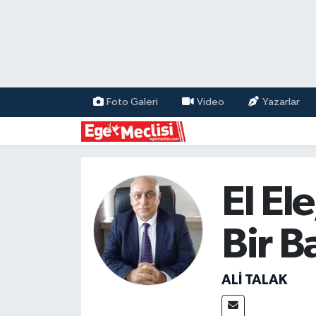
EGE
EKONOMİ
Foto Galeri
Video
Yazarlar
GÜNCEL
İZMİR
El El
ÖZEL HABER
Bir 
POLİTİKA
Programlar
ALI TALAK
SPOR