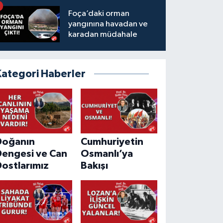
Foça’daki orman
yangınına havadan ve
karadan müdahale
Kategori Haberler
Doğanın
Cumhuriyetin
Dengesi ve Can
Osmanlı’ya
ostlarımız
Bakışı