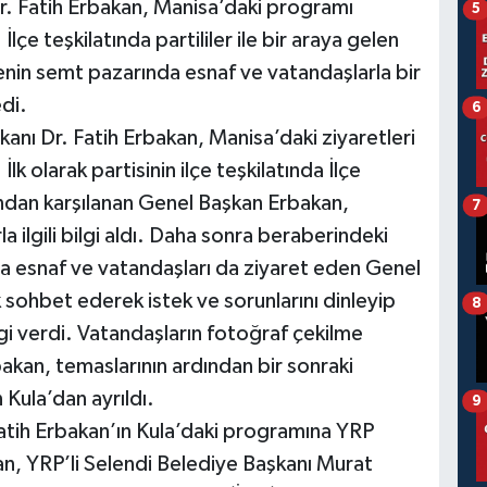
r. Fatih Erbakan, Manisa’daki programı
5
İlçe teşkilatında partililer ile bir araya gelen
nin semt pazarında esnaf ve vatandaşlarla bir
edi.
6
anı Dr. Fatih Erbakan, Manisa’daki ziyaretleri
İlk olarak partisinin ilçe teşkilatında İlçe
fından karşılanan Genel Başkan Erbakan,
7
a ilgili bilgi aldı. Daha sonra beraberindeki
nda esnaf ve vatandaşları da ziyaret eden Genel
 sohbet ederek istek ve sorunlarını dinleyip
8
ilgi verdi. Vatandaşların fotoğraf çekilme
akan, temaslarının ardından bir sonraki
 Kula’dan ayrıldı.
9
atih Erbakan’ın Kula’daki programına YRP
n, YRP’li Selendi Belediye Başkanı Murat