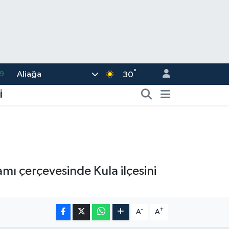
9
°
Aliağa
30
6
İ
.1
1
2
8
mı çerçevesinde Kula ilçesini
-
+
A
A