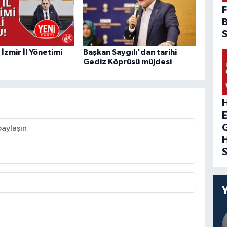
F
 İzmir İl Yönetimi
Başkan Saygılı'dan tarihi
Gediz Köprüsü müjdesi
H