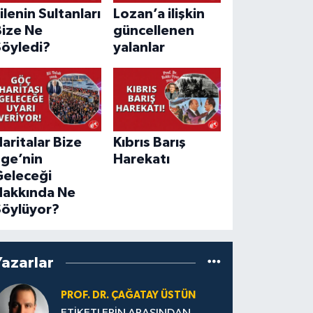
ilenin Sultanları
Lozan’a ilişkin
Bize Ne
güncellenen
Söyledi?
yalanlar
aritalar Bize
Kıbrıs Barış
Ege’nin
Harekatı
Geleceği
Hakkında Ne
Söylüyor?
Yazarlar
PROF. DR. ÇAĞATAY ÜSTÜN