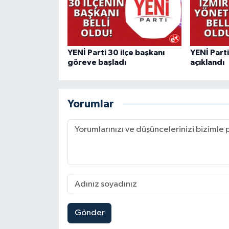
YENİ Parti 30 ilçe başkanı
YENİ Parti
göreve başladı
açıklandı
Yorumlar
Gönder