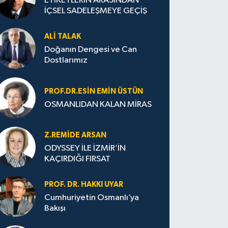
ETİKETLERİN ARASINDAN
İÇSEL SADELEŞMEYE GEÇİŞ
ALI TALAK
Doğanın Dengesi ve Can
Dostlarımız
PROF.DR.ESIN EMIN ÜSTÜN
OSMANLIDAN KALAN MİRAS
Z.REMIDE ARSAN
ODYSSEY İLE İZMİR’İN
KAÇIRDIĞI FIRSAT
PROF. DR. HAKKI UYAR
Cumhuriyetin Osmanlı’ya
Bakışı