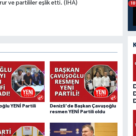
 ve partililer eşlik etti. (İHA)
10
D
ğlu YENİ Partili
Denizli'de Başkan Çavuşoğlu
resmen YENİ Partili oldu