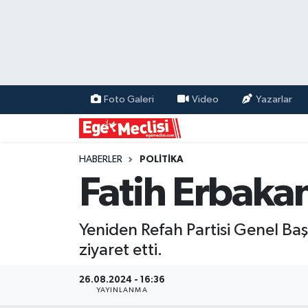
EGE
EKONOMİ
Foto Galeri
Video
Yazarlar
GÜNCEL
İZMİR
HABERLER
POLİTİKA
Fatih Erbakan
ÖZEL HABER
Yeniden Refah Partisi Genel Baş
POLİTİKA
ziyaret etti.
Programlar
26.08.2024 - 16:36
YAYINLANMA
SPOR