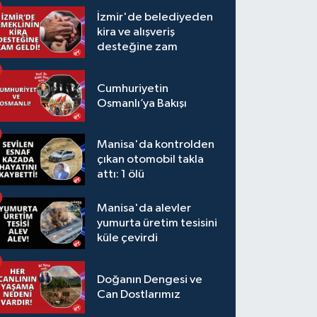
İzmir'de belediyeden
kira ve alışveriş
desteğine zam
Cumhuriyetin
Osmanlı’ya Bakışı
Manisa'da kontrolden
çıkan otomobil takla
attı: 1 ölü
Manisa'da alevler
yumurta üretim tesisini
küle çevirdi
Doğanın Dengesi ve
Can Dostlarımız