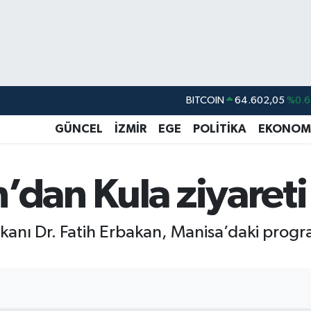
BITCOIN
64.602,05
%0.6
DOLAR
47,5986
%0.0
GÜNCEL
İZMİR
EGE
POLİTİKA
EKONOM
EURO
55,0700
%0
STERLİN
64,2438
%0.2
’dan Kula ziyareti
GRAM ALTIN
6513.94
%0.3
BİST100
13.768
%4
kanı Dr. Fatih Erbakan, Manisa’daki progra