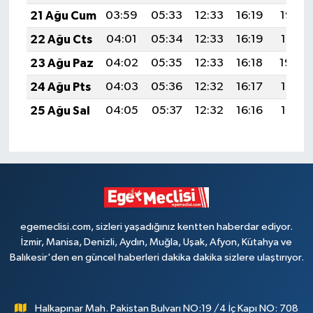
21 Ağu Cum
03:59
05:33
12:33
16:19
19:23
22 Ağu Cts
04:01
05:34
12:33
16:19
19:21
23 Ağu Paz
04:02
05:35
12:33
16:18
19:20
24 Ağu Pts
04:03
05:36
12:32
16:17
19:18
25 Ağu Sal
04:05
05:37
12:32
16:16
19:17
egemeclisi.com, sizleri yaşadığınız kentten haberdar ediyor.
İzmir, Manisa, Denizli, Aydın, Muğla, Uşak, Afyon, Kütahya ve
Balıkesir'den en güncel haberleri dakika dakika sizlere ulaştırıyor.
Halkapınar Mah. Pakistan Bulvarı NO:19 /4 İç Kapı NO: 708