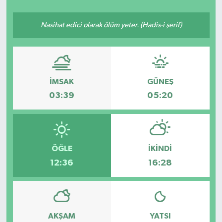
YAŞAM
Nasihat edici olarak ölüm yeter. (Hadis-i şerif)
İMSAK
GÜNEŞ
03:39
05:20
ÖĞLE
İKINDI
12:36
16:28
AKŞAM
YATSI