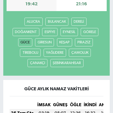
19:42
21:16
ALUCRA
BULANCAK
DERELİ
DOĞANKENT
ESPİYE
EYNESİL
GÖRELE
GÜCE
GİRESUN
KEŞAP
PİRAZİZ
TİREBOLU
YAĞLIDERE
ÇAMOLUK
ÇANAKÇI
ŞEBİNKARAHİSAR
GÜCE AYLIK NAMAZ VAKITLERI
İMSAK
GÜNEŞ
ÖĞLE
İKINDI
AKŞA