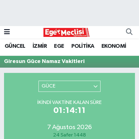
EGE
EKONOMİ
GÜNCEL
İZMİR
EGE
POLİTİKA
EKONOMİ
GÜNCEL
Giresun Güce Namaz Vakitleri
İZMİR
GÜCE
ÖZEL HABER
POLİTİKA
İKINDI VAKTINE KALAN SÜRE
01:14:11
Programlar
7 Ağustos 2026
SPOR
24 Safer 1448