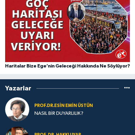
Haritalar Bize Ege’nin Geleceği Hakkında Ne Söylüyor?
Yazarlar
PROF.DR.ESIN EMIN ÜSTÜN
NASIL BİR DUYARLILIK?
PROF. DR. HAKKI UYAR