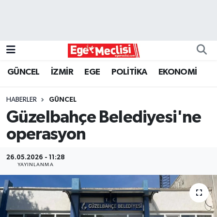
EGE
EKONOMİ
GÜNCEL
İZMİR
EGE
POLİTİKA
EKONOMİ
GÜNCEL
HABERLER
GÜNCEL
İZMİR
Güzelbahçe Belediyesi'ne
operasyon
ÖZEL HABER
26.05.2026 - 11:28
POLİTİKA
YAYINLANMA
Programlar
SPOR