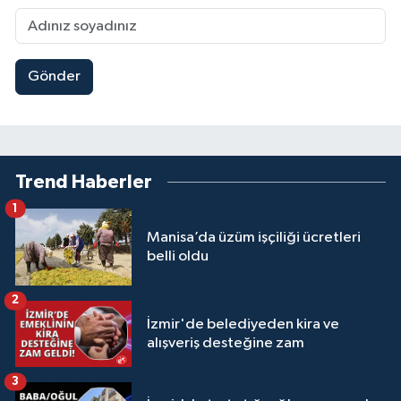
Gönder
Trend Haberler
1
Manisa’da üzüm işçiliği ücretleri
belli oldu
2
İzmir'de belediyeden kira ve
alışveriş desteğine zam
3