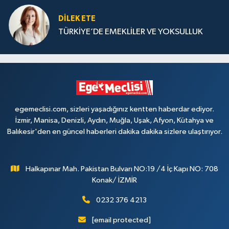
DILEK ETE
TÜRKİYE’DE EMEKLİLER VE YOKSULLUK
egemeclisi.com, sizleri yaşadığınız kentten haberdar ediyor.
İzmir, Manisa, Denizli, Aydın, Muğla, Uşak, Afyon, Kütahya ve
Balıkesir'den en güncel haberleri dakika dakika sizlere ulaştırıyor.
Halkapınar Mah. Pakistan Bulvarı NO:19 /4 İç Kapı NO: 708
Konak/ İZMİR
0232 376 4213
[email protected]