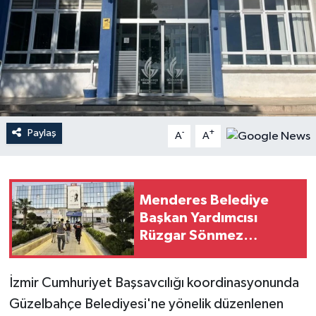
YAŞAM
Paylaş
-
+
A
A
Menderes Belediye
Başkan Yardımcısı
Rüzgar Sönmez
gözaltında
İzmir Cumhuriyet Başsavcılığı koordinasyonunda
Güzelbahçe Belediyesi'ne yönelik düzenlenen