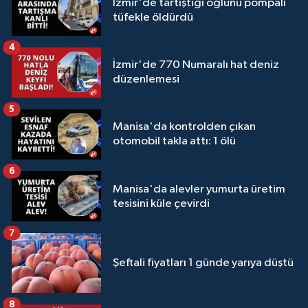
İzmir'de tartıştığı oğlunu pompalı
tüfekle öldürdü
4
İzmir'de 770 Numaralı hat deniz
düzenlemesi
5
Manisa'da kontrolden çıkan
otomobil takla attı: 1 ölü
6
Manisa'da alevler yumurta üretim
tesisini küle çevirdi
7
Şeftali fiyatları 1 günde yarıya düştü
8