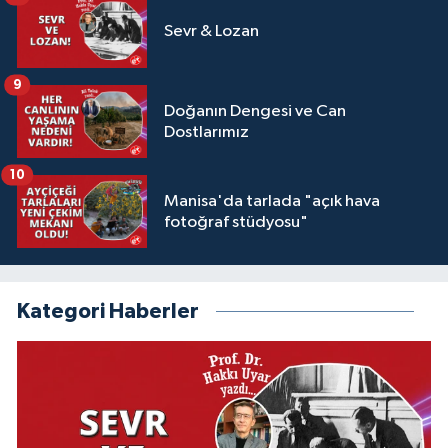
Sevr & Lozan
9
Doğanın Dengesi ve Can
Dostlarımız
10
Manisa'da tarlada "açık hava
fotoğraf stüdyosu"
Kategori Haberler