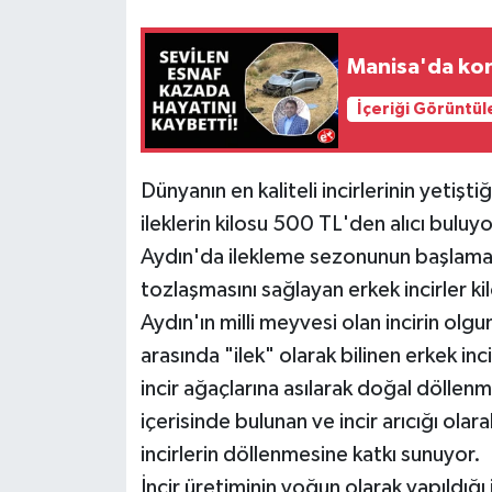
Manisa'da kont
İçeriği Görüntül
Dünyanın en kaliteli incirlerinin yetişt
ileklerin kilosu 500 TL'den alıcı buluyo
Aydın'da ilekleme sezonunun başlaması
tozlaşmasını sağlayan erkek incirler ki
Aydın'ın milli meyvesi olan incirin olg
arasında "ilek" olarak bilinen erkek inc
incir ağaçlarına asılarak doğal döllenm
içerisinde bulunan ve incir arıcığı olara
incirlerin döllenmesine katkı sunuyor.
İncir üretiminin yoğun olarak yapıldığı 