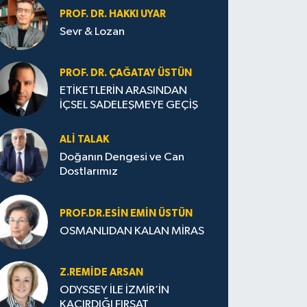
PROF. DR. HAKKI UYAR
Sevr & Lozan
PROF. DR. ÇAĞATAY ÜSTÜN
ETİKETLERİN ARASINDAN
İÇSEL SADELEŞMEYE GEÇİŞ
ALI TALAK
Doğanın Dengesi ve Can
Dostlarımız
PROF.DR.ESIN EMIN ÜSTÜN
OSMANLIDAN KALAN MİRAS
Z.REMIDE ARSAN
ODYSSEY İLE İZMİR’İN
KAÇIRDIĞI FIRSAT