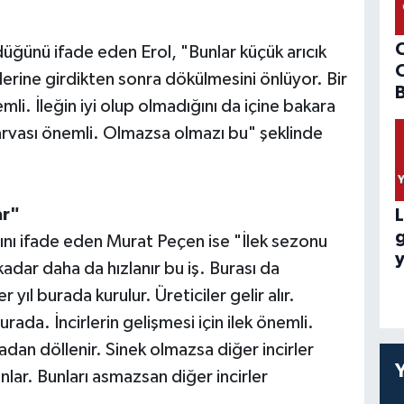
ördüğünü ifade eden Erol, "Bunlar küçük arıcık
lerine girdikten sonra dökülmesini önlüyor. Bir
B
emli. İleğin iyi olup olmadığını da içine bakara
 larvası önemli. Olmazsa olmazı bu" şeklinde
ar"
L
ını ifade eden Murat Peçen ise "İlek sezonu
y
kadar daha da hızlanır bu iş. Burası da
 yıl burada kurulur. Üreticiler gelir alır.
rada. İncirlerin gelişmesi için ilek önemli.
adan döllenir. Sinek olmazsa diğer incirler
nlar. Bunları asmazsan diğer incirler