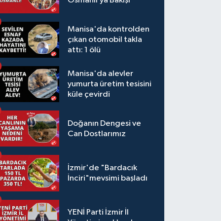
Osmanlı’ya Bakışı
Manisa'da kontrolden
çıkan otomobil takla
attı: 1 ölü
Manisa'da alevler
yumurta üretim tesisini
küle çevirdi
Doğanın Dengesi ve
Can Dostlarımız
İzmir'de "Bardacık
İnciri"mevsimi başladı
YENİ Parti İzmir İl