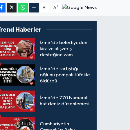
-
+
A
A
Trend Haberler
İzmir'de belediyeden
kira ve alışveriş
desteğine zam
İzmir'de tartıştığı
oğlunu pompalı tüfekle
öldürdü
İzmir'de 770 Numaralı
hat deniz düzenlemesi
Cumhuriyetin