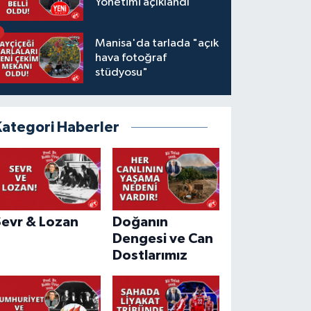
Yönetimi açıklandı
Manisa'da tarlada "açık
hava fotoğraf
stüdyosu"
Kategori Haberler
Sevr & Lozan
Doğanın
Dengesi ve Can
Dostlarımız