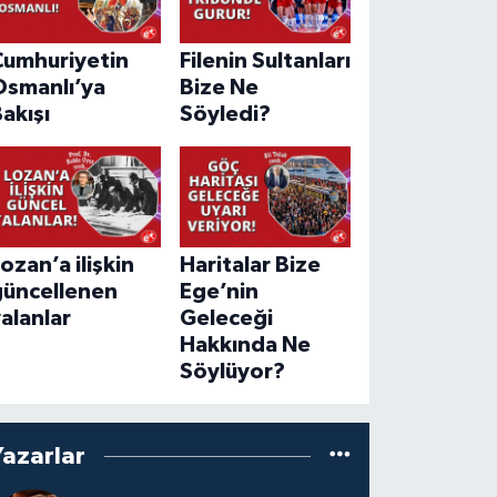
Cumhuriyetin
Filenin Sultanları
Osmanlı’ya
Bize Ne
akışı
Söyledi?
ozan’a ilişkin
Haritalar Bize
güncellenen
Ege’nin
alanlar
Geleceği
Hakkında Ne
Söylüyor?
Yazarlar