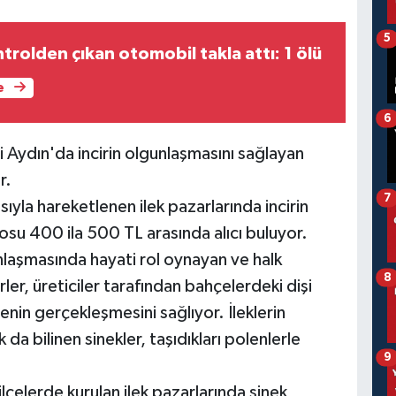
5
rolden çıkan otomobil takla attı: 1 ölü
e
6
iği Aydın'da incirin olgunlaşmasını sağlayan
r.
7
yla hareketlenen ilek pazarlarında incirin
losu 400 ila 500 TL arasında alıcı buluyor.
unlaşmasında hayati rol oynayan ve halk
8
irler, üreticiler tarafından bahçelerdeki dişi
enin gerçekleşmesini sağlıyor. İleklerin
k da bilinen sinekler, taşıdıkları polenlerle
9
ilçelerde kurulan ilek pazarlarında sinek