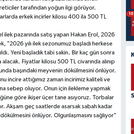
reticiler tarafından yoğun ilgi görüyor.
10
rlarda erkek incirler kilosu 400 ila 500 TL
sel ilek pazarında satış yapan Hakan Erol, 2026
rek, "2026 yılı ilek sezonumuz başladı herkese
ıldı. Yeni başladık tabi sakin. Bir kaç gün sonra
 alacak. Fiyatlar kilosu 500 TL civarında alınıp
nucunda başındaki meyvenin dökülmesini önlüyor.
u incire attığımız zaman incirimiz kaliteli ve
ına sebep oluyor. Onun için ilekleme yapmak
üne göre ikişer üçer tane asıyoruz. Torbalar
uyor. Akşam geç saatlerde asarsak sabah kadar
 dökülmesini önlüyor. Olgunlaşmasını sağlıyor"