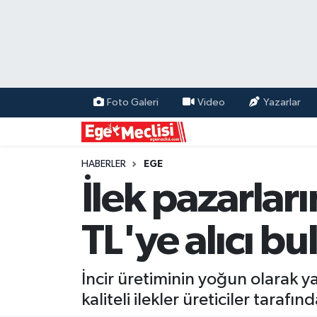
EGE
EKONOMİ
Foto Galeri
Video
Yazarlar
GÜNCEL
İZMİR
HABERLER
EGE
İlek pazarlar
ÖZEL HABER
TL'ye alıcı bu
POLİTİKA
Programlar
İncir üretiminin yoğun olarak y
kaliteli ilekler üreticiler tarafı
SPOR