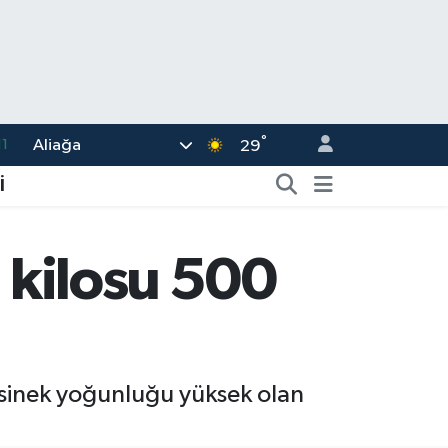
°
Aliağa
8
29
2
İ
8
3
, kilosu 500
4
11
a sinek yoğunluğu yüksek olan