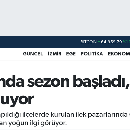
DOLAR
47,7436
%0.1
EURO
55,2510
%0.3
GÜNCEL
İZMİR
EGE
POLİTİKA
EKONOM
STERLİN
64,4811
%0.3
GRAM ALTIN
6660.55
%0.0
ında sezon başladı
BİST100
13.779
%-1
luyor
BITCOIN
64.959,79
%1.
apıldığı ilçelerde kurulan ilek pazarlarınd
ndan yoğun ilgi görüyor.