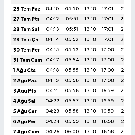
26 Tem Paz
04:10
05:50
13:10
17:01
20:21
27 Tem Pts
04:12
05:51
13:10
17:01
20:20
28 Tem Sal
04:13
05:51
13:10
17:01
20:19
29 Tem Çar
04:14
05:52
13:10
17:01
20:19
30 Tem Per
04:15
05:53
13:10
17:00
20:18
31 Tem Cum
04:17
05:54
13:10
17:00
20:17
1 Ağu Cts
04:18
05:55
13:10
17:00
20:16
2 Ağu Paz
04:19
05:56
13:10
17:00
20:15
3 Ağu Pts
04:21
05:56
13:10
16:59
20:14
4 Ağu Sal
04:22
05:57
13:10
16:59
20:13
5 Ağu Çar
04:23
05:58
13:10
16:59
20:12
6 Ağu Per
04:24
05:59
13:10
16:58
20:11
7 Ağu Cum
04:26
06:00
13:10
16:58
20:10