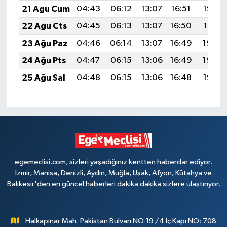
21 Ağu Cum
04:43
06:12
13:07
16:51
19:52
22 Ağu Cts
04:45
06:13
13:07
16:50
19:51
23 Ağu Paz
04:46
06:14
13:07
16:49
19:49
24 Ağu Pts
04:47
06:15
13:06
16:49
19:48
25 Ağu Sal
04:48
06:15
13:06
16:48
19:47
egemeclisi.com, sizleri yaşadığınız kentten haberdar ediyor.
İzmir, Manisa, Denizli, Aydın, Muğla, Uşak, Afyon, Kütahya ve
Balıkesir'den en güncel haberleri dakika dakika sizlere ulaştırıyor.
Halkapınar Mah. Pakistan Bulvarı NO:19 /4 İç Kapı NO: 708