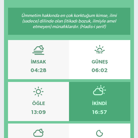
YAŞAM
Ümmetim hakkında en çok korktuğum kimse, ilmi
(sadece) dilinde olan (itikadı bozuk, ilmiyle amel
etmeyen) münafıklardır. (Hadis-i şerif)
İMSAK
GÜNEŞ
04:28
06:02
ÖĞLE
İKINDI
13:09
16:57