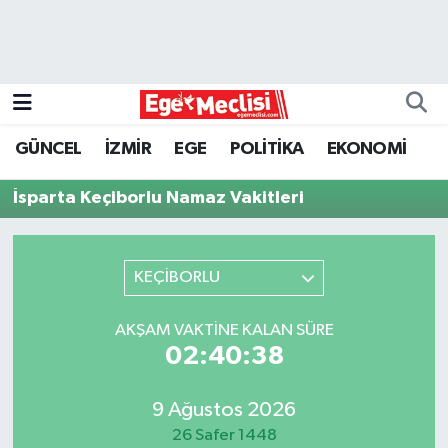
EGE
EKONOMİ
GÜNCEL
İZMİR
EGE
POLİTİKA
EKONOMİ
GÜNCEL
İsparta Keçiborlu Namaz Vakitleri
İZMİR
KEÇİBORLU
ÖZEL HABER
POLİTİKA
AKŞAM VAKTINE KALAN SÜRE
02:40:38
Programlar
9 Ağustos 2026
SPOR
26 Safer 1448