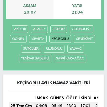
AKŞAM
YATSI
20:07
21:34
AKSU (I)
ATABEY
EĞİRDİR
GELENDOST
GÖNEN
ISPARTA
KEÇİBORLU
SENİRKENT
SÜTCÜLER
ULUBORLU
YALVAÇ
YENİSAR BADEMLİ
ŞARKİ KARAAĞAÇ
KEÇİBORLU AYLIK NAMAZ VAKITLERI
İMSAK
GÜNEŞ
ÖĞLE
İKINDI
AKŞA
25 Tem Cts
04:09
05:49
13:10
17:01
20:22